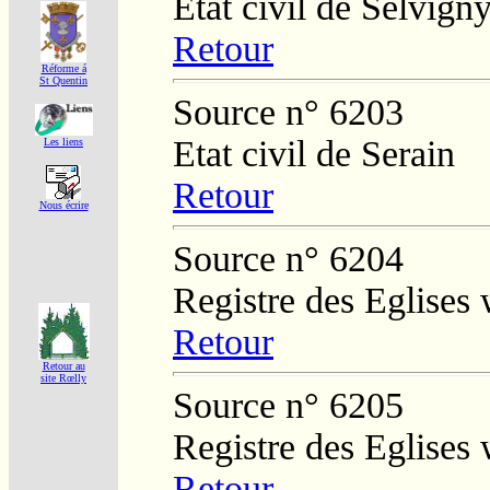
Etat civil de Selvign
Retour
Réforme á
St Quentin
Source n° 6203
Etat civil de Serain
Les liens
Retour
Nous écrire
Source n° 6204
Registre des Eglises 
Retour
Retour au
site Rœlly
Source n° 6205
Registre des Eglises 
Retour