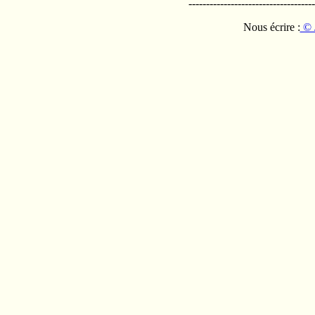
------------------------------------
Nous écrire :
© 