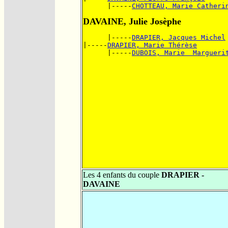
      |-----
CHOTTEAU, Marie Catheri
DAVAINE, Julie Josèphe
      |-----
DRAPIER, Jacques Michel
|-----
DRAPIER, Marie Thérèse
      |-----
DUBOIS, Marie  Margueri
Les 4 enfants du couple
DRAPIER -
DAVAINE