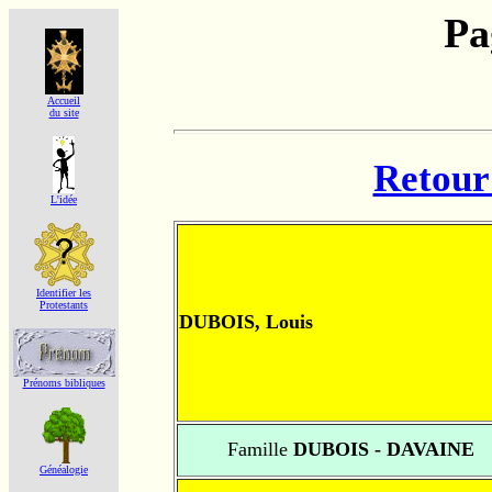
Pa
Accueil
du site
Retour 
L'idée
Identifier les
Protestants
DUBOIS, Louis
Prénoms bibliques
Famille
DUBOIS - DAVAINE
Généalogie