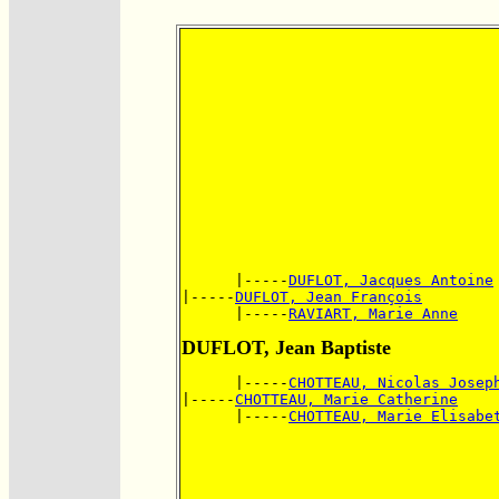
      |-----
DUFLOT, Jacques Antoine
|-----
DUFLOT, Jean François
      |-----
RAVIART, Marie Anne
DUFLOT, Jean Baptiste
      |-----
CHOTTEAU, Nicolas Josep
|-----
CHOTTEAU, Marie Catherine
      |-----
CHOTTEAU, Marie Elisabe