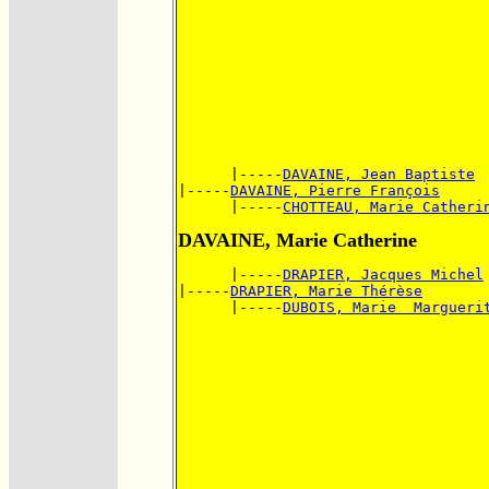
      |-----
DAVAINE, Jean Baptiste
|-----
DAVAINE, Pierre François
      |-----
CHOTTEAU, Marie Catheri
DAVAINE, Marie Catherine
      |-----
DRAPIER, Jacques Michel
|-----
DRAPIER, Marie Thérèse
      |-----
DUBOIS, Marie  Margueri