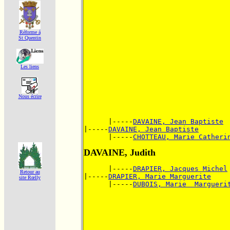
Réforme á
St Quentin
Les liens
Nous écrire
      |-----
DAVAINE, Jean Baptiste
|-----
DAVAINE, Jean Baptiste
      |-----
CHOTTEAU, Marie Catheri
DAVAINE, Judith
      |-----
DRAPIER, Jacques Michel
Retour au
|-----
DRAPIER, Marie Marguerite
site Rœlly
      |-----
DUBOIS, Marie  Margueri