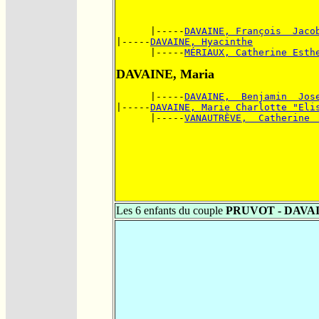
      |-----
DAVAINE, François  Jaco
|-----
DAVAINE, Hyacinthe
      |-----
MÉRIAUX, Catherine Esth
DAVAINE, Maria
      |-----
DAVAINE,  Benjamin  Jos
|-----
DAVAINE, Marie Charlotte "Eli
      |-----
VANAUTRÈVE,  Catherine 
Les 6 enfants du couple
PRUVOT - DAVA