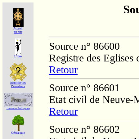
Sou
Accueil
du site
Source n° 86600
Registre des Eglises 
L'idée
Retour
Identifier les
Source n° 86601
Protestants
Etat civil de Neuve-
Retour
Prénoms bibliques
Source n° 86602
Généalogie