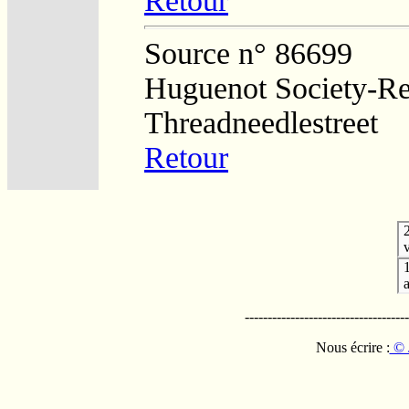
Retour
Source n° 86699
Huguenot Society-Regi
Threadneedlestreet
Retour
v
------------------------------------
Nous écrire :
© 