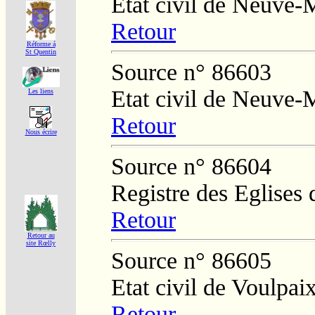
Etat civil de Neuve-
Retour
Réforme á
St Quentin
Source n° 86603
Etat civil de Neuve-
Les liens
Retour
Nous écrire
Source n° 86604
Registre des Eglises 
Retour
Retour au
site Rœlly
Source n° 86605
Etat civil de Voulpai
Retour