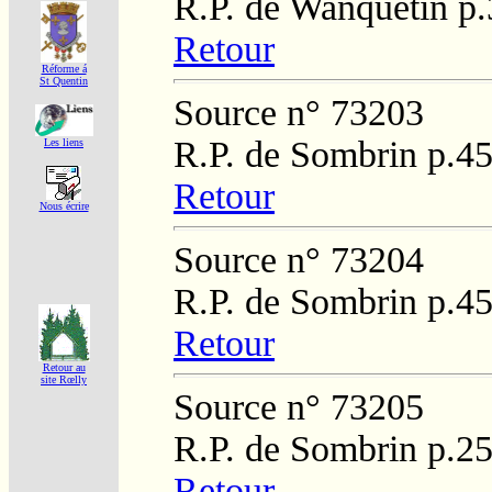
R.P. de Wanquetin p
Retour
Réforme á
St Quentin
Source n° 73203
R.P. de Sombrin p.4
Les liens
Retour
Nous écrire
Source n° 73204
R.P. de Sombrin p.4
Retour
Retour au
site Rœlly
Source n° 73205
R.P. de Sombrin p.2
Retour