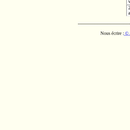
v
------------------------------------
Nous écrire :
© 