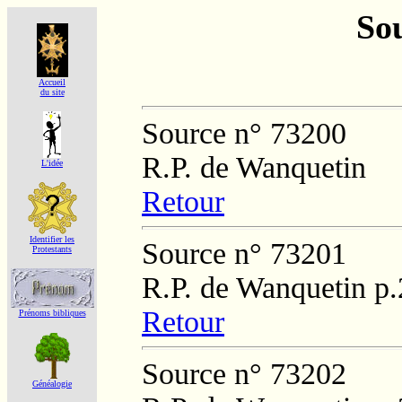
Sou
Accueil
du site
Source n° 73200
R.P. de Wanquetin
L'idée
Retour
Identifier les
Source n° 73201
Protestants
R.P. de Wanquetin p
Retour
Prénoms bibliques
Source n° 73202
Généalogie