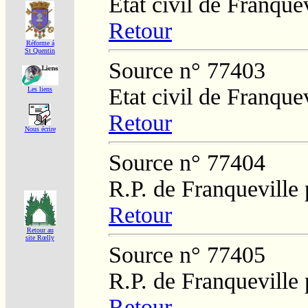
Etat civil de Franque
Retour
Réforme á
St Quentin
Source n° 77403
Etat civil de Franque
Les liens
Retour
Nous écrire
Source n° 77404
R.P. de Franqueville
Retour
Retour au
site Rœlly
Source n° 77405
R.P. de Franqueville
Retour