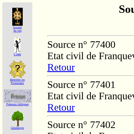
Sou
Accueil
du site
Source n° 77400
Etat civil de Franque
L'idée
Retour
Identifier les
Source n° 77401
Protestants
Etat civil de Franque
Retour
Prénoms bibliques
Source n° 77402
Généalogie