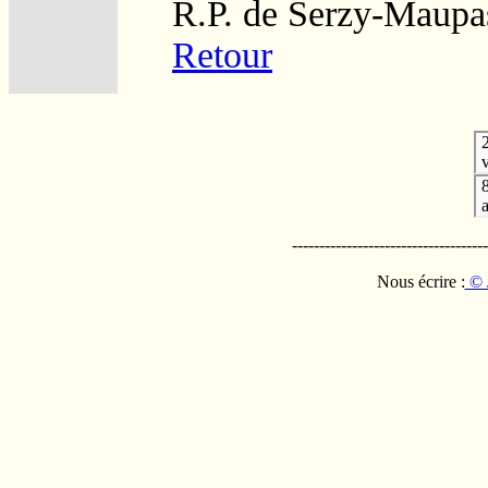
R.P. de Serzy-Maupa
Retour
v
------------------------------------
Nous écrire :
© 