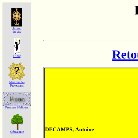
Accueil
du site
Reto
L'idée
Identifier les
Protestants
Prénoms bibliques
DECAMPS, Antoine
Généalogie