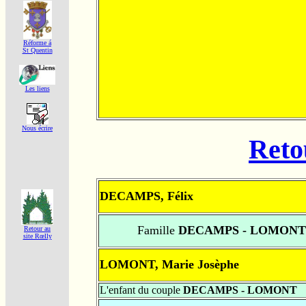
Réforme á
St Quentin
Les liens
Nous écrire
Reto
DECAMPS, Félix
Famille
DECAMPS - LOMONT
Retour au
site Rœlly
LOMONT, Marie Josèphe
L'enfant du couple
DECAMPS - LOMONT