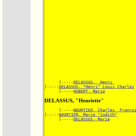
      |-----
DELASSUS,  Henri 
|-----
DELASSUS, "Henri" Louis Charles
      |-----
HUBERT, Marie
DELASSUS, "Henriette"
      |-----
NOURTIER, Charles  Franço
|-----
NOURTIER, Marie "Judith"
      |-----
DELASSUS, Marie