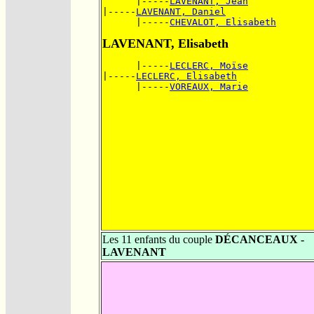
      |-----
LAVENANT, Jean
|-----
LAVENANT, Daniel
      |-----
CHEVALOT, Elisabeth
LAVENANT, Elisabeth
      |-----
LECLERC, Moïse
|-----
LECLERC, Elisabeth
      |-----
VOREAUX, Marie
Les 11 enfants du couple
DÉCANCEAUX -
LAVENANT