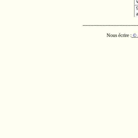
v
------------------------------------
Nous écrire :
© 