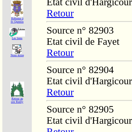
Etat civil d'Hargicou
Retour
Réforme á
St Quentin
Source n° 82903
Etat civil de Fayet
Les liens
Retour
Nous écrire
Source n° 82904
Etat civil d'Hargicour
Retour
Retour au
site Rœlly
Source n° 82905
Etat civil d'Hargicour
Retour