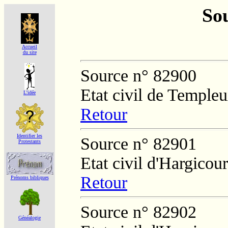
Sou
Accueil
du site
Source n° 82900
Etat civil de Temple
L'idée
Retour
Identifier les
Source n° 82901
Protestants
Etat civil d'Hargicour
Retour
Prénoms bibliques
Source n° 82902
Généalogie