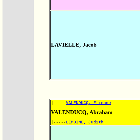
LAVIELLE, Jacob
|-----
VALENDUCQ, Etienne
VALENDUCQ, Abraham
|-----
LEMOINE, Judith