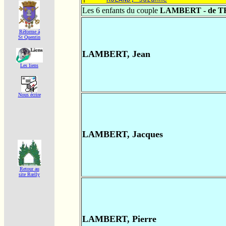
Les 6 enfants du couple
LAMBERT - de T
Réforme á
St Quentin
LAMBERT, Jean
Les liens
Nous écrire
LAMBERT, Jacques
Retour au
site Rœlly
LAMBERT, Pierre