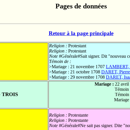
Pages de données
Retour à la page principale
Religion :
Protestant
Religion :
Protestant
Note
#Générale#Sait signer. Dit "nouveau c
Témoin de :
>Mariage : 21 novembre 1707
LAMBERT, 
>Mariage : 21 octobre 1708
DARET, Pierre
>Mariage : 29 novembre 1708
DARET, Isa
Mariage :
22 avril
Témoin 
 TROIS
Témoin 
Mariage
Religion :
Protestante
Religion :
Protestante
Note
#Générale#Ne sait pas signer. Dite "no