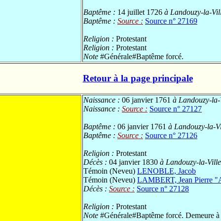
Baptême :
14 juillet 1726
à Landouzy-la-Vill
Baptême :
Source :
Source n° 27169
Religion :
Protestant
Religion :
Protestant
Note
#Générale#Baptême forcé.
Retour à la page principale
Naissance :
06 janvier 1761
à Landouzy-la-V
Naissance :
Source :
Source n° 27127
Baptême :
06 janvier 1761
à Landouzy-la-Vil
Baptême :
Source :
Source n° 27126
Religion :
Protestant
Décès :
04 janvier 1830
à Landouzy-la-Ville
Témoin (Neveu)
LENOBLE, Jacob
Témoin (Neveu)
LAMBERT, Jean Pierre "
Décès :
Source :
Source n° 27128
Religion :
Protestant
Note
#Générale#Baptême forcé. Demeure à 