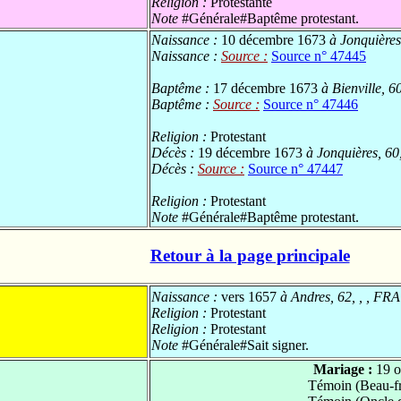
Religion :
Protestante
Note
#Générale#Baptême protestant.
Naissance :
10 décembre 1673
à Jonquières
Naissance :
Source :
Source n° 47445
Baptême :
17 décembre 1673
à Bienville, 6
Baptême :
Source :
Source n° 47446
Religion :
Protestant
Décès :
19 décembre 1673
à Jonquières, 60
Décès :
Source :
Source n° 47447
Religion :
Protestant
Note
#Générale#Baptême protestant.
Retour à la page principale
Naissance :
vers 1657
à Andres, 62, , , FRA
Religion :
Protestant
Religion :
Protestant
Note
#Générale#Sait signer.
Mariage :
19 o
Témoin (Beau-fr