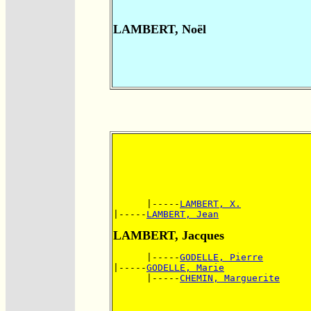
LAMBERT, Noël
      |-----
LAMBERT, X.
|-----
LAMBERT, Jean
LAMBERT, Jacques
      |-----
GODELLE, Pierre
|-----
GODELLE, Marie
      |-----
CHEMIN, Marguerite