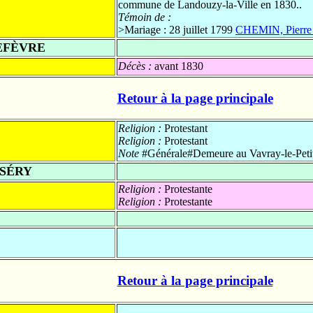
commune de Landouzy-la-Ville en 1830..
Témoin de :
>
Mariage : 28 juillet 1799
CHEMIN, Pierre 
EFÈVRE
Décès :
avant 1830
Retour à la page principale
Religion :
Protestant
Religion :
Protestant
Note
#Générale#Demeure au Vavray-le-Petit
 SÉRY
Religion :
Protestante
Religion :
Protestante
Retour à la page principale