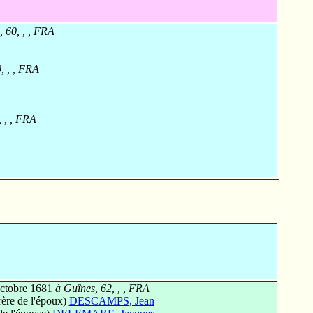
, 60, , , FRA
0, , , FRA
, , , FRA
ctobre 1681
à Guînes, 62, , , FRA
ère de l'époux)
DESCAMPS, Jean