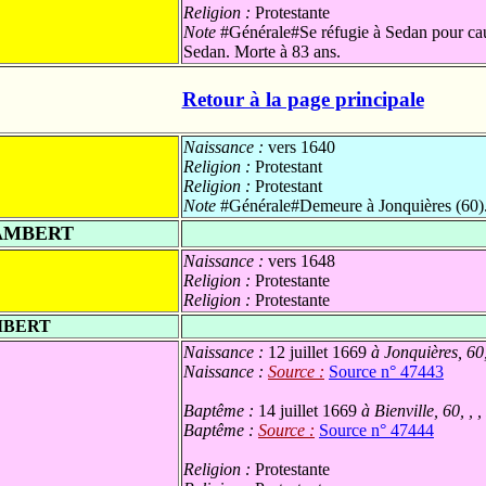
Religion :
Protestante
Note
#Générale#Se réfugie à Sedan pour caus
Sedan. Morte à 83 ans.
Retour à la page principale
Naissance :
vers 1640
Religion :
Protestant
Religion :
Protestant
Note
#Générale#Demeure à Jonquières (60). 
LAMBERT
Naissance :
vers 1648
Religion :
Protestante
Religion :
Protestante
MBERT
Naissance :
12 juillet 1669
à Jonquières, 60
Naissance :
Source :
Source n° 47443
Baptême :
14 juillet 1669
à Bienville, 60, , 
Baptême :
Source :
Source n° 47444
Religion :
Protestante