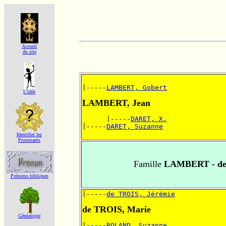
Accueil
du site
|-----
LAMBERT, Gobert
L'idée
LAMBERT, Jean
      |-----
DARET, X.
|-----
DARET, Suzanne
Identifier les
Protestants
Famille
LAMBERT - de
Prénoms bibliques
|-----
de TROIS, Jérémie
de TROIS, Marie
Généalogie
|-----
ROLAND, Suzanne