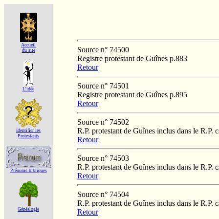
Accueil
Source n° 74500
du site
Registre protestant de Guînes p.883
Retour
Source n° 74501
L'idée
Registre protestant de Guînes p.895
Retour
Source n° 74502
R.P. protestant de Guînes inclus dans le R.P. 
Identifier les
Protestants
Retour
Source n° 74503
R.P. protestant de Guînes inclus dans le R.P. 
Prénoms bibliques
Retour
Source n° 74504
R.P. protestant de Guînes inclus dans le R.P. 
Généalogie
Retour