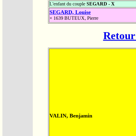
L'enfant du couple
SEGARD - X
SEGARD, Louise
× 1639
BUTEUX, Pierre
Retour 
VALIN, Benjamin