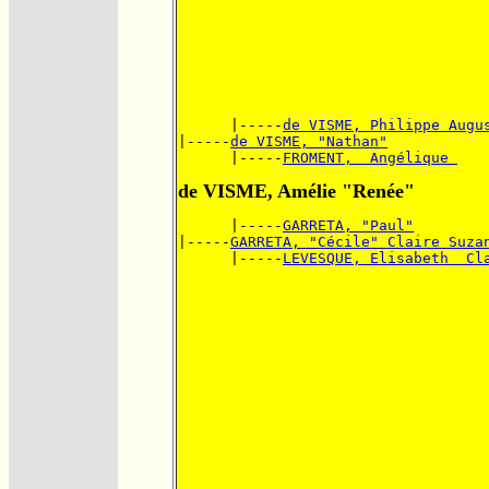
      |-----
de VISME, Philippe Augu
|-----
de VISME, "Nathan"
      |-----
FROMENT,  Angélique 
de VISME, Amélie "Renée"
      |-----
GARRETA, "Paul"
|-----
GARRETA, "Cécile" Claire Suza
      |-----
LEVESQUE, Elisabeth  Cl