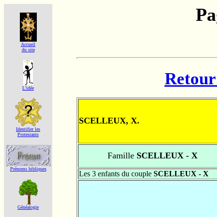
Pa
Accueil
du site
Retour 
L'idée
SCELLEUX, X.
Identifier les
Protestants
Famille
SCELLEUX - X
Prénoms bibliques
Les 3 enfants du couple
SCELLEUX - X
Généalogie