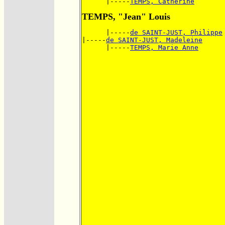
      |-----
TEMPS, Catherine
TEMPS, "Jean" Louis
      |-----
de SAINT-JUST, Philippe
|-----
de SAINT-JUST, Madeleine
      |-----
TEMPS, Marie Anne