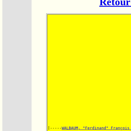
Retour 
|-----
WALBAUM, "Ferdinand" François