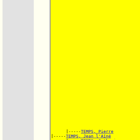
      |-----
TEMPS, Pierre
|-----
TEMPS, Jean l'Aîné