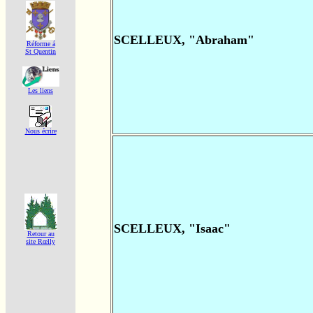
SCELLEUX, "Abraham"
Réforme á
St Quentin
Les liens
Nous écrire
SCELLEUX, "Isaac"
Retour au
site Rœlly