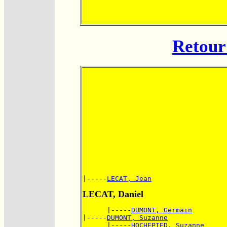
Retour 
|-----
LECAT, Jean
LECAT, Daniel
      |-----
DUMONT, Germain
|-----
DUMONT, Suzanne
      |-----
HOCHEPIED, Suzanne