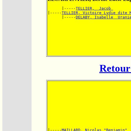
      |-----
TELLIER,  Jacob 
|-----
TELLIER, Victoire Lydie dite 
      |-----
DELABY, Isabelle  Urani
Retour 
|-----
MAILLARD, Nicolas "Benjamin"