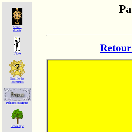
Pa
Accueil
du site
Retour 
L'idée
Identifier les
Protestants
Prénoms bibliques
Généalogie