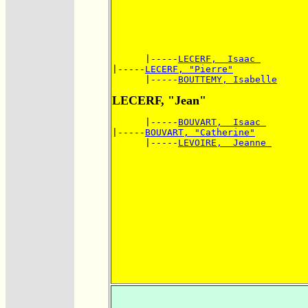
      |-----
LECERF,  Isaac 
|-----
LECERF, "Pierre"
      |-----
BOUTTEMY, Isabelle
LECERF, "Jean"
      |-----
BOUVART,  Isaac 
|-----
BOUVART, "Catherine"
      |-----
LEVOIRE,  Jeanne 