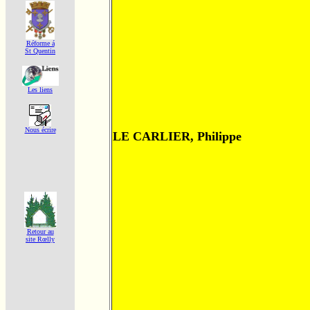
Réforme á
St Quentin
Les liens
Nous écrire
LE CARLIER, Philippe
Retour au
site Rœlly