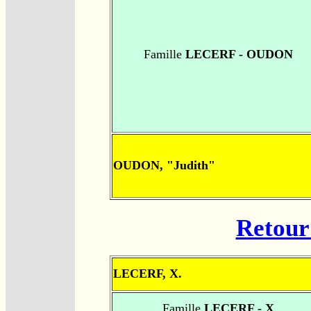
Famille
LECERF - OUDON
OUDON, "Judith"
Retour 
LECERF, X.
Famille
LECERF - X