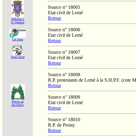
Source n° 18005
Etat civil de Lemé
Retour
Réforme á
St Quentin
Source n° 18006
Etat civil de Lemé
Les liens
Retour
Source n° 18007
Etat civil de Lemé
Nous écrire
Retour
Source n° 18008
R.P. protestants de Lemé à la S.H.P.F. (cote 
Retour
Source n° 18009
Etat civil de Lemé
Retour au
site Rœlly
Retour
Source n° 18010
R.P. de Proisy
Retour