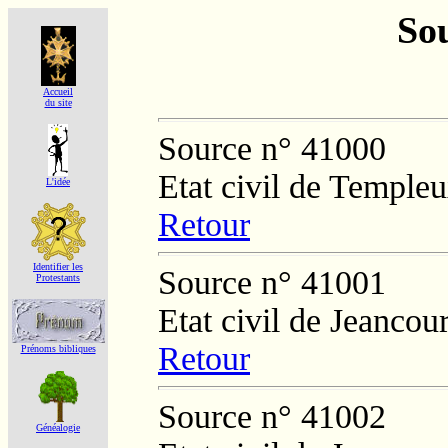
Sou
Accueil
du site
Source n° 41000
Etat civil de Temple
L'idée
Retour
Identifier les
Source n° 41001
Protestants
Etat civil de Jeancour
Retour
Prénoms bibliques
Source n° 41002
Généalogie