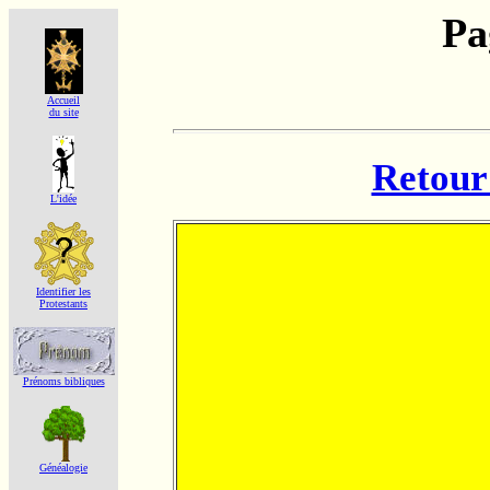
Pa
Accueil
du site
Retour 
L'idée
Identifier les
Protestants
Prénoms bibliques
Généalogie