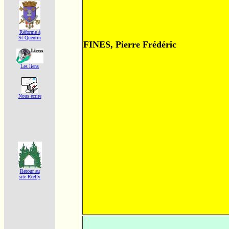
Réforme á
St Quentin
FINES, Pierre Frédéric
Les liens
Nous écrire
Retour au
site Rœlly