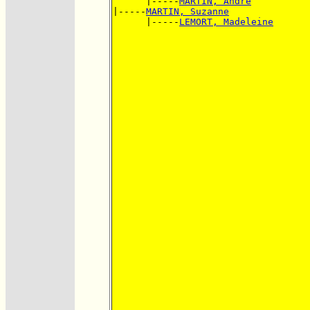
      |-----
MARTIN, André
|-----
MARTIN, Suzanne
      |-----
LEMORT, Madeleine