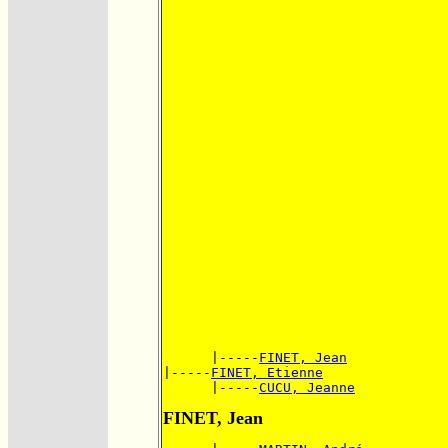
      |-----
FINET, Jean
|-----
FINET, Etienne
      |-----
CUCU, Jeanne
FINET, Jean