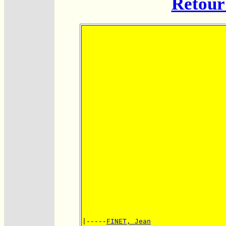
Retour 
|-----
FINET, Jean