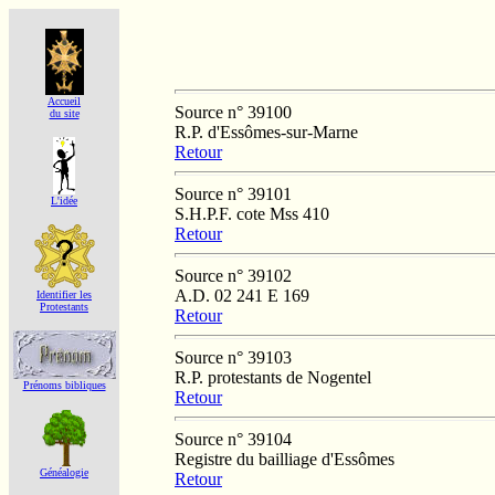
Accueil
Source n° 39100
du site
R.P. d'Essômes-sur-Marne
Retour
Source n° 39101
L'idée
S.H.P.F. cote Mss 410
Retour
Source n° 39102
A.D. 02 241 E 169
Identifier les
Protestants
Retour
Source n° 39103
R.P. protestants de Nogentel
Prénoms bibliques
Retour
Source n° 39104
Registre du bailliage d'Essômes
Généalogie
Retour