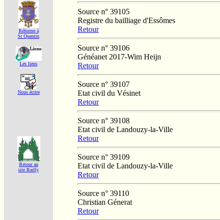
Source n° 39105
Registre du bailliage d'Essômes
Retour
Réforme á
St Quentin
Source n° 39106
Généanet 2017-Wim Heijn
Les liens
Retour
Source n° 39107
Etat civil du Vésinet
Nous écrire
Retour
Source n° 39108
Etat civil de Landouzy-la-Ville
Retour
Source n° 39109
Etat civil de Landouzy-la-Ville
Retour au
site Rœlly
Retour
Source n° 39110
Christian Génerat
Retour