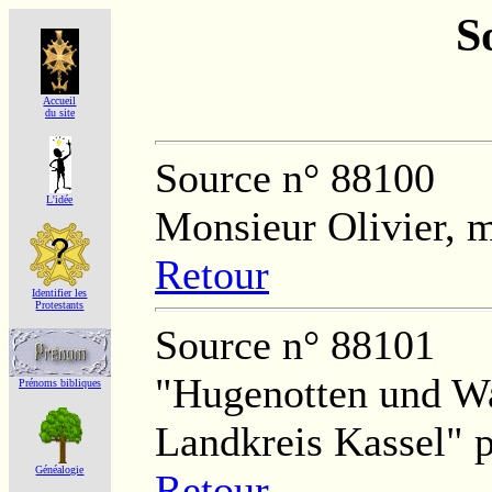
S
Accueil
du site
Source n° 88100
L'idée
Monsieur Olivier, m
Retour
Identifier les
Protestants
Source n° 88101
"Hugenotten und Wa
Prénoms bibliques
Landkreis Kassel" 
Généalogie
Retour