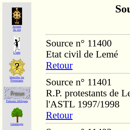
Sou
Accueil
du site
Source n° 11400
Etat civil de Lemé
L'idée
Retour
Identifier les
Source n° 11401
Protestants
R.P. protestants de L
l'ASTL 1997/1998
Prénoms bibliques
Retour
Généalogie