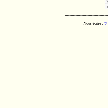
v
------------------------------------
Nous écrire :
© 