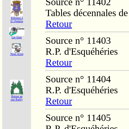
Source n° 11402
Tables décennales d
Réforme á
Retour
St Quentin
Source n° 11403
Les liens
R.P. d'Esquéhéries
Nous écrire
Retour
Source n° 11404
R.P. d'Esquéhéries
Retour au
Retour
site Rœlly
Source n° 11405
R.P. d'Esquéhéries