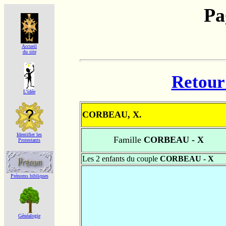
Pa
Accueil
du site
Retour 
L'idée
CORBEAU, X.
Identifier les
Famille
CORBEAU - X
Protestants
Les 2 enfants du couple
CORBEAU - X
Prénoms bibliques
Généalogie