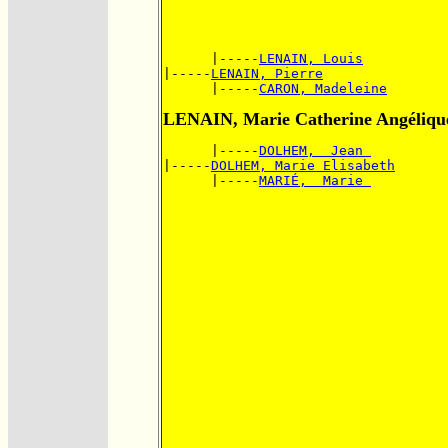
      |-----
LENAIN, Louis
|-----
LENAIN, Pierre
      |-----
CARON, Madeleine
LENAIN, Marie Catherine Angéliqu
      |-----
DOLHEM,  Jean 
|-----
DOLHEM, Marie Elisabeth
      |-----
MARIÉ,  Marie 