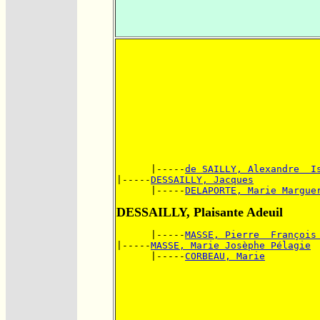
      |-----
de SAILLY, Alexandre  I
|-----
DESSAILLY, Jacques
      |-----
DELAPORTE, Marie Margue
DESSAILLY, Plaisante Adeuil
      |-----
MASSE, Pierre  François
|-----
MASSE, Marie Josèphe Pélagie
      |-----
CORBEAU, Marie