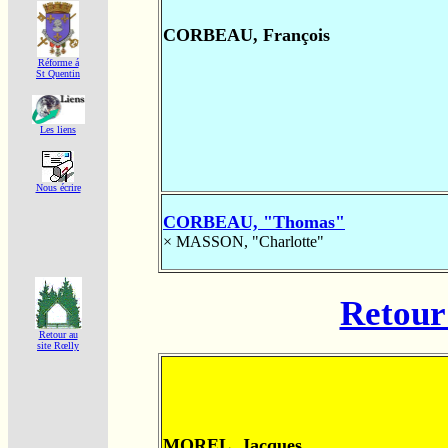
CORBEAU, François
Réforme á
St Quentin
Les liens
Nous écrire
CORBEAU, "Thomas"
×
MASSON, "Charlotte"
Retour 
Retour au
site Rœlly
MOREL, Jacques