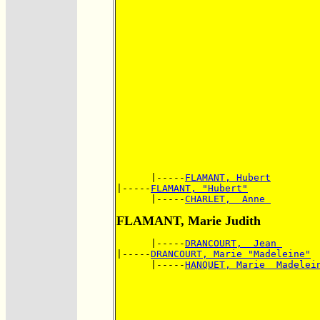
      |-----
FLAMANT, Hubert
|-----
FLAMANT, "Hubert"
      |-----
CHARLET,  Anne 
FLAMANT, Marie Judith
      |-----
DRANCOURT,  Jean 
|-----
DRANCOURT, Marie "Madeleine"
      |-----
HANQUET, Marie  Madelei