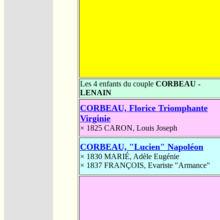
Les 4 enfants du couple
CORBEAU -
LENAIN
CORBEAU, Florice Triomphante
Virginie
× 1825
CARON, Louis Joseph
CORBEAU, "Lucien" Napoléon
× 1830
MARIÉ, Adèle Eugénie
× 1837
FRANÇOIS, Evariste "Armance"