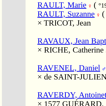
RAULT, Marie
(
°1
RAULT, Suzanne
×
TRICOT, Jean
RAVAUX, Jean Bapti
×
RICHE, Catherine 
RAVENEL, Daniel
×
de SAINT-JULIEN,
RAVERDY, Antoinet
× 1577
GUÉRARD, 