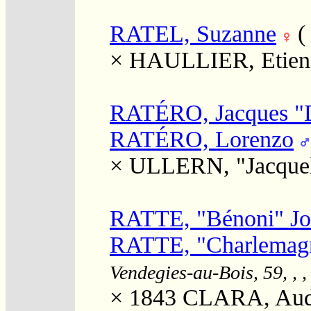
RATEL, Suzanne
×
HAULLIER, Etien
RATÉRO, Jacques "D
RATÉRO, Lorenzo
×
ULLERN, "Jacquel
RATTE, "Bénoni" Jo
RATTE, "Charlemagn
Vendegies-au-Bois, 59, , 
× 1843
CLARA, Audi