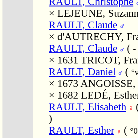
RAULT, Christophe
×
LEJEUNE, Suzan
RAULT, Claude
×
d'AUTRECHY, Fra
RAULT, Claude
(
-
× 1631
TRICOT, Fra
RAULT, Daniel
(
°
× 1673
ANGOISSE, 
× 1682
LEDÉ, Esthe
RAULT, Elisabeth
)
RAULT, Esther
(
°0