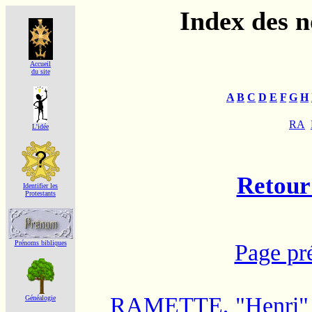
Index des 
Accueil
du site
A
B
C
D
E
F
G
H
RA
L'idée
Retour 
Identifier les
Protestants
Prénoms bibliques
Page pr
RAMETTE, "Henri" 
Généalogie