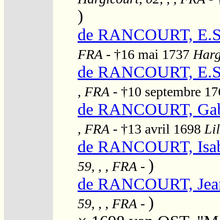
)
de RANCOURT, E.S
FRA
- †16 mai 1737
Harg
de RANCOURT, E.S
, FRA
- †10 septembre 1
de RANCOURT, Gabr
, FRA
- †13 avril 1698
Lil
de RANCOURT, Isabe
)
59, , , FRA
-
de RANCOURT, Jean
)
59, , , FRA
-