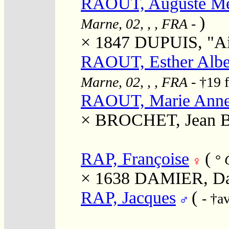
RAOUT, Auguste Me
)
Marne, 02, , , FRA
-
× 1847
DUPUIS, "Ai
RAOUT, Esther Albe
Marne, 02, , , FRA
- †19 
RAOUT, Marie Anne 
×
BROCHET, Jean Ba
RAP, Françoise
(
°
C
× 1638
DAMIER, Da
RAP, Jacques
(
- †a