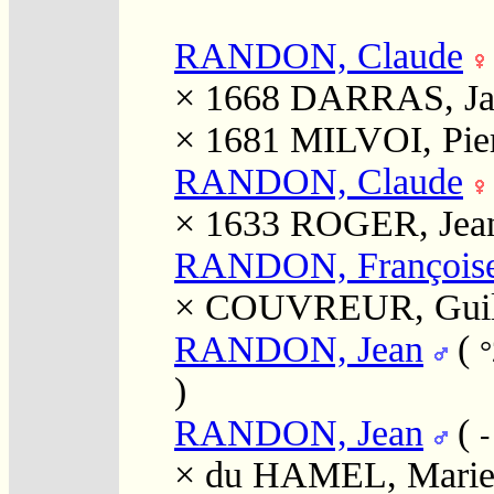
RANDON, Claude
× 1668
DARRAS, Ja
× 1681
MILVOI, Pie
RANDON, Claude
× 1633
ROGER, Jea
RANDON, François
×
COUVREUR, Guil
RANDON, Jean
(
°
)
RANDON, Jean
(
-
×
du HAMEL, Mari