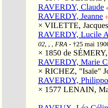
RAVERDY, Claude
RAVERDY, Jeanne
×
VILETTE, Jacque
RAVERDY, Lucile A
02, , , FRA
- †25 mai 19
× 1850
de SÉMERY, 
RAVERDY, Marie Ca
×
RICHEZ, "Isaïe" J
RAVERDY, Philippo
× 1577
LENAIN, Ma
RAVEUX, Léa Célin