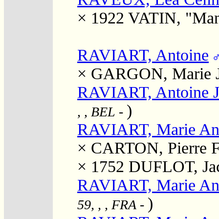
× 1922
VATIN, "Man
RAVIART, Antoine
×
GARGON, Marie J
RAVIART, Antoine J
)
, , BEL
-
RAVIART, Marie An
×
CARTON, Pierre F
× 1752
DUFLOT, Jac
RAVIART, Marie An
)
59, , , FRA
-