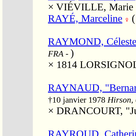
×
VIÉVILLE, Marie
RAYÉ, Marceline
RAYMOND, Céleste 
)
FRA
-
× 1814
LORSIGNOL, 
RAYNAUD, "Bernar
†10 janvier 1978
Hirson, 
×
DRANCOURT, "Juli
RAYROUD, Catherin