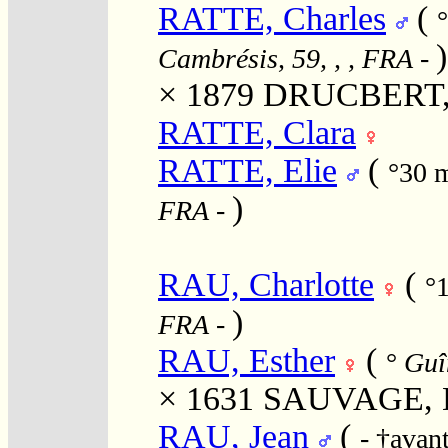
RATTE, Charles
(
)
Cambrésis, 59, , , FRA
-
× 1879
DRUCBERT, 
RATTE, Clara
RATTE, Elie
(
°30 
)
FRA
-
RAU, Charlotte
(
°
)
FRA
-
RAU, Esther
(
°
Guîn
× 1631
SAUVAGE, D
RAU, Jean
(
- †avan