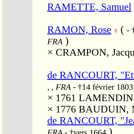
RAMETTE, Samuel
RAMON, Rose
(
-
)
FRA
×
CRAMPON, Jacqu
de RANCOURT, "Eti
, , FRA
- †14 février 180
× 1761
LAMENDIN, J
× 1776
BAUDUIN, Ma
de RANCOURT, "Je
)
FRA
- †vers 1664