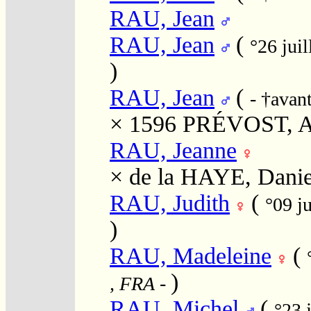
RAU, Jean
RAU, Jean
(
°26 jui
)
RAU, Jean
(
- †avan
× 1596
PRÉVOST, A
RAU, Jeanne
×
de la HAYE, Danie
RAU, Judith
(
°09 j
)
RAU, Madeleine
(
)
, FRA
-
RAU, Michel
(
°23 