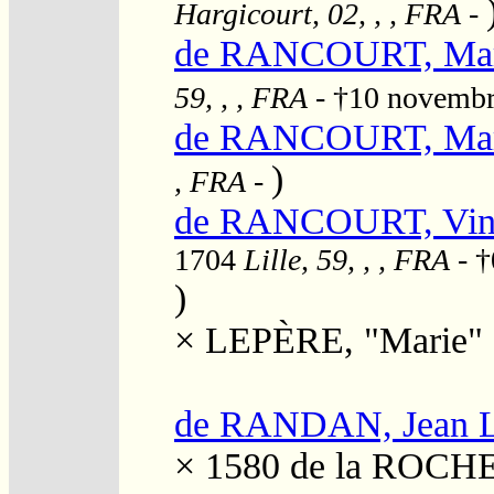
Hargicourt, 02, , , FRA
-
de RANCOURT, Mari
59, , , FRA
- †10 novemb
de RANCOURT, Mari
)
, FRA
-
de RANCOURT, Vince
1704
Lille, 59, , , FRA
- †
)
×
LEPÈRE, "Marie"
de RANDAN, Jean L
× 1580
de la ROCH