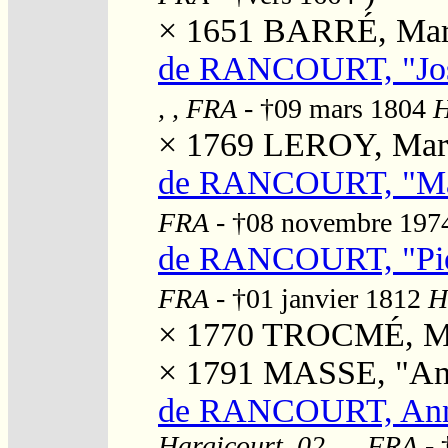
× 1651
BARRÉ, Mar
de RANCOURT, "Jo
, , FRA
- †09 mars 1804
H
× 1769
LEROY, Marie
de RANCOURT, "Ma
FRA
- †08 novembre 19
de RANCOURT, "Pie
FRA
- †01 janvier 1812
H
× 1770
TROCMÉ, Mar
× 1791
MASSE, "Ang
de RANCOURT, Ann
Hargicourt, 02, , , FRA
- 