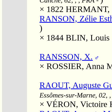
Canche, 62, , , FRA
-
× 1822
HERMANT, Ma
RANSON, Zélie Est
)
× 1844
BLIN, Louis 
RANSSON, X.
×
ROSSIER, Anna Ma
RAOUT, Auguste Gus
Essômes-sur-Marne, 02, ,
×
VÉRON, Victoire 