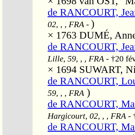
× 1698
van OST, "Ma
de RANCOURT, Jean
)
02, , , FRA
-
× 1763
DUMÉ, Anne 
de RANCOURT, Jean
Lille, 59, , , FRA
- †20 fé
× 1694
SUWART, Ni
de RANCOURT, Loui
)
59, , , FRA
de RANCOURT, Mari
Hargicourt, 02, , , FRA
- 
de RANCOURT, Mari