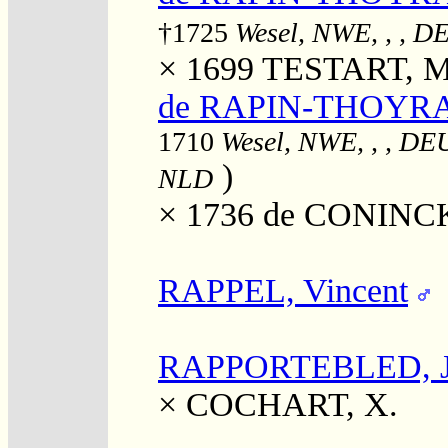
†1725
Wesel, NWE, , , D
× 1699
TESTART, M
de RAPIN-THOYRAS
1710
Wesel, NWE, , , DE
)
NLD
× 1736
de CONINCK
RAPPEL, Vincent
RAPPORTEBLED, J
×
COCHART, X.