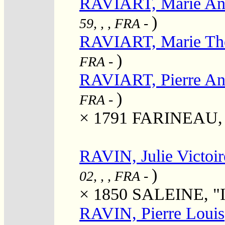
RAVIART, Marie An
)
59, , , FRA
-
RAVIART, Marie Th
)
FRA
-
RAVIART, Pierre An
)
FRA
-
× 1791
FARINEAU, M
RAVIN, Julie Victoi
)
02, , , FRA
-
× 1850
SALEINE, "Is
RAVIN, Pierre Louis