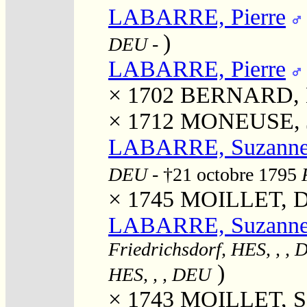
LABARRE, Pierre
)
DEU
-
LABARRE, Pierre
× 1702
BERNARD, E
× 1712
MONEUSE, J
LABARRE, Suzann
DEU
- †21 octobre 1795
× 1745
MOILLET, D
LABARRE, Suzanne 
Friedrichsdorf, HES, , ,
)
HES, , , DEU
× 1743
MOILLET, S