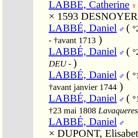
LABBÉ, Catherine
× 1593
DESNOYER,
LABBÉ, Daniel
(
°
)
- †avant 1713
LABBÉ, Daniel
(
°
)
DEU
-
LABBÉ, Daniel
(
°
)
†avant janvier 1744
LABBÉ, Daniel
(
°
†23 mai 1808
Lavaqueress
LABBÉ, Daniel
×
DUPONT, Elisabe