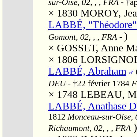
sur-Oise, 02, , , FRA
- †a
× 1830
MOROY, Jean
LABBÉ, "Théodore"
)
Gomont, 02, , , FRA
-
×
GOSSET, Anne Mar
× 1806
LORSIGNOL, 
LABBÉ, Abraham
DEU
- †22 février 1784
F
× 1748
LEBEAU, Mar
LABBÉ, Anathase Di
1812
Monceau-sur-Oise, 0
)
Richaumont, 02, , , FRA