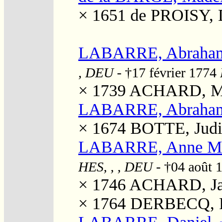
× 1651
de PROISY, 
LABARRE, Abraha
, DEU
- †17 février 1774
× 1739
ACHARD, Ma
LABARRE, Abraha
× 1674
BOTTE, Judi
LABARRE, Anne Ma
HES, , , DEU
- †04 août 
× 1746
ACHARD, Ja
× 1764
DERBECQ, P