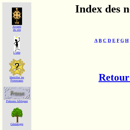
Index des 
Accueil
du site
A
B
C
D
E
F
G
H
L'idée
Retour 
Identifier les
Protestants
Prénoms bibliques
Généalogie