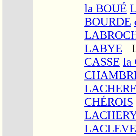
la BOUÉ
BOURDE
LABROC
LABYE
L
CASSE
l
CHAMBR
LACHER
CHÉROIS
LACHER
LACLEV