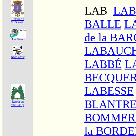
LAB
LAB
Réforme á
BALLE
L
St Quentin
de la BA
Les liens
LABAUC
Nous écrire
LABBÉ
L
BECQUER
LABESSE
BLANTRE
Retour au
site Rœlly
BOMMERE
la BORDE