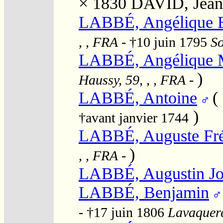
× 1830
DAVID, Jean
LABBÉ, Angélique E
, , FRA
- †10 juin 1795
So
LABBÉ, Angélique M
)
Haussy, 59, , , FRA
-
LABBÉ, Antoine
(
)
†avant janvier 1744
LABBÉ, Auguste Fré
)
, , FRA
-
LABBÉ, Augustin Jo
LABBÉ, Benjamin
- †17 juin 1806
Lavaquere