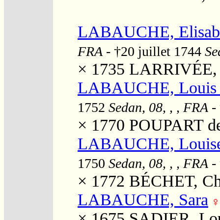
LABAUCHE, Elisab
FRA
- †20 juillet 1744
Se
× 1735
LARRIVÉE, 
LABAUCHE, Louis P
1752
Sedan, 08, , , FRA
- 
× 1770
POUPART de 
LABAUCHE, Louise 
1750
Sedan, 08, , , FRA
-
× 1772
BÉCHET, Cha
LABAUCHE, Sara
× 1675
SADIER, Lo