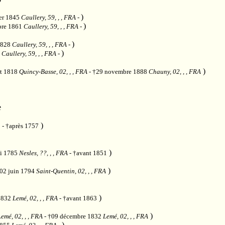
)
ier 1845
Caullery, 59, , , FRA
-
)
bre 1861
Caullery, 59, , , FRA
-
)
 1828
Caullery, 59, , , FRA
-
)
7
Caullery, 59, , , FRA
-
)
et 1818
Quincy-Basse, 02, , , FRA
- †29 novembre 1888
Chauny, 02, , , FRA
e
)
 - †après 1757
)
i 1785
Nesles, ??, , , FRA
- †avant 1851
)
†02 juin 1794
Saint-Quentin, 02, , , FRA
)
1832
Lemé, 02, , , FRA
- †avant 1863
)
Lemé, 02, , , FRA
- †09 décembre 1832
Lemé, 02, , , FRA
)