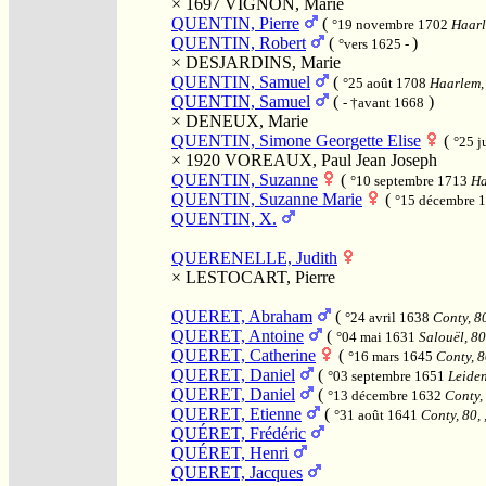
× 1697
VIGNON, Marie
QUENTIN, Pierre
(
°19 novembre 1702
Haarl
QUENTIN, Robert
(
)
°vers 1625 -
×
DESJARDINS, Marie
QUENTIN, Samuel
(
°25 août 1708
Haarlem,
QUENTIN, Samuel
(
)
- †avant 1668
×
DENEUX, Marie
QUENTIN, Simone Georgette Elise
(
°25 j
× 1920
VOREAUX, Paul Jean Joseph
QUENTIN, Suzanne
(
°10 septembre 1713
Ha
QUENTIN, Suzanne Marie
(
°15 décembre 
QUENTIN, X.
QUERENELLE, Judith
×
LESTOCART, Pierre
QUERET, Abraham
(
°24 avril 1638
Conty, 80
QUERET, Antoine
(
°04 mai 1631
Salouël, 80
QUERET, Catherine
(
°16 mars 1645
Conty, 8
QUERET, Daniel
(
°03 septembre 1651
Leiden
QUERET, Daniel
(
°13 décembre 1632
Conty, 
QUERET, Etienne
(
°31 août 1641
Conty, 80, 
QUÉRET, Frédéric
QUÉRET, Henri
QUERET, Jacques