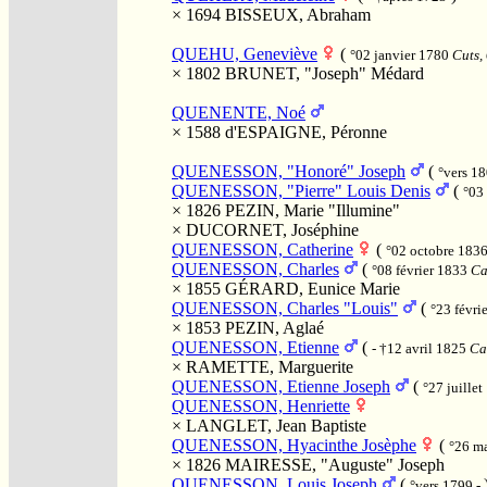
× 1694
BISSEUX, Abraham
QUEHU, Geneviève
(
°02 janvier 1780
Cuts, 
× 1802
BRUNET, "Joseph" Médard
QUENENTE, Noé
× 1588
d'ESPAIGNE, Péronne
QUENESSON, "Honoré" Joseph
(
°vers 1
QUENESSON, "Pierre" Louis Denis
(
°03
× 1826
PEZIN, Marie "Illumine"
×
DUCORNET, Joséphine
QUENESSON, Catherine
(
°02 octobre 183
QUENESSON, Charles
(
°08 février 1833
Ca
× 1855
GÉRARD, Eunice Marie
QUENESSON, Charles "Louis"
(
°23 févri
× 1853
PEZIN, Aglaé
QUENESSON, Etienne
(
- †12 avril 1825
Cau
×
RAMETTE, Marguerite
QUENESSON, Etienne Joseph
(
°27 juille
QUENESSON, Henriette
×
LANGLET, Jean Baptiste
QUENESSON, Hyacinthe Josèphe
(
°26 m
× 1826
MAIRESSE, "Auguste" Joseph
QUENESSON, Louis Joseph
(
°vers 1799 -