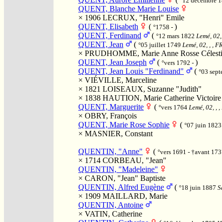
°12 décembre 
QUENT, Blanche Marie Louise
× 1906
LECRUX, "Henri" Emile
QUENT, Elisabeth
(
)
°1758 -
QUENT, Ferdinand
(
°12 mars 1822
Lemé, 02,
QUENT, Jean
(
°05 juillet 1749
Lemé, 02, , , F
×
PRUDHOMME, Marie Anne Rosse Célest
QUENT, Jean Joseph
(
)
°vers 1792 -
QUENT, Jean Louis "Ferdinand"
(
°03 sep
×
VIÉVILLE, Marceline
× 1821
LOISEAUX, Suzanne "Judith"
× 1838
HAUTION, Marie Catherine Victoire
QUENT, Marguerite
(
°vers 1764
Lemé, 02, , 
×
OBRY, François
QUENT, Marie Rose Sophie
(
°07 juin 182
×
MASNIER, Constant
QUENTIN, "Anne"
(
°vers 1691 - †avant 17
× 1714
CORBEAU, "Jean"
QUENTIN, "Madeleine"
×
CARON, "Jean" Baptiste
QUENTIN, Alfred Eugène
(
°18 juin 1887
S
× 1909
MAILLARD, Marie
QUENTIN, Antoine
×
VATIN, Catherine