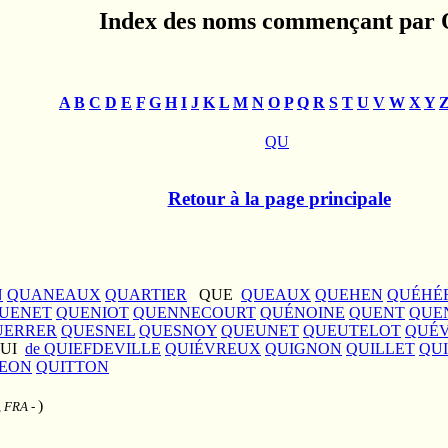
Index des noms commençant par 
A
B
C
D
E
F
G
H
I
J
K
L
M
N
O
P
Q
R
S
T
U
V
W
X
Y
QU
Retour à la page principale
N
QUANEAUX
QUARTIER
QUE
QUEAUX
QUEHEN
QUÉHÉ
UENET
QUENIOT
QUENNECOURT
QUÉNOINE
QUENT
QUE
UERRER
QUESNEL
QUESNOY
QUEUNET
QUEUTELOT
QUÉ
UI
de QUIEFDEVILLE
QUIÉVREUX
QUIGNON
QUILLET
QUI
IEON
QUITTON
)
 , FRA
-