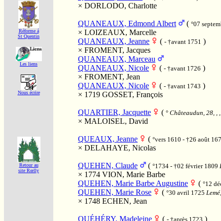
×
DORLODO, Charlotte
QUANEAUX, Edmond Albert
(
°07 septe
×
LOIZEAUX, Marcelle
Réforme á
St Quentin
QUANEAUX, Jeanne
(
)
- †avant 1751
×
FROMENT, Jacques
QUANEAUX, Marceau
Les liens
QUANEAUX, Nicole
(
)
- †avant 1726
×
FROMENT, Jean
QUANEAUX, Nicole
(
)
- †avant 1743
Nous écrire
× 1719
GOSSET, François
QUARTIER, Jacquette
(
°
Châteaudun, 28, , 
×
MALOISEL, David
QUEAUX, Jeanne
(
°vers 1610 - †26 août 16
×
DELAHAYE, Nicolas
QUEHEN, Claude
(
°1734 - †02 février 1809
Retour au
site Rœlly
× 1774
VION, Marie Barbe
QUEHEN, Marie Barbe Augustine
(
°12 d
QUEHEN, Marie Rose
(
°30 avril 1725
Lemé,
× 1748
ECHEN, Jean
QUÉHÉRY, Madeleine
(
)
- †après 1723