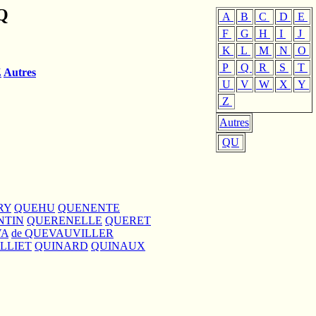
Q
A
B
C
D
E
F
G
H
I
J
K
L
M
N
O
P
Q
R
S
T
Z
Autres
U
V
W
X
Y
Z
Autres
QU
RY
QUEHU
QUENENTE
NTIN
QUERENELLE
QUERET
VA
de QUEVAUVILLER
LLIET
QUINARD
QUINAUX