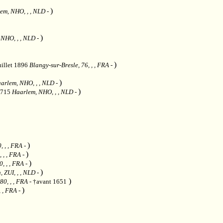
)
em, NHO, , , NLD
-
)
 NHO, , , NLD
-
)
uillet 1896
Blangy-sur-Bresle, 76, , , FRA
-
)
arlem, NHO, , , NLD
-
)
1715
Haarlem, NHO, , , NLD
-
)
, , , FRA
-
)
, , , FRA
-
)
0, , , FRA
-
)
, ZUI, , , NLD
-
)
80, , , FRA
- †avant 1651
)
, , FRA
-