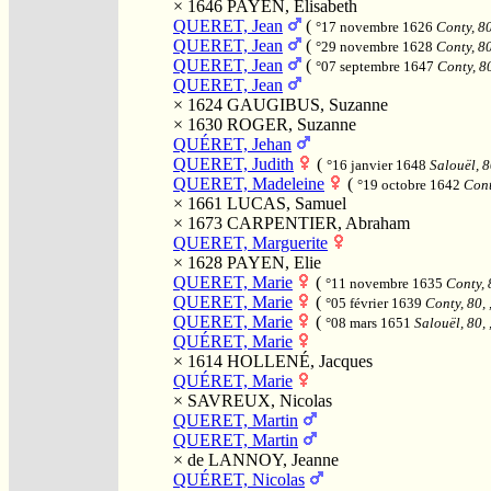
× 1646
PAYEN, Elisabeth
QUERET, Jean
(
°17 novembre 1626
Conty, 80
QUERET, Jean
(
°29 novembre 1628
Conty, 80
QUERET, Jean
(
°07 septembre 1647
Conty, 80
QUERET, Jean
× 1624
GAUGIBUS, Suzanne
× 1630
ROGER, Suzanne
QUÉRET, Jehan
QUERET, Judith
(
°16 janvier 1648
Salouël, 8
QUERET, Madeleine
(
°19 octobre 1642
Cont
× 1661
LUCAS, Samuel
× 1673
CARPENTIER, Abraham
QUERET, Marguerite
× 1628
PAYEN, Elie
QUERET, Marie
(
°11 novembre 1635
Conty, 
QUERET, Marie
(
°05 février 1639
Conty, 80, 
QUERET, Marie
(
°08 mars 1651
Salouël, 80, 
QUÉRET, Marie
× 1614
HOLLENÉ, Jacques
QUÉRET, Marie
×
SAVREUX, Nicolas
QUERET, Martin
QUERET, Martin
×
de LANNOY, Jeanne
QUÉRET, Nicolas