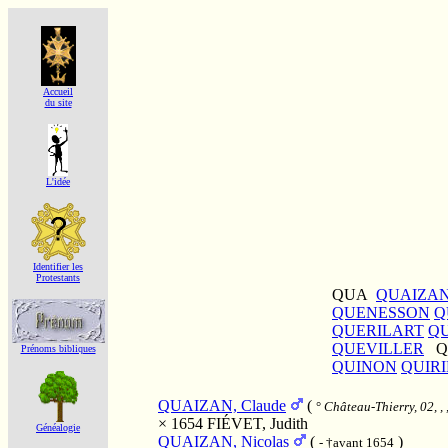
Accueil
du site
L'idée
Identifier les
Protestants
QUA
QUAIZA
QUENESSON
Q
QUERILART
Q
QUEVILLER
Q
Prénoms bibliques
QUINON
QUIR
QUAIZAN, Claude
(
°
Château-Thierry, 02, ,
× 1654
FIÉVET, Judith
Généalogie
QUAIZAN, Nicolas
(
)
- †avant 1654