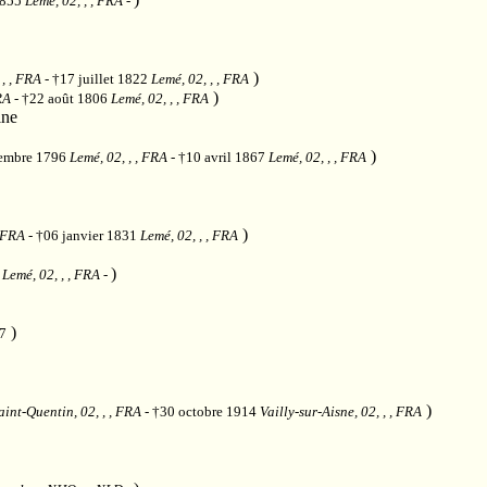
1855
Lemé, 02, , , FRA
-
)
 , , FRA
- †17 juillet 1822
Lemé, 02, , , FRA
)
RA
- †22 août 1806
Lemé, 02, , , FRA
ine
)
tembre 1796
Lemé, 02, , , FRA
- †10 avril 1867
Lemé, 02, , , FRA
)
, FRA
- †06 janvier 1831
Lemé, 02, , , FRA
)
3
Lemé, 02, , , FRA
-
)
37
)
aint-Quentin, 02, , , FRA
- †30 octobre 1914
Vailly-sur-Aisne, 02, , , FRA