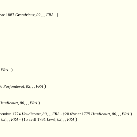
)
mbre 1887
Grandrieux, 02, , , FRA
-
)
, FRA
-
)
76
Parfondeval, 02, , , FRA
)
Heudicourt, 80, , , FRA
)
écembre 1774
Heudicourt, 80, , , FRA
- †20 février 1775
Heudicourt, 80, , , FRA
)
 02, , , FRA
- †15 avril 1791
Lemé, 02, , , FRA