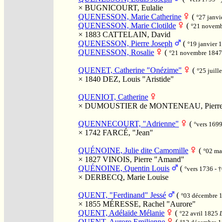
×
BUGNICOURT, Eulalie
QUENESSON, Marie Catherine
(
°27 janv
QUENESSON, Marie Clotilde
(
°21 novem
× 1883
CATTELAIN, David
QUENESSON, Pierre Joseph
(
°19 janvier
QUENESSON, Rosalie
(
°21 novembre 184
QUENET, Catherine "Onézime"
(
°25 juill
× 1840
DEZ, Louis "Aristide"
QUENIOT, Catherine
×
DUMOUSTIER de MONTENEAU, Pierr
QUENNECOURT, "Adrienne"
(
°vers 1699
× 1742
FARCÉ, "Jean"
QUÉNOINE, Julie dite Camomille
(
°02 ma
× 1827
VINOIS, Pierre "Amand"
QUÉNOINE, Quentin Louis
(
°vers 1736 - 
×
DERBECQ, Marie Louise
QUENT, "Ferdinand" Jessé
(
°03 décembre 
× 1855
MÉRESSE, Rachel "Aurore"
QUENT, Adélaïde Mélanie
(
°22 avril 1825
QUENT, Aurore Emilienne
(