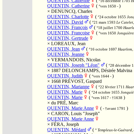
QUENTIN, Catherine
(
°16 décembre 1705
H
QUENTIN, Catherine
(
)
°vers 1650 -
×
DENUNCQ, Charles
QUENTIN, Charlotte
(
°24 octobre 1655
Jonq
QUENTIN, David
(
°21 mars 1593
Le Catelet,
QUENTIN, François
(
°18 juillet 1700
Haarle
QUENTIN, Françoise
(
°vers 1650
Jonquières
QUENTIN, Gertrude
×
LOREAUX, Jean
QUENTIN, Jean
(
°16 octobre 1697
Haarlem, 
QUENTIN, Jeanne
×
VERMANDOIS, Nicolas
QUENTIN, Joseph "Léon"
(
°28 décembre 
× 1887
DELONCHAMPS, Désirée Malvina
QUENTIN, Judith
(
)
°vers 1644 -
× 1668
PRÉVOST, Gaspard
QUENTIN, Marianne
(
°22 février 1711
Haar
QUENTIN, Marie
(
°24 octobre 1655
Jonquièr
QUENTIN, Marie
(
)
°vers 1617 - †1638
×
du PRÉ, Marc
QUENTIN, Marie Anne
(
)
- †avant 1791
×
CARON, Louis "Joseph"
QUENTIN, Marie Anne
×
FÉRA, Joseph
QUENTIN, Médard
(
°
Templeux-le-Guérard, 8