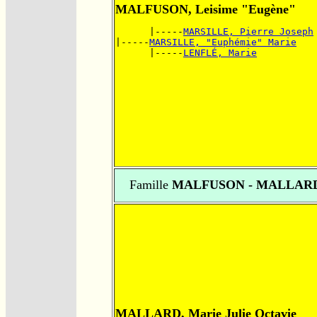
MALFUSON, Leisime "Eugène"
      |-----
MARSILLE, Pierre Joseph
|-----
MARSILLE, "Euphémie" Marie
      |-----
LENFLÉ, Marie
Famille
MALFUSON - MALLAR
MALLARD, Marie Julie Octavie