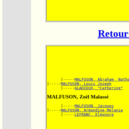
Retour 
      |-----
MALFUSON, Abraham  Nath
|-----
MALFUSON, Louis Joseph
      |-----
GLADIEUX, "Catherine"
MALFUSON, Zoël Malassé
      |-----
MALFUSON, Jacques
|-----
MALFUSON, Armandine Mélanie
      |-----
LEFRANC, Eléonore