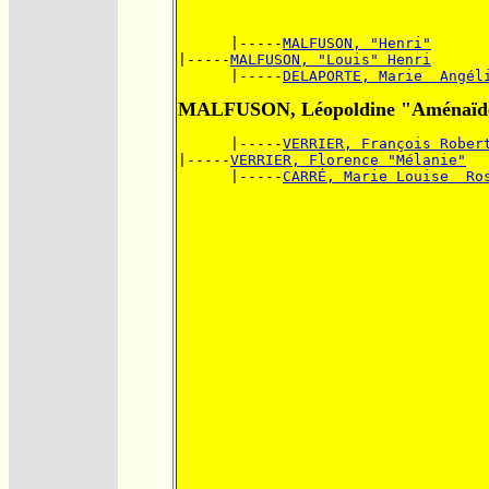
      |-----
MALFUSON, "Henri"
|-----
MALFUSON, "Louis" Henri
      |-----
DELAPORTE, Marie  Angél
MALFUSON, Léopoldine "Aménaïd
      |-----
VERRIER, François Rober
|-----
VERRIER, Florence "Mélanie"
      |-----
CARRÉ, Marie Louise  Ro