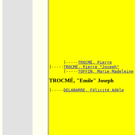
      |-----
TROCMÉ, Pierre
|-----
TROCMÉ, Pierre "Joseph"
      |-----
TOFFIN, Marie Madeleine
TROCMÉ, "Emile" Joseph
|-----
DELABARRE, Félicité Adèle