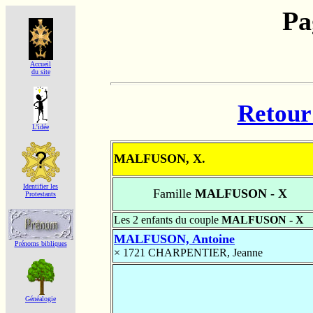
Pa
Accueil
du site
Retour 
L'idée
MALFUSON, X.
Identifier les
Famille
MALFUSON - X
Protestants
Les 2 enfants du couple
MALFUSON - X
MALFUSON, Antoine
Prénoms bibliques
× 1721
CHARPENTIER, Jeanne
Généalogie