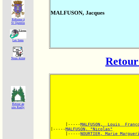
MALFUSON, Jacques
Réforme á
St Quentin
Les liens
Retour 
Nous écrire
Retour au
site Rœlly
      |-----
MALFUSON,  Louis  Franç
|-----
MALFUSON, "Nicolas"
      |-----
NOURTIER, Marie Marguer