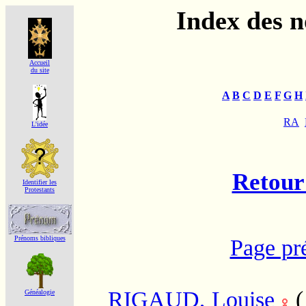
Index des 
Accueil
du site
A
B
C
D
E
F
G
H
RA
L'idée
Retour 
Identifier les
Protestants
Prénoms bibliques
Page pr
RIGAUD, Louise
Généalogie