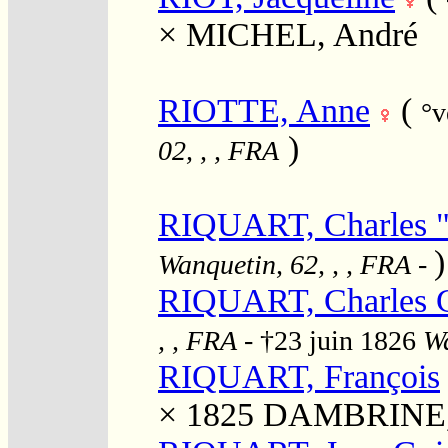
×
MICHEL, André
RIOTTE, Anne
(
°v
)
02, , , FRA
RIQUART, Charles "
)
Wanquetin, 62, , , FRA
-
RIQUART, Charles G
, , FRA
- †23 juin 1826
Wa
RIQUART, François
× 1825
DAMBRINE, F