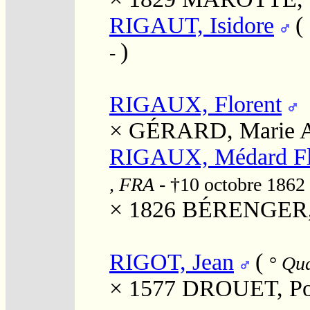
RIGAUT, Isidore
(
)
-
RIGAUX, Florent
×
GÉRARD, Marie 
RIGAUX, Médard Fl
, FRA
- †10 octobre 1862
× 1826
BÉRENGER, M
RIGOT, Jean
(
°
Qua
× 1577
DROUET, Po