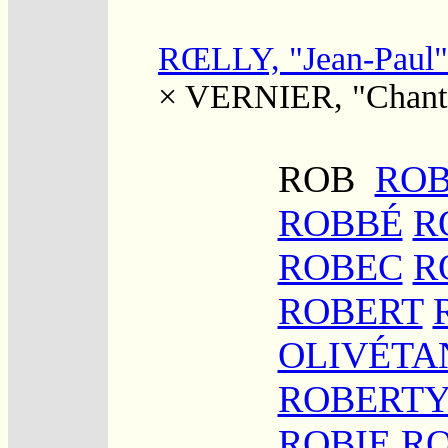
RŒLLY, "Jean-Paul"
×
VERNIER, "Chanta
ROB
RO
ROBBÉ
R
ROBEC
R
ROBERT
OLIVÉTA
ROBERT
ROBIE
R