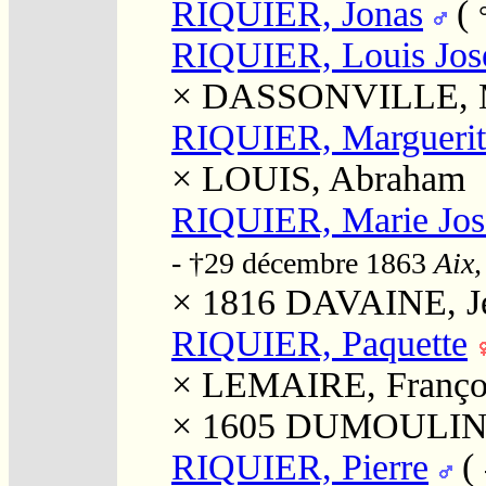
RIQUIER, Jonas
(
RIQUIER, Louis Jos
×
DASSONVILLE, Ma
RIQUIER, Marguerit
×
LOUIS, Abraham
RIQUIER, Marie Jos
- †29 décembre 1863
Aix,
× 1816
DAVAINE, Je
RIQUIER, Paquette
×
LEMAIRE, Franço
× 1605
DUMOULIN, 
RIQUIER, Pierre
(