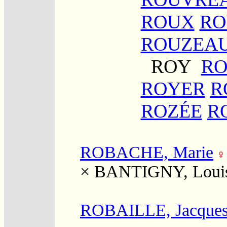
ROUX
RO
ROUZEA
ROY
R
ROYER
R
ROZÉE
R
ROBACHE, Marie
×
BANTIGNY, Loui
ROBAILLE, Jacque