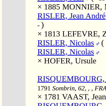
× 1885
MONNIER, M
RISLER, Jean André
)
-
× 1813
LEFEVRE, Zé
RISLER, Nicolas
(
RISLER, Nicolas
×
HOFER, Ursule
RISQUEMBOURG, A
1791
Sombrin, 62, , , FR
× 1781
VAAST, Jean 
RISQUEMBOURG, M