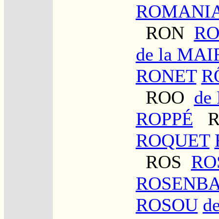
ROMANI
RON
R
de la MA
RONET
R
ROO
de
ROPPÉ
R
ROQUET
ROS
RO
ROSENB
ROSOU
d