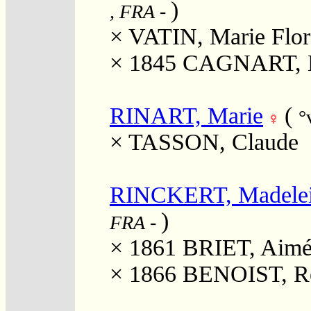
)
, FRA
-
×
VATIN, Marie Flor
× 1845
CAGNART, Ma
RINART, Marie
(
°
×
TASSON, Claude
RINCKERT, Madele
)
FRA
-
× 1861
BRIET, Aimé
× 1866
BENOIST, Re