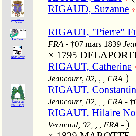
RIGAUD, Suzanne
Réforme á
St Quentin
RIGAUT, "Pierre" Fr
Les liens
FRA
- †07 mars 1839
Jea
× 1795
DELAPORTE, 
Nous écrire
RIGAUT, Catherine
)
Jeancourt, 02, , , FRA
RIGAUT, Constantin
Jeancourt, 02, , , FRA
- †
Retour au
site Rœlly
RIGAUT, Hilaire Noë
)
Vermand, 02, , , FRA
-
× 1829
MAROTTE, Ma