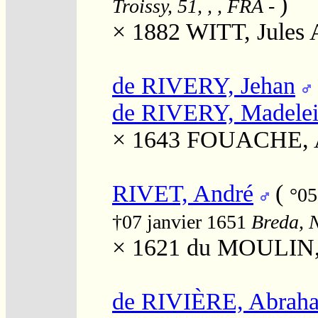
)
Troissy, 51, , , FRA
-
× 1882
WITT, Jules 
de RIVERY, Jehan
de RIVERY, Madele
× 1643
FOUACHE, 
RIVET, André
(
°05
†07 janvier 1651
Breda, 
× 1621
du MOULIN,
de RIVIÈRE, Abrah