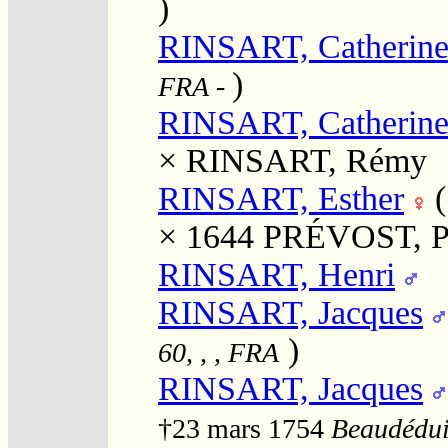
)
RINSART, Catherin
)
FRA
-
RINSART, Catherin
×
RINSART, Rémy
RINSART, Esther
× 1644
PRÉVOST, Pi
RINSART, Henri
RINSART, Jacques
)
60, , , FRA
RINSART, Jacques
†23 mars 1754
Beaudéduit