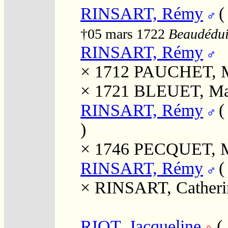
RINSART, Rémy
†05 mars 1722
Beaudéduit
RINSART, Rémy
× 1712
PAUCHET, M
× 1721
BLEUET, Ma
RINSART, Rémy
)
× 1746
PECQUET, M
RINSART, Rémy
×
RINSART, Catheri
RIOT, Jacqueline
(