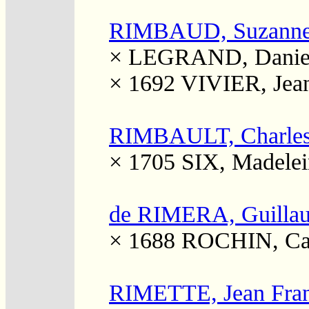
RIMBAUD, Suzann
×
LEGRAND, Danie
× 1692
VIVIER, Jea
RIMBAULT, Charle
× 1705
SIX, Madelei
de RIMERA, Guilla
× 1688
ROCHIN, Cat
RIMETTE, Jean Fran