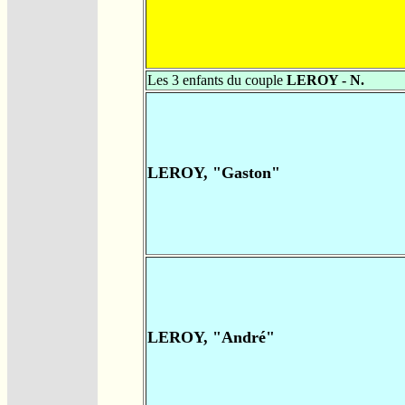
Les 3 enfants du couple
LEROY - N.
LEROY, "Gaston"
LEROY, "André"