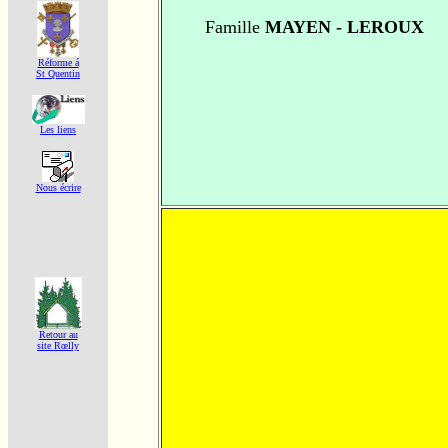
Famille
MAYEN - LEROUX
Réforme á
St Quentin
Les liens
Nous écrire
Retour au
site Rœlly