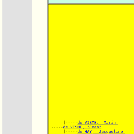
      |-----
de VISME,  Marin 
|-----
de VISME, "Jean"
      |-----
de HAY,  Jacqueline 