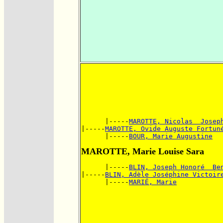
      |-----
MAROTTE, Nicolas  Josep
|-----
MAROTTE, Ovide Auguste Fortun
      |-----
BOUR, Marie Augustine
MAROTTE, Marie Louise Sara
      |-----
BLIN, Joseph Honoré  Be
|-----
BLIN, Adèle Joséphine Victoir
      |-----
MARIÉ, Marie