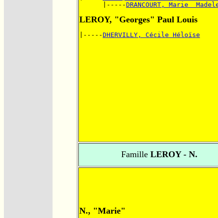
      |-----
DRANCOURT, Marie  Madel
LEROY, "Georges" Paul Louis
|-----
DHERVILLY, Cécile Héloïse
Famille
LEROY - N.
N., "Marie"