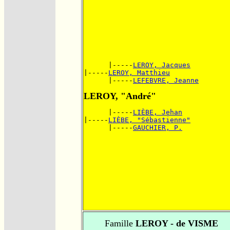
      |-----
LEROY, Jacques
|-----
LEROY, Matthieu
      |-----
LEFEBVRE, Jeanne
LEROY, "André"
      |-----
LIÈBE, Jehan
|-----
LIÈBE, "Sébastienne"
      |-----
GAUCHIER, P.
Famille
LEROY - de VISME