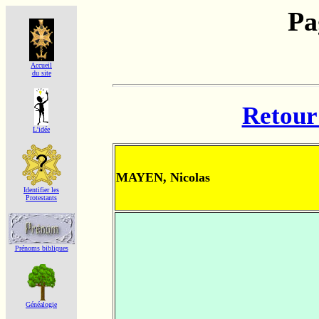
Pa
Accueil
du site
Retour 
L'idée
MAYEN, Nicolas
Identifier les
Protestants
Prénoms bibliques
Généalogie