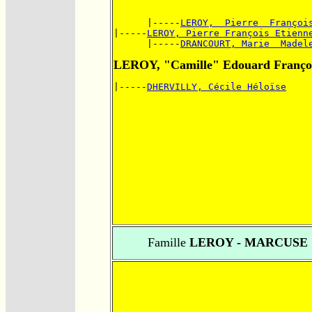
      |-----
LEROY,  Pierre  Françoi
|-----
LEROY, Pierre François Etienn
      |-----
DRANCOURT, Marie  Madel
LEROY, "Camille" Edouard Franço
|-----
DHERVILLY, Cécile Héloïse
Famille
LEROY - MARCUSE