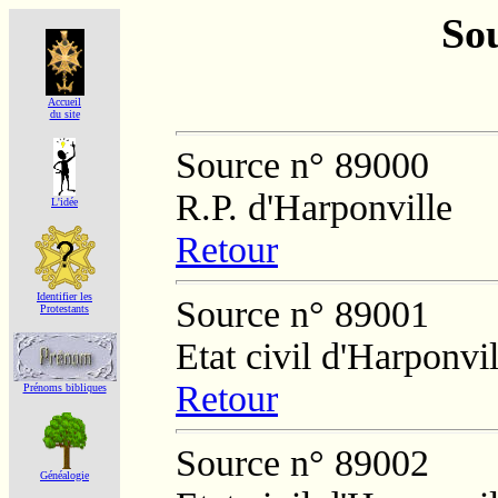
Sou
Accueil
du site
Source n° 89000
R.P. d'Harponville
L'idée
Retour
Identifier les
Source n° 89001
Protestants
Etat civil d'Harponvil
Retour
Prénoms bibliques
Source n° 89002
Généalogie