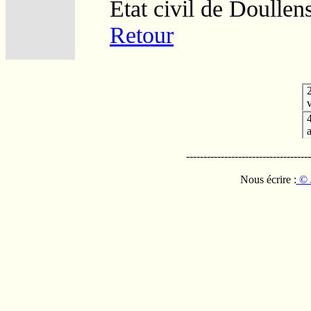
Etat civil de Doullen
Retour
v
------------------------------------
Nous écrire :
© 