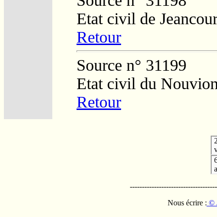
Source n° 31198
Etat civil de Jeancour
Retour
Source n° 31199
Etat civil du Nouvio
Retour
v
------------------------------------
Nous écrire :
© 