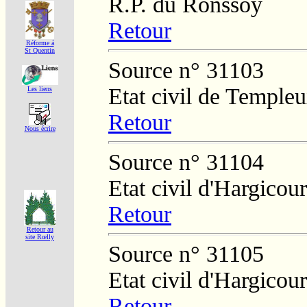
R.P. du Ronssoy
Retour
Réforme á
St Quentin
Source n° 31103
Etat civil de Temple
Les liens
Retour
Nous écrire
Source n° 31104
Etat civil d'Hargicour
Retour
Retour au
site Rœlly
Source n° 31105
Etat civil d'Hargicour
Retour