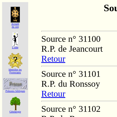
Sou
Accueil
du site
Source n° 31100
R.P. de Jeancourt
L'idée
Retour
Identifier les
Source n° 31101
Protestants
R.P. du Ronssoy
Retour
Prénoms bibliques
Source n° 31102
Généalogie