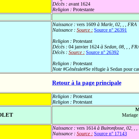
Décès :
avant 1624
Religion :
Protestante
Naissance :
vers 1609
à Marle, 02, , , FRA
Naissance :
Source :
Source n° 26391
Religion :
Protestant
Décès :
04 janvier 1624
à Sedan, 08, , , FR
Décès :
Source :
Source n° 26392
Religion :
Protestant
Note
#Générale#Se réfugie à Sedan pour cau
Retour à la page principale
Religion :
Protestant
Religion :
Protestant
M
OLET
Mariage
Naissance :
vers 1614
à Buironfosse, 02, , 
Naissance :
Source :
Source n° 17143