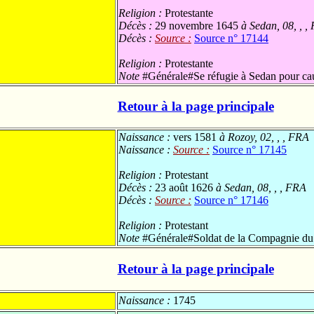
Religion :
Protestante
Décès :
29 novembre 1645
à Sedan, 08, , ,
Décès :
Source :
Source n° 17144
Religion :
Protestante
Note
#Générale#Se réfugie à Sedan pour cau
Retour à la page principale
Naissance :
vers 1581
à Rozoy, 02, , , FRA
Naissance :
Source :
Source n° 17145
Religion :
Protestant
Décès :
23 août 1626
à Sedan, 08, , , FRA
Décès :
Source :
Source n° 17146
Religion :
Protestant
Note
#Générale#Soldat de la Compagnie du
Retour à la page principale
Naissance :
1745