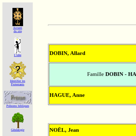
Accueil
du site
DOBIN, Allard
L'idée
Famille
DOBIN - H
Identifier les
Protestants
HAGUE, Anne
Prénoms bibliques
NOËL, Jean
Généalogie