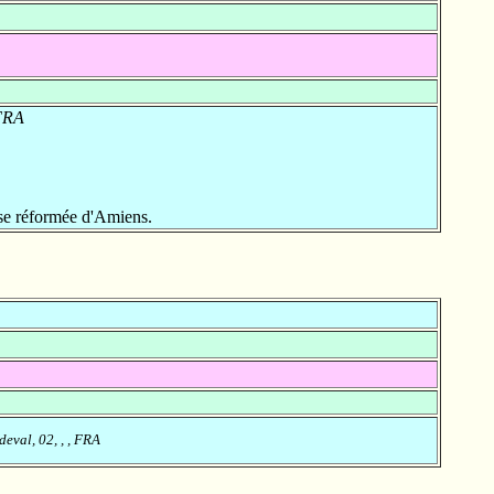
 FRA
se réformée d'Amiens.
eval, 02, , , FRA