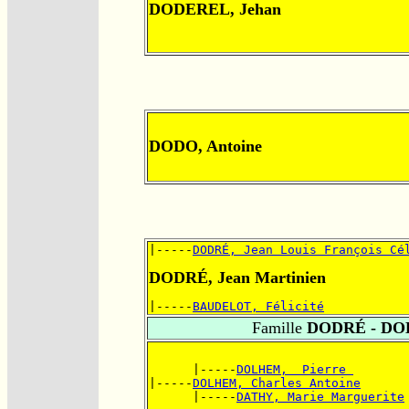
DODEREL, Jehan
DODO, Antoine
|-----
DODRÉ, Jean Louis François Cé
DODRÉ, Jean Martinien
|-----
BAUDELOT, Félicité
Famille
DODRÉ - D
      |-----
DOLHEM,  Pierre 
|-----
DOLHEM, Charles Antoine
      |-----
DATHY, Marie Marguerite