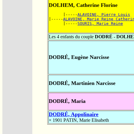
DOLHEM, Catherine Florine
      |-----
ALAVOINE, Pierre Louis
|-----
ALAVOINE, Marie Reine Catheri
      |-----
SOURIS, Marie Reine
Les 4 enfants du couple
DODRÉ - DOLH
DODRÉ, Eugène Narcisse
DODRÉ, Martinien Narcisse
DODRÉ, Maria
DODRÉ, Appolinaire
× 1901
PATIN, Marie Elisabeth