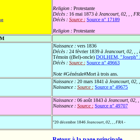
Religion :
Protestante
Décès :
16 mai 1873
à Jeancourt, 02, , , F
Décès :
Source :
Source n° 17189
ne
Religion :
Protestante
EM
Naissance :
vers 1836
Décès :
24 février 1839
à Jeancourt, 02, , 
Témoin ((Bel)-oncle)
DOLHEM, "Joseph" N
Décès :
Source :
Source n° 49663
Note
#Générale#Mort à trois ans.
Naissance :
20 mars 1841
à Jeancourt, 02, 
Naissance :
Source :
Source n° 49675
Naissance :
06 août 1843
à Jeancourt, 02, ,
Naissance :
Source :
Source n° 49707
°20 décembre 1846
Jeancourt, 02, , , FRA
-
Retour à la page principale