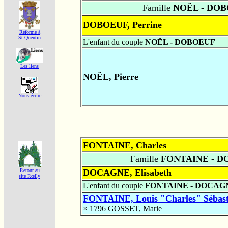
Famille
NOËL - DO
DOBOEUF, Perrine
Réforme á
St Quentin
L'enfant du couple
NOËL - DOBOEUF
Les liens
NOËL, Pierre
Nous écrire
FONTAINE, Charles
Famille
FONTAINE - 
Retour au
DOCAGNE, Elisabeth
site Rœlly
L'enfant du couple
FONTAINE - DOCAG
FONTAINE, Louis "Charles" Sébast
× 1796
GOSSET, Marie