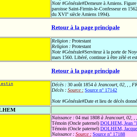
Note
#Générale#Demeure à Amiens. Figure ave
paroisse Saint-Firmin-le-Confesseur en 156
du XVI° siècle Amiens 1994).
Retour à la page principale
Religion :
Protestant
Religion :
Protestant
Note
#Générale#Serviteur à la porte de Noyo
mars 1560. Libéré, continue à être zélé et es
Retour à la page principale
lestin
Décès :
30 août 1854
à Jeancourt, 02, , , F
Décès :
Source :
Source n° 17142
Note
#Générale#Date et lieu de décès donnés 
OLHEM
Naissance :
04 mai 1808
à Jeancourt, 02, ,
Témoin (Oncle paternel)
DOLHEM, Jean "L
Témoin (Oncle paternel)
DOLHEM, Jacque
Naissance :
Source :
Source n° 17188