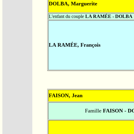
DOLBA, Marguerite
L'enfant du couple
LA RAMÉE - DOLBA
LA RAMÉE, François
FAISON, Jean
Famille
FAISON - D