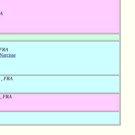
RA
, FRA
arcisse
, , FRA
 , FRA