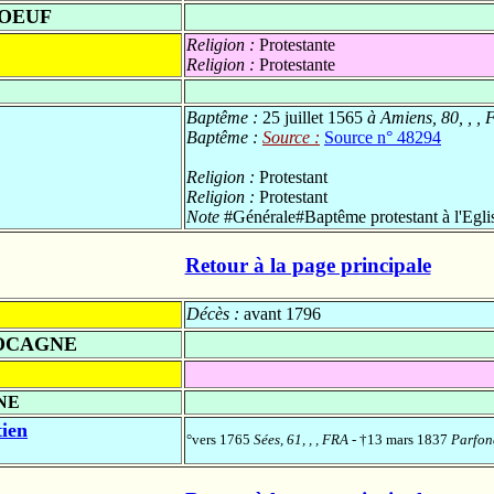
BOEUF
Religion :
Protestante
Religion :
Protestante
Baptême :
25 juillet 1565
à Amiens, 80, , ,
Baptême :
Source :
Source n° 48294
Religion :
Protestant
Religion :
Protestant
Note
#Générale#Baptême protestant à l'Egli
Retour à la page principale
Décès :
avant 1796
DOCAGNE
NE
ien
°vers 1765
Sées, 61, , , FRA
- †13 mars 1837
Parfond