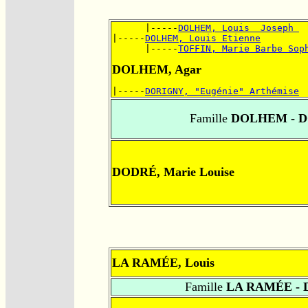
      |-----
DOLHEM, Louis  Joseph 
|-----
DOLHEM, Louis Etienne
      |-----
TOFFIN, Marie Barbe Sop
DOLHEM, Agar
|-----
DORIGNY, "Eugénie" Arthémise
Famille
DOLHEM - 
DODRÉ, Marie Louise
LA RAMÉE, Louis
Famille
LA RAMÉE -