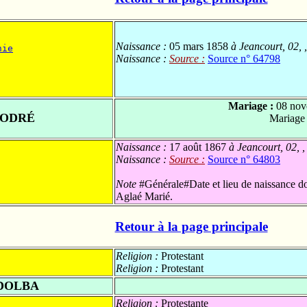
Naissance :
05 mars 1858
à Jeancourt, 02, 
hie
Naissance :
Source :
Source n° 64798
Mariage :
08 nov
DODRÉ
Mariage
Naissance :
17 août 1867
à Jeancourt, 02, ,
Naissance :
Source :
Source n° 64803
Note
#Générale#Date et lieu de naissance do
Aglaé Marié.
Retour à la page principale
Religion :
Protestant
Religion :
Protestant
 DOLBA
Religion :
Protestante