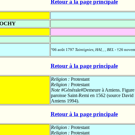
Retour à la page principale
DOCHY
°06 août 1797
Taintignies, HAI, , , BEL
- †26 nove
Retour à la page principale
Religion :
Protestant
Religion :
Protestant
Note
#Générale#Demeure à Amiens. Figure ave
paroisse Saint-Remi en 1562 (source David 
Amiens 1994).
Retour à la page principale
Religion :
Protestant
Religion :
Protestant