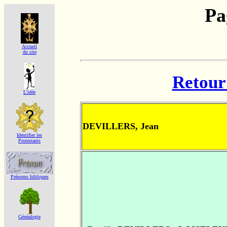
Pa
Accueil
du site
Retour 
L'idée
DEVILLERS, Jean
Identifier les
Protestants
Prénoms bibliques
Généalogie