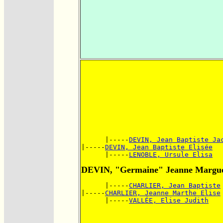
      |-----
DEVIN, Jean Baptiste Ja
|-----
DEVIN, Jean Baptiste Elisée
      |-----
LENOBLE, Ursule Elisa
DEVIN, "Germaine" Jeanne Margue
      |-----
CHARLIER, Jean Baptiste
|-----
CHARLIER, Jeanne Marthe Elise
      |-----
VALLÉE, Elise Judith