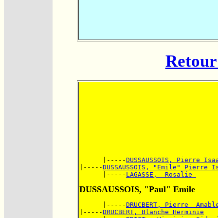
Retour 
      |-----
DUSSAUSSOIS, Pierre Isa
|-----
DUSSAUSSOIS, "Emile" Pierre I
      |-----
LAGASSE,  Rosalie 
DUSSAUSSOIS, "Paul" Emile
      |-----
DRUCBERT, Pierre  Amabl
|-----
DRUCBERT, Blanche Herminie