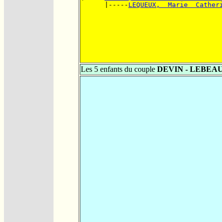
      |-----
LEQUEUX,  Marie  Cather
Les 5 enfants du couple
DEVIN - LEBEA