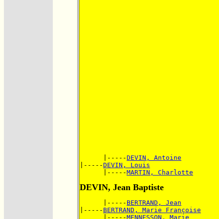
      |-----
DEVIN, Antoine
|-----
DEVIN, Louis
      |-----
MARTIN, Charlotte
DEVIN, Jean Baptiste
      |-----
BERTRAND, Jean
|-----
BERTRAND, Marie Françoise
      |-----
MENNESSON, Marie