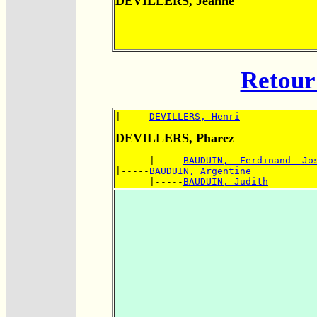
DEVILLERS, Jeanne
Retour 
|-----
DEVILLERS, Henri
DEVILLERS, Pharez
      |-----
BAUDUIN,  Ferdinand  Jo
|-----
BAUDUIN, Argentine
      |-----
BAUDUIN, Judith