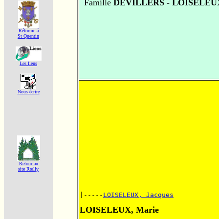
Famille
DEVILLERS - LOISELEU
Réforme á
St Quentin
Les liens
Nous écrire
Retour au
site Rœlly
|-----
LOISELEUX, Jacques
LOISELEUX, Marie