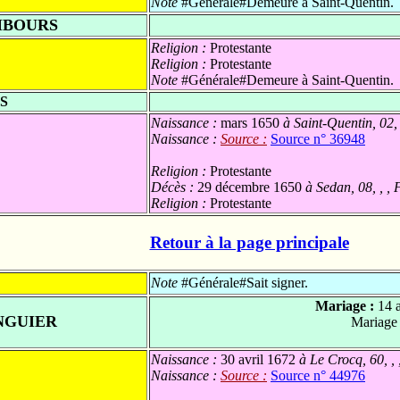
Note
#Générale#Demeure à Saint-Quentin.
MBOURS
Religion :
Protestante
Religion :
Protestante
Note
#Générale#Demeure à Saint-Quentin.
S
Naissance :
mars 1650
à Saint-Quentin, 02,
Naissance :
Source :
Source n° 36948
Religion :
Protestante
Décès :
29 décembre 1650
à Sedan, 08, , ,
Religion :
Protestante
Retour à la page principale
Note
#Générale#Sait signer.
Mariage :
14 
NGUIER
Mariage
Naissance :
30 avril 1672
à Le Crocq, 60, ,
Naissance :
Source :
Source n° 44976