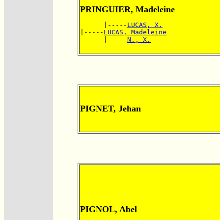
PRINGUIER, Madeleine
      |-----
LUCAS, X.
|-----
LUCAS, Madeleine
      |-----
N., X.
PIGNET, Jehan
PIGNOL, Abel