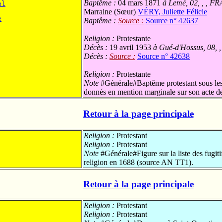
Baptême :
04 mars 1871
à Lemé, 02, , , FR
el
Marraine (Sœur)
VÉRY, Juliette Félicie
e
Baptême :
Source :
Source n° 42637
Religion :
Protestante
Décès :
19 avril 1953
à Gué-d'Hossus, 08, ,
Décès :
Source :
Source n° 42638
Religion :
Protestante
Note
#Générale#Baptême protestant sous les
donnés en mention marginale sur son acte de
Retour à la page principale
Religion :
Protestant
Religion :
Protestant
Note
#Générale#Figure sur la liste des fugit
religion en 1688 (source AN TT1).
Retour à la page principale
Religion :
Protestant
Religion :
Protestant