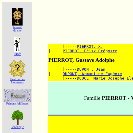
Accueil
du site
      |-----
PIERROT, X.
|-----
PIERROT, Félix Grégoire
L'idée
PIERROT, Gustave Adolphe
      |-----
DUPONT, Jean
|-----
DUPONT, Armantine Eugénie
      |-----
DOUCE, Marie Josèphe El
Identifier les
Protestants
Famille
PIERROT - 
Prénoms bibliques
Généalogie