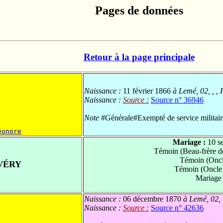
Pages de données
Retour à la page principale
Naissance :
11 février 1866
à Lemé, 02, , ,
Naissance :
Source :
Source n° 36946
Note
#Générale#Exempté de service militair
éonore
Mariage :
10 s
Témoin (Beau-frère d
Témoin (Oncl
VÉRY
Témoin (Oncle 
Mariage
Naissance :
06 décembre 1870
à Lemé, 02, 
Naissance :
Source :
Source n° 42636