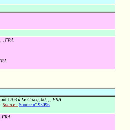
 , , FRA
 FRA
août 1703
à Le Crocq, 60, , , FRA
 :
Source :
Source n° 93096
 , FRA