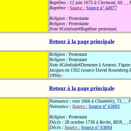
Baptême :
12 juin 1672
à Clermont, 60, , ,
Baptême :
Source :
Source n° 44977
Religion :
Protestante
Religion :
Protestante
Note
#Générale#Baptême protestant.
Retour à la page principale
Religion :
Protestant
Religion :
Protestant
Note
#Générale#Demeure à Amiens. Figure sur 
Jacques en 1562 (source David Rosenberg-L
1994).-
Retour à la page principale
Naissance :
vers 1666
à Chambéry, 73, , ,
Naissance :
Source :
Source n° 63693
Religion :
Protestant
Décès :
28 octobre 1738
à Berlin, BER, , ,
Décès :
Source :
Source n° 63694