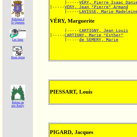
      |-----
VÉRY, Pierre Isaac Dani
|-----
VÉRY, Jean "Pierre" Armand
      |-----
LAVISSE, Marie Madelein
Réforme á
VÉRY, Marguerite
St Quentin
      |-----
CARTIGNY, Jean Louis
|-----
CARTIGNY, Marie "Esther"
      |-----
de SEMERY, Marie
Les liens
Nous écrire
PIESSART, Louis
Retour au
site Rœlly
PIGARD, Jacques