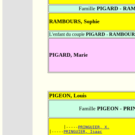
Famille
PIGARD - RA
RAMBOURS, Sophie
L'enfant du couple
PIGARD - RAMBOUR
PIGARD, Marie
PIGEON, Louis
Famille
PIGEON - PRI
      |-----
PRINGUIER, X.
|-----
PRINGUIER, Isaac