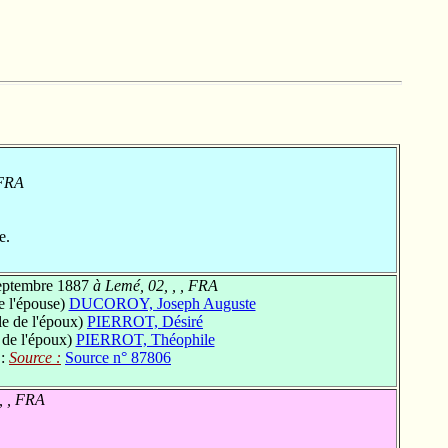
 FRA
e.
eptembre 1887
à Lemé, 02, , , FRA
e l'épouse)
DUCOROY, Joseph Auguste
e de l'époux)
PIERROT, Désiré
de l'époux)
PIERROT, Théophile
 :
Source :
Source n° 87806
, , FRA