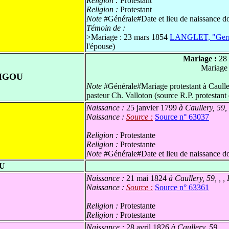
Religion :
Protestant
Religion :
Protestant
Note
#Générale#Date et lieu de naissance do
Témoin de :
>
Mariage : 23 mars 1854
LANGLET, "Germ
l'épouse)
Mariage :
28
Mariage
IGOU
Note
#Générale#Mariage protestant à Caullery
pasteur Ch. Valloton (source R.P. protestant
Naissance :
25 janvier 1799
à Caullery, 59,
Naissance :
Source :
Source n° 63037
Religion :
Protestante
Religion :
Protestante
Note
#Générale#Date et lieu de naissance do
OU
Naissance :
21 mai 1824
à Caullery, 59, , 
Naissance :
Source :
Source n° 63361
Religion :
Protestante
Religion :
Protestante
Naissance :
28 avril 1826
à Caullery, 59, , 