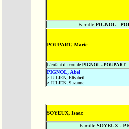
Famille
PIGNOL - PO
POUPART, Marie
L'enfant du couple
PIGNOL - POUPART
PIGNOL, Abel
×
JULIEN, Elisabeth
×
JULIEN, Suzanne
SOYEUX, Isaac
Famille
SOYEUX - P