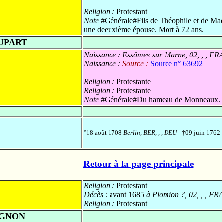
Religion :
Protestant
Note
#Générale#Fils de Théophile et de Mad
une deeuxième épouse. Mort à 72 ans.
UPART
Naissance :
Essômes-sur-Marne, 02, , , FR
Naissance :
Source :
Source n° 63692
Religion :
Protestante
Religion :
Protestante
Note
#Générale#Du hameau de Monneaux. Emi
°18 août 1708
Berlin, BER, , , DEU
- †09 juin 1762
Retour à la page principale
Religion :
Protestant
Décès :
avant 1685
à Plomion ?, 02, , , FR
Religion :
Protestant
IGNON