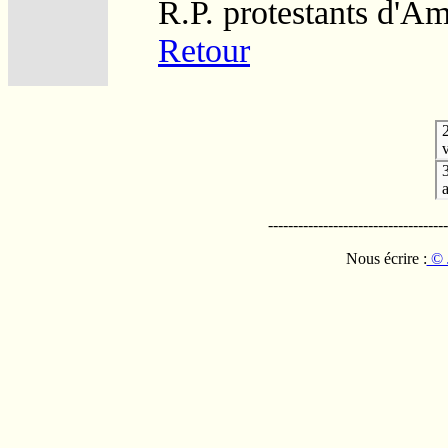
R.P. protestants d'Am
Retour
v
------------------------------------
Nous écrire :
© 