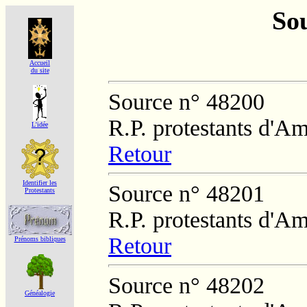
Sou
Accueil
du site
Source n° 48200
R.P. protestants d'Am
L'idée
Retour
Identifier les
Source n° 48201
Protestants
R.P. protestants d'Am
Retour
Prénoms bibliques
Source n° 48202
Généalogie