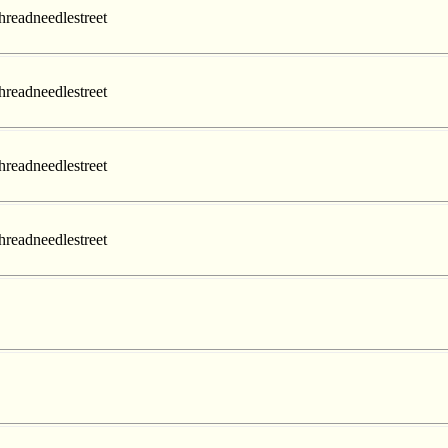
hreadneedlestreet
hreadneedlestreet
hreadneedlestreet
hreadneedlestreet