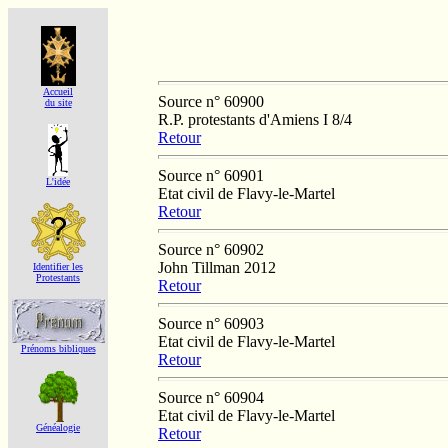
Accueil
Source n° 60900
du site
R.P. protestants d'Amiens I 8/4
Retour
Source n° 60901
L'idée
Etat civil de Flavy-le-Martel
Retour
Source n° 60902
John Tillman 2012
Identifier les
Protestants
Retour
Source n° 60903
Etat civil de Flavy-le-Martel
Prénoms bibliques
Retour
Source n° 60904
Etat civil de Flavy-le-Martel
Généalogie
Retour