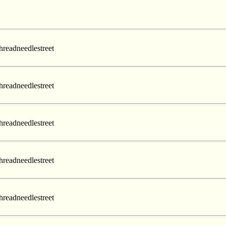
hreadneedlestreet
hreadneedlestreet
hreadneedlestreet
hreadneedlestreet
hreadneedlestreet