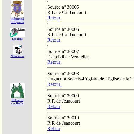
Source n° 30005
R.P. de Caulaincourt
Retour
Réforme á
St Quentin
Source n° 30006
R.P. de Caulaincourt
Les liens
Retour
Source n° 30007
Etat civil de Vendelles
Nous écrire
Retour
Source n° 30008
Huguenot Society-Registre de l'Eglise de la T
Retour
Source n° 30009
R.P. de Jeancourt
Retour au
site Rœlly
Retour
Source n° 30010
R.P. de Jeancourt
Retour