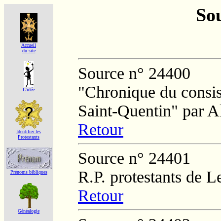
Sou
Accueil
du site
Source n° 24400
"Chronique du consist
L'idée
Saint-Quentin" par A
Retour
Identifier les
Protestants
Source n° 24401
R.P. protestants de L
Prénoms bibliques
Retour
Généalogie