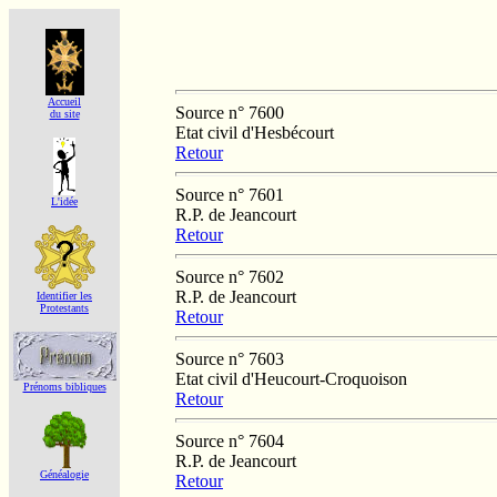
Accueil
Source n° 7600
du site
Etat civil d'Hesbécourt
Retour
Source n° 7601
L'idée
R.P. de Jeancourt
Retour
Source n° 7602
R.P. de Jeancourt
Identifier les
Protestants
Retour
Source n° 7603
Etat civil d'Heucourt-Croquoison
Prénoms bibliques
Retour
Source n° 7604
R.P. de Jeancourt
Généalogie
Retour