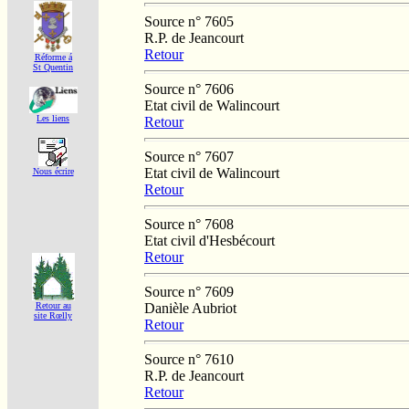
Source n° 7605
R.P. de Jeancourt
Retour
Réforme á
St Quentin
Source n° 7606
Etat civil de Walincourt
Les liens
Retour
Source n° 7607
Etat civil de Walincourt
Nous écrire
Retour
Source n° 7608
Etat civil d'Hesbécourt
Retour
Source n° 7609
Danièle Aubriot
Retour au
site Rœlly
Retour
Source n° 7610
R.P. de Jeancourt
Retour