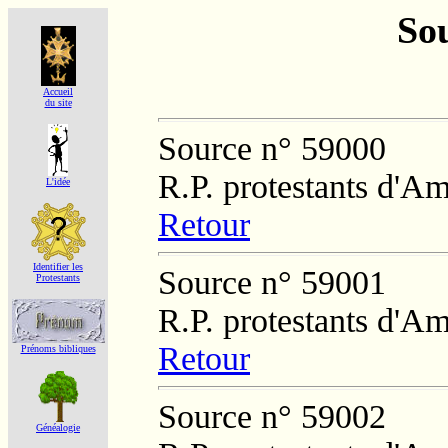
Sou
Accueil
du site
Source n° 59000
R.P. protestants d'Am
L'idée
Retour
Identifier les
Source n° 59001
Protestants
R.P. protestants d'Am
Retour
Prénoms bibliques
Source n° 59002
Généalogie