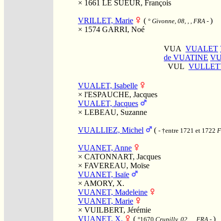
× 1661
LE SUEUR, François
VRILLET, Marie
(
)
°
Givonne, 08, , , FRA
-
× 1574
GARRI, Noé
VUA
VUALET
de VUATINE
VU
VUL
VULLET
VUALET, Isabelle
×
l'ESPAUCHE, Jacques
VUALET, Jacques
×
LEBEAU, Suzanne
VUALLIEZ, Michel
(
- †entre 1721 et 1722
F
VUANET, Anne
×
CATONNART, Jacques
×
FAVEREAU, Moïse
VUANET, Isaïe
×
AMORY, X.
VUANET, Madeleine
VUANET, Marie
×
VUILBERT, Jérémie
VUANET, X.
(
)
°1670
Crupilly, 02, , , FRA
-