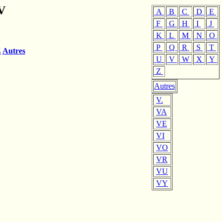
V
A
B
C
D
E
F
G
H
I
J
K
L
M
N
O
P
Q
R
S
T
Z
Autres
U
V
W
X
Y
Z
Autres
V.
VA
VE
VI
VO
VR
VU
VY