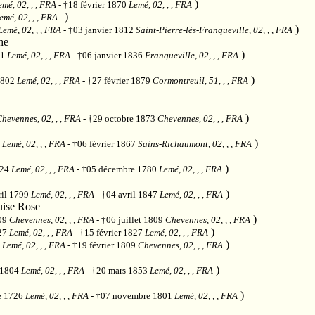
)
emé, 02, , , FRA
- †18 février 1870
Lemé, 02, , , FRA
)
emé, 02, , , FRA
-
)
Lemé, 02, , , FRA
- †03 janvier 1812
Saint-Pierre-lès-Franqueville, 02, , , FRA
he
)
71
Lemé, 02, , , FRA
- †06 janvier 1836
Franqueville, 02, , , FRA
)
1802
Lemé, 02, , , FRA
- †27 février 1879
Cormontreuil, 51, , , FRA
)
hevennes, 02, , , FRA
- †29 octobre 1873
Chevennes, 02, , , FRA
)
1
Lemé, 02, , , FRA
- †06 février 1867
Sains-Richaumont, 02, , , FRA
)
724
Lemé, 02, , , FRA
- †05 décembre 1780
Lemé, 02, , , FRA
)
ril 1799
Lemé, 02, , , FRA
- †04 avril 1847
Lemé, 02, , , FRA
ise Rose
)
809
Chevennes, 02, , , FRA
- †06 juillet 1809
Chevennes, 02, , , FRA
)
827
Lemé, 02, , , FRA
- †15 février 1827
Lemé, 02, , , FRA
)
3
Lemé, 02, , , FRA
- †19 février 1809
Chevennes, 02, , , FRA
)
 1804
Lemé, 02, , , FRA
- †20 mars 1853
Lemé, 02, , , FRA
)
e 1726
Lemé, 02, , , FRA
- †07 novembre 1801
Lemé, 02, , , FRA