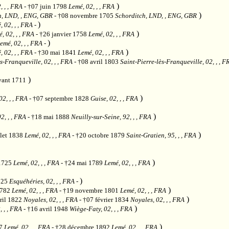
)
, , , FRA
- †07 juin 1798
Lemé, 02, , , FRA
)
, LND, , ENG, GBR
- †08 novembre 1705
Schorditch, LND, , ENG, GBR
)
, 02, , , FRA
-
)
, 02, , , FRA
- †26 janvier 1758
Lemé, 02, , , FRA
)
emé, 02, , , FRA
-
)
, 02, , , FRA
- †30 mai 1841
Lemé, 02, , , FRA
s-Franqueville, 02, , , FRA
- †08 avril 1803
Saint-Pierre-lès-Franqueville, 02, , , F
)
vant 1711
)
02, , , FRA
- †07 septembre 1828
Guise, 02, , , FRA
)
2, , , FRA
- †18 mai 1888
Neuilly-sur-Seine, 92, , , FRA
)
llet 1838
Lemé, 02, , , FRA
- †20 octobre 1879
Saint-Gratien, 95, , , FRA
)
 1725
Lemé, 02, , , FRA
- †24 mai 1789
Lemé, 02, , , FRA
)
1825
Esquéhéries, 02, , , FRA
-
)
1782
Lemé, 02, , , FRA
- †19 novembre 1801
Lemé, 02, , , FRA
)
ril 1822
Noyales, 02, , , FRA
- †07 février 1834
Noyales, 02, , , FRA
)
, , , FRA
- †16 avril 1948
Wiège-Faty, 02, , , FRA
)
47
Lemé, 02, , , FRA
- †28 décembre 1892
Lemé, 02, , , FRA