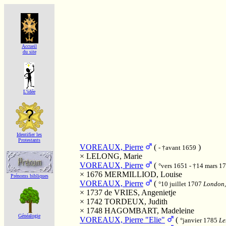
Accueil
du site
L'idée
Identifier les
Protestants
VOREAUX, Pierre
(
)
- †avant 1659
×
LELONG, Marie
VOREAUX, Pierre
(
°vers 1651 - †14 mars 1
× 1676
MERMILLIOD, Louise
Prénoms bibliques
VOREAUX, Pierre
(
°10 juillet 1707
London,
× 1737
de VRIES, Angenietje
× 1742
TORDEUX, Judith
× 1748
HAGOMBART, Madeleine
Généalogie
VOREAUX, Pierre "Elie"
(
°janvier 1785
Le