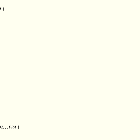
)
A
)
2, , , FRA