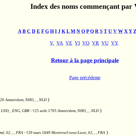
Index des noms commençant par 
A
B
C
D
E
F
G
H
I
J
K
L
M
N
O
P
Q
R
S
T
U
V
W
X
Y
V.
VA
VE
VI
VO
VR
VU
VY
Retour à la page principale
Page précédente
)
720
Amsterdam, NHO, , , NLD
)
 LND, , ENG, GBR
- †25 août 1795
Amsterdam, NHO, , , NLD
)
mé, 02, , , FRA
- †29 mars 1849
Montreuil-sous-Laon, 02, , , FRA