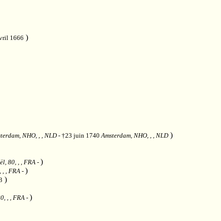
)
vril 1666
)
terdam, NHO, , , NLD
- †23 juin 1740
Amsterdam, NHO, , , NLD
)
l, 80, , , FRA
-
)
 , , FRA
-
)
3
)
0, , , FRA
-