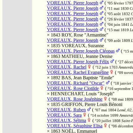
VOREAUX, Pierre Joseph
(
°05 février 179
VOREAUX, Pierre Joseph
(
°11 mai 1830
Co
VOREAUX, Pierre Joseph
(
°05 août 1832
C
VOREAUX, Pierre Joseph
(
°26 février 183
VOREAUX, Pierre Joseph
(
°04 juin 1841
L
VOREAUX, Pierre Joseph
(
°15 mai 1819
Le
× 1843
ROY, Rose "Armantine"
VOREAUX, Pierre Joseph
(
°09 août 1809
L
× 1835
VOREAUX, Suzanne
VOREAUX, Pierre Joseph Cléopas
(
°15 m
× 1863
MATHIEU, Jeanne Denise
VOREAUX, Pierre Joseph Félix
(
°27 déce
VOREAUX, Rachel
(
°12 juin 1703
Amsterda
VOREAUX, Rachel Evangéline
(
°09 nove
× 1892
BAS, Jean Baptiste "Emile"
VOREAUX, Richard "Oscar"
(
°18 janvier
VOREAUX, Rose Clotilde
(
°16 septembre
×
HENNECHART, Louis "Joseph"
VOREAUX, Rose Joséphine
(
°08 mai 180
× 1835
GRIFFON, Pierre Louis Bénoni
VOREAUX, Ruben
(
°07 mai 1804
Lemé, 02, 
VOREAUX, Sara
(
°14 octobre 1699
Amsterd
VOREAUX, Sélima
(
°20 juillet 1808
Saint-P
VOREAUX, Séraphine Elisa
(
°06 décembr
× 1863
NOËL, Emmanuel