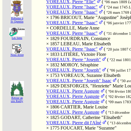
VOREAUX, Pierre "Elie"
(
°06 mars 1809
L
VOREAUX, Pierre "Isaac"
(
°24 mai 1745
L
VOREAUX, Pierre "Isaac"
(
°26 mars 1769
× 1796
BRICOUT, Marie "Augustine" Josèp
Réforme á
St Quentin
VOREAUX, Pierre "Isaac"
(
°06 janvier 17
×
CORDELLE, Marie Anne
VOREAUX, Pierre "Isaac"
(
°31 décembre 
× 1829
FOURDRAIN, Constance
Les liens
× 1857
LEBEAU, Marie Elisabeth
VOREAUX, Pierre "Isaac"
(
°20 juin 1807
C
× 1833
LITIÈRE, Victoire Flore
Nous écrire
VOREAUX, Pierre "Joseph"
(
°22 mai 180
× 1832
MOROY, Séraphine
VOREAUX, Pierre "Joseph"
(
°06 juillet 1
× 1753
VOREAUX, Suzanne Elisabeth
VOREAUX, Pierre "Joseph" Isaac
(
°30 av
× 1829
DESFORGES, "Henriette" Marie Lou
VOREAUX, Pierre Auguste
(
°04 février 1
VOREAUX, Pierre Auguste
(
°02 février 1
Retour au
VOREAUX, Pierre Auguste
(
site Rœlly
°09 mars 178
× 1806
CARTIER, Marie Louise
VOREAUX, Pierre Auguste
(
°13 décembre
× 1825
GODART, Catherine "Elisabeth"
VOREAUX, Pierre dit l'Aîné
(
°13 décembr
× 1775
FOUCART, Marie "Suzanne"