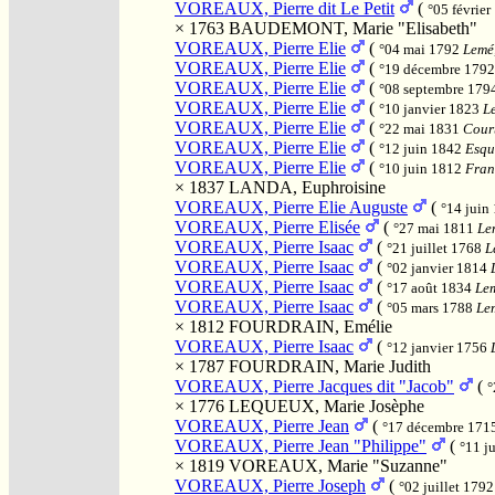
VOREAUX, Pierre dit Le Petit
(
°05 févrie
× 1763
BAUDEMONT, Marie "Elisabeth"
VOREAUX, Pierre Elie
(
°04 mai 1792
Lemé,
VOREAUX, Pierre Elie
(
°19 décembre 179
VOREAUX, Pierre Elie
(
°08 septembre 179
VOREAUX, Pierre Elie
(
°10 janvier 1823
Le
VOREAUX, Pierre Elie
(
°22 mai 1831
Court
VOREAUX, Pierre Elie
(
°12 juin 1842
Esqué
VOREAUX, Pierre Elie
(
°10 juin 1812
Franq
× 1837
LANDA, Euphroisine
VOREAUX, Pierre Elie Auguste
(
°14 juin
VOREAUX, Pierre Elisée
(
°27 mai 1811
Lem
VOREAUX, Pierre Isaac
(
°21 juillet 1768
L
VOREAUX, Pierre Isaac
(
°02 janvier 1814
VOREAUX, Pierre Isaac
(
°17 août 1834
Lem
VOREAUX, Pierre Isaac
(
°05 mars 1788
Lem
× 1812
FOURDRAIN, Emélie
VOREAUX, Pierre Isaac
(
°12 janvier 1756
× 1787
FOURDRAIN, Marie Judith
VOREAUX, Pierre Jacques dit "Jacob"
(
°
× 1776
LEQUEUX, Marie Josèphe
VOREAUX, Pierre Jean
(
°17 décembre 171
VOREAUX, Pierre Jean "Philippe"
(
°11 j
× 1819
VOREAUX, Marie "Suzanne"
VOREAUX, Pierre Joseph
(
°02 juillet 179