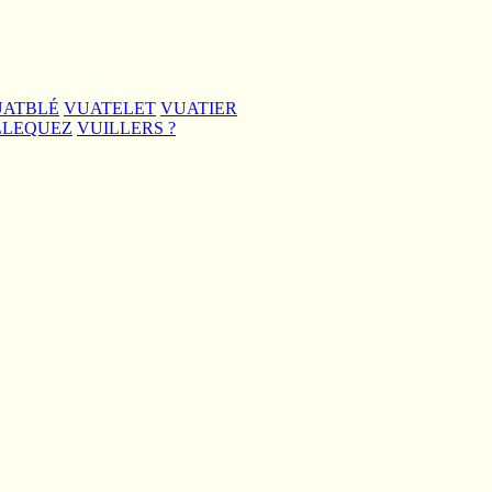
UATBLÉ
VUATELET
VUATIER
LLEQUEZ
VUILLERS ?