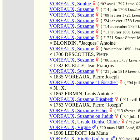
VOREAUX, Sophie
(
°02 avril 1797
Lemé, 02
VOREAUX, Suzanne
(
°14 juin 1703
London
VOREAUX, Suzanne
(
°09 février 1721
Lemé
VOREAUX, Suzanne
(
°24 janvier 1758
Lemé
VOREAUX, Suzanne
(
°14 novembre 1784
L
VOREAUX, Suzanne
(
°11 février 1801
Lemé
VOREAUX, Suzanne
(
°1771
Saint-Pierre-lè
×
BLONDIN, "Jacques" Antoine
VOREAUX, Suzanne
(
°novembre 1690 - †a
× 1706
DESCOTTES, Pierre
VOREAUX, Suzanne
(
°06 mars 1757
Lemé, 
× 1782
RUELLE, Jean François
VOREAUX, Suzanne
(
°21 juin 1819
Lemé, 0
× 1835
VOREAUX, Pierre Joseph
VOREAUX, Suzanne "Léocadie"
(
°04 jui
×
N., X.
× 1862
FIRMIN, Louis Antoine
VOREAUX, Suzanne Elisabeth
(
°01 avril
× 1753
VOREAUX, Pierre "Joseph"
VOREAUX, Suzanne Esther
(
°13 février 
VOREAUX, Suzanne ou Judith
(
°04 juin 
VOREAUX, Ursule Denise Cilinie
(
°12 av
VOREAUX, Virgile
(
°20 mars 1885
Lemé, 02
× 1909
LEDROIT, Ida Maria
VOREAUX, Virgile Grégoire
(
°09 mai 18