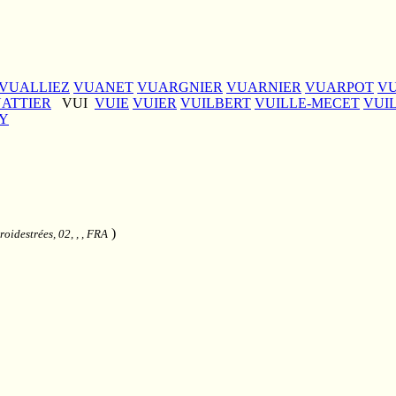
VUALLIEZ
VUANET
VUARGNIER
VUARNIER
VUARPOT
V
ATTIER
VUI
VUIE
VUIER
VUILBERT
VUILLE-MECET
VUI
Y
)
roidestrées, 02, , , FRA