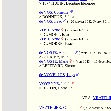
× 1874
HULIN, Léontine Eléonore
de VOS, Corneille
×
BONNEUX, Selma
de VOS, Isaac
(
°20 janvier 1682
Oneux, 80, , 
VOST, Anne
(
)
- †après 1673
×
DUMONT, Isaac
VOST, Anne
(
)
- †après 1686
×
DUMORRE, Isaac
de VOSTE, Abraham
(
°vers 1602 - †07 août
×
de LIGNY, Marie
de VOSTE, Marie
(
°vers 1643 - †19 décembr
×
LEFEBVRE, Simon
de VOYELLES, Loys
VOYENNE, Judith
×
BATON, Corneille
VRA
VRATELI
VRATELIER, Catherine
(
°
Canterbury, KEN