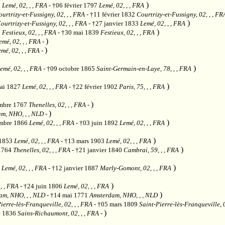
)
7
Lemé, 02, , , FRA
- †06 février 1797
Lemé, 02, , , FRA
urtrizy-et-Fussigny, 02, , , FRA
- †11 février 1832
Courtrizy-et-Fussigny, 02, , , FR
)
ourtrizy-et-Fussigny, 02, , , FRA
- †27 janvier 1833
Lemé, 02, , , FRA
)
7
Festieux, 02, , , FRA
- †30 mai 1839
Festieux, 02, , , FRA
)
emé, 02, , , FRA
-
)
mé, 02, , , FRA
-
)
emé, 02, , , FRA
- †09 octobre 1865
Saint-Germain-en-Laye, 78, , , FRA
)
ai 1827
Lemé, 02, , , FRA
- †22 février 1902
Paris, 75, , , FRA
)
mbre 1767
Thenelles, 02, , , FRA
-
)
m, NHO, , , NLD
-
)
mbre 1866
Lemé, 02, , , FRA
- †03 juin 1892
Lemé, 02, , , FRA
)
 1853
Lemé, 02, , , FRA
- †13 mars 1903
Lemé, 02, , , FRA
)
 1764
Thenelles, 02, , , FRA
- †21 janvier 1840
Cambrai, 59, , , FRA
)
9
Lemé, 02, , , FRA
- †12 janvier 1887
Marly-Gomont, 02, , , FRA
)
, , FRA
- †24 juin 1806
Lemé, 02, , , FRA
)
am, NHO, , , NLD
- †14 mai 1771
Amsterdam, NHO, , , NLD
ierre-lès-Franqueville, 02, , , FRA
- †05 mars 1809
Saint-Pierre-lès-Franqueville, 0
)
e 1836
Sains-Richaumont, 02, , , FRA
-