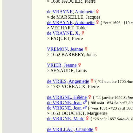
× 1686
FAQUIER, Pierre
de VRAYNE, Antoinette
×
de MARSEILLE, Jacques
de VRAYNE, Antoinette
(
°vers 1606 - †10 a
×
VECHART, Tobie
de VRAYNE, X.
×
FAQUET, Pierre
VREMON, Jeanne
× 1652
BARBERY, Jonas
VRIER, Jeanne
×
SENAUDE, Louis
de VRIES, Angenietje
(
°02 octobre 1705
Ams
× 1737
VOREAUX, Pierre
de VRIGNE, Hélène
(
°11 janvier 1656
Salouë
de VRIGNE, Jean
(
°06 août 1654
Salouël, 80,
de VRIGNE, Jean
(
°vers 1631 - †23 avril 166
× 1653
DOUCHET, Marguerite
de VRIGNE, Marie
(
°26 août 1657
Salouël, 8
de VRILLAC, Charlotte