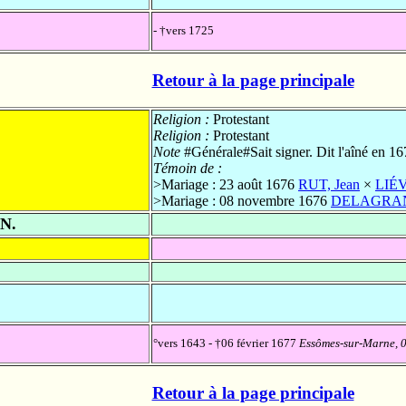
- †vers 1725
Retour à la page principale
Religion :
Protestant
Religion :
Protestant
Note
#Générale#Sait signer. Dit l'aîné en 16
Témoin de :
>Mariage : 23 août 1676
RUT, Jean
×
LIÉV
>Mariage : 08 novembre 1676
DELAGRANG
N.
°vers 1643 - †06 février 1677
Essômes-sur-Marne, 02
Retour à la page principale