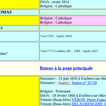
Décès :
avant 1814
Religion :
Catholique
HOMAS
Religion :
Catholique
Religion :
Catholique
AS
°vers 1761 - †après 1816
°vers 1772
Combles, 80, , , FRA
- †après 1821
ther"
Retour à la page principale
Naissance :
23 juin 1830
à Essômes-sur-Mar
Naissance :
Source :
Source n° 31718
Religion :
Protestant
Décès :
18 février 1860
à Essômes-sur-Marn
Témoin (Beau-frère)
VÉRON, Pierre Franço
Témoin (Beau-frère)
DELAURENCERY, Jac