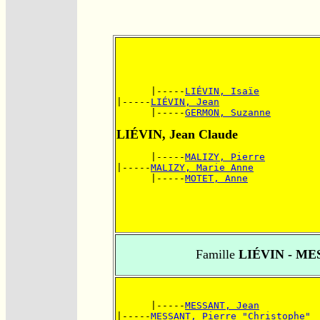
      |-----
LIÉVIN, Isaïe
|-----
LIÉVIN, Jean
      |-----
GERMON, Suzanne
LIÉVIN, Jean Claude
      |-----
MALIZY, Pierre
|-----
MALIZY, Marie Anne
      |-----
MOTET, Anne
Famille
LIÉVIN - ME
      |-----
MESSANT, Jean
|-----
MESSANT, Pierre "Christophe"