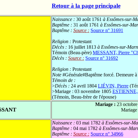
Retour à la page principale
Naissance :
30 août 1761
à Essômes-sur-Mar
Baptême :
31 août 1761
à Essômes-sur-Marn
Baptême :
Source :
Source n° 31691
Religion :
Protestant
Décès :
16 juillet 1813
à Essômes-sur-Marne
Témoin (Beau-père)
MESSANT, Pierre "Ch
Décès :
Source :
Source n° 31692
Religion :
Protestant
Note
#Générale#Baptême forcé. Demeure à
Témoin de :
>
Décès :
24 avril 1804
LIÉVIN, Pierre
(Tém
>
Mariage : 03 novembre 1805
ESTIENNE, P
(Témoin, Beau-frère de l'épouse)
Mariage :
23 octobre
SSANT
Mariage
Naissance :
03 mai 1782
à Essômes-sur-Mar
Baptême :
04 mai 1782
à Essômes-sur-Marn
Baptême :
Source :
Source n° 34966