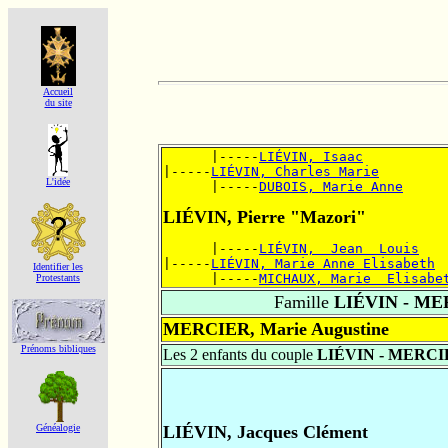
Accueil
du site
      |-----
LIÉVIN, Isaac
|-----
LIÉVIN, Charles Marie
L'idée
      |-----
DUBOIS, Marie Anne
LIÉVIN, Pierre "Mazori"
      |-----
LIÉVIN,  Jean  Louis
|-----
LIÉVIN, Marie Anne Elisabeth
Identifier les
      |-----
MICHAUX, Marie  Elisabe
Protestants
Famille
LIÉVIN - ME
MERCIER, Marie Augustine
Prénoms bibliques
Les 2 enfants du couple
LIÉVIN - MERC
Généalogie
LIÉVIN, Jacques Clément