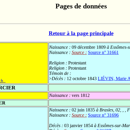
Pages de données
Retour à la page principale
Naissance :
09 décembre 1809
à Essômes-su
Naissance :
Source :
Source n° 31661
Religion :
Protestant
Religion :
Protestant
Témoin de :
>
Décès :
12 octobre 1843
LIÉVIN, Marie A
th 
RCIER
Naissance :
vers 1812
IER
Naissance :
02 juin 1835
à Brasles, 02, , ,
Naissance :
Source :
Source n° 31696
Décès :
03 janvier 1854
à Essômes-sur-Marn