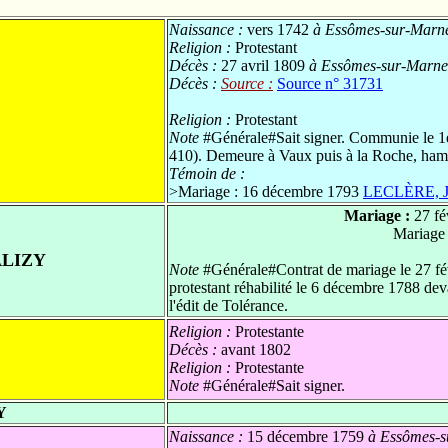
Naissance :
vers 1742
à Essômes-sur-Marne,
Religion :
Protestant
Décès :
27 avril 1809
à Essômes-sur-Marne,
Décès :
Source :
Source n° 31731
Religion :
Protestant
Note
#Générale#Sait signer. Communie le 1
410). Demeure à Vaux puis à la Roche, ham
Témoin de :
>
Mariage : 16 décembre 1793
LECLÈRE, J
Mariage :
27 fé
Mariage
ALIZY
Note
#Générale#Contrat de mariage le 27 fév
protestant réhabilité le 6 décembre 1788 dev
l'édit de Tolérance.
Religion :
Protestante
Décès :
avant 1802
Religion :
Protestante
Note
#Générale#Sait signer.
Y
Naissance :
15 décembre 1759
à Essômes-su