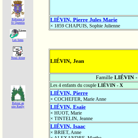
LIÉVIN, Pierre Jules Marie
Réforme á
St Quentin
× 1859
CHAPUIS, Sophie Julienne
Les liens
Nous écrire
LIÉVIN, Jean
Famille
LIÉVIN -
Les 4 enfants du couple
LIÉVIN - X
LIÉVIN, Pierre
×
COCHEFER, Marie Anne
Retour au
LIÉVIN, Esaïe
site Rœlly
×
HUOT, Marie
×
TINTELIN, Jeanne
LIÉVIN, Isaac
×
BRIET, Anne
×
ALEXANDRE, Marthe