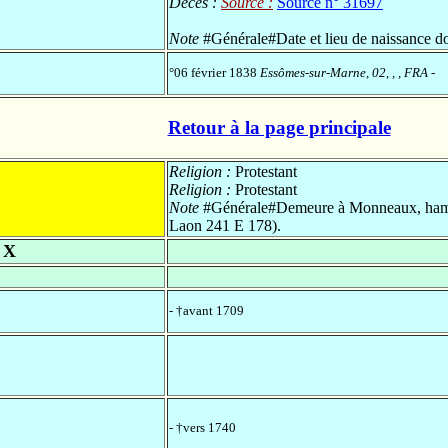
Décès :
Source :
Source n° 31697
Note
#Générale#Date et lieu de naissance do
°06 février 1838
Essômes-sur-Marne, 02, , , FRA
-
Retour à la page principale
Religion :
Protestant
Religion :
Protestant
Note
#Générale#Demeure à Monneaux, hamea
Laon 241 E 178).
 X
- †avant 1709
- †vers 1740