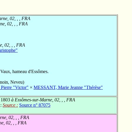
ne, 02, , , FRA
e, 02, , , FRA
, 02, , , FRA
ristophe"
 Vaux, hameau d'Essômes.
oin, Neveu)
ierre "Victor"
×
MESSANT, Marie Jeanne "Thérèse"
 1803
à Essômes-sur-Marne, 02, , , FRA
 :
Source :
Source n° 87075
ne, 02, , , FRA
e, 02, , , FRA