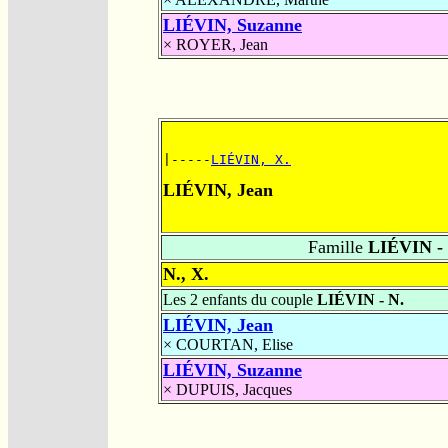
LIÉVIN, Suzanne
×
ROYER, Jean
|-----
LIÉVIN, X.
LIÉVIN, Jean
Famille
LIÉVIN - 
N., X.
Les 2 enfants du couple
LIÉVIN - N.
LIÉVIN, Jean
×
COURTAN, Elise
LIÉVIN, Suzanne
×
DUPUIS, Jacques