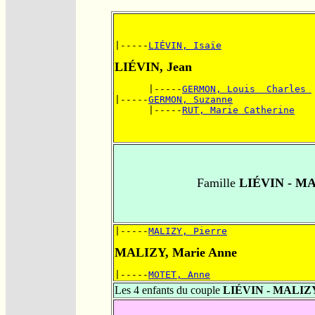
|-----
LIÉVIN, Isaïe
LIÉVIN, Jean
      |-----
GERMON, Louis  Charles 
|-----
GERMON, Suzanne
      |-----
RUT, Marie Catherine
Famille
LIÉVIN - M
|-----
MALIZY, Pierre
MALIZY, Marie Anne
|-----
MOTET, Anne
Les 4 enfants du couple
LIÉVIN - MALIZ