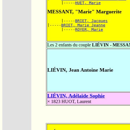
      |-----
HUET, Marie
MESSANT, "Marie" Marguerite
      |-----
BRIET, Jacques
|-----
BRIET, Marie Jeanne
      |-----
ROYER, Marie
Les 2 enfants du couple
LIÉVIN - MESS
LIÉVIN, Jean Antoine Marie
LIÉVIN, Adélaïde Sophie
× 1823
HUOT, Laurent