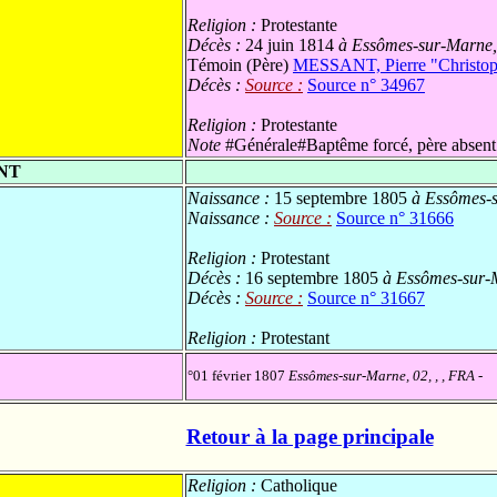
Religion :
Protestante
Décès :
24 juin 1814
à Essômes-sur-Marne, 
Témoin (Père)
MESSANT, Pierre "Christo
Décès :
Source :
Source n° 34967
Religion :
Protestante
Note
#Générale#Baptême forcé, père absent
ANT
Naissance :
15 septembre 1805
à Essômes-s
Naissance :
Source :
Source n° 31666
Religion :
Protestant
Décès :
16 septembre 1805
à Essômes-sur-M
Décès :
Source :
Source n° 31667
Religion :
Protestant
°01 février 1807
Essômes-sur-Marne, 02, , , FRA
-
Retour à la page principale
Religion :
Catholique