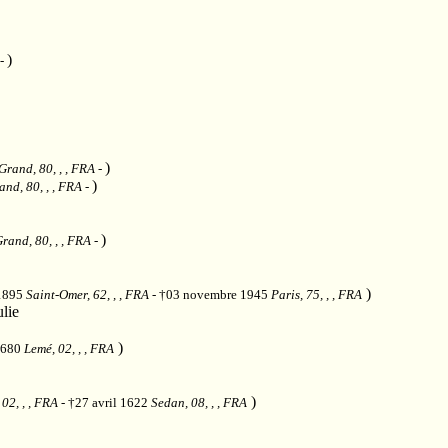
)
-
)
Grand, 80, , , FRA
-
)
nd, 80, , , FRA
-
)
rand, 80, , , FRA
-
)
 1895
Saint-Omer, 62, , , FRA
- †03 novembre 1945
Paris, 75, , , FRA
lie
)
 1680
Lemé, 02, , , FRA
)
02, , , FRA
- †27 avril 1622
Sedan, 08, , , FRA