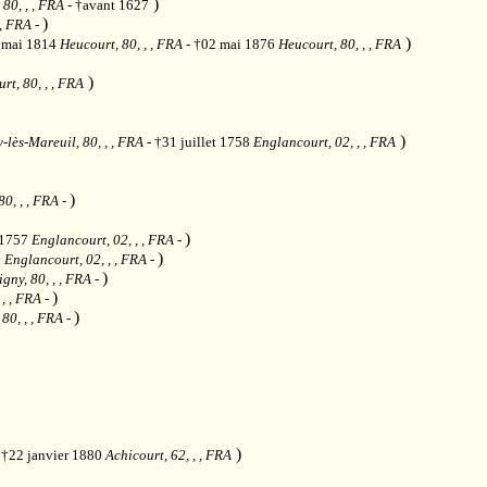
)
 80, , , FRA
- †avant 1627
)
 , FRA
-
)
 mai 1814
Heucourt, 80, , , FRA
- †02 mai 1876
Heucourt, 80, , , FRA
)
rt, 80, , , FRA
)
-lès-Mareuil, 80, , , FRA
- †31 juillet 1758
Englancourt, 02, , , FRA
)
80, , , FRA
-
)
 1757
Englancourt, 02, , , FRA
-
)
3
Englancourt, 02, , , FRA
-
)
gny, 80, , , FRA
-
)
 , , FRA
-
)
80, , , FRA
-
)
- †22 janvier 1880
Achicourt, 62, , , FRA