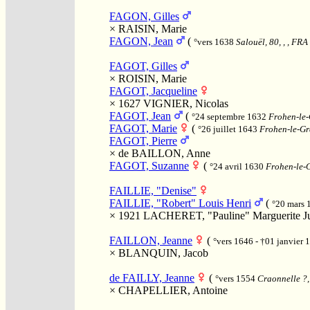
FAGON, Gilles
×
RAISIN, Marie
FAGON, Jean
(
°vers 1638
Salouël, 80, , , FRA
FAGOT, Gilles
×
ROISIN, Marie
FAGOT, Jacqueline
× 1627
VIGNIER, Nicolas
FAGOT, Jean
(
°24 septembre 1632
Frohen-le-
FAGOT, Marie
(
°26 juillet 1643
Frohen-le-Gra
FAGOT, Pierre
×
de BAILLON, Anne
FAGOT, Suzanne
(
°24 avril 1630
Frohen-le-G
FAILLIE, "Denise"
FAILLIE, "Robert" Louis Henri
(
°20 mars
× 1921
LACHERET, "Pauline" Marguerite Ju
FAILLON, Jeanne
(
°vers 1646 - †01 janvier
×
BLANQUIN, Jacob
de FAILLY, Jeanne
(
°vers 1554
Craonnelle ?, 
×
CHAPELLIER, Antoine