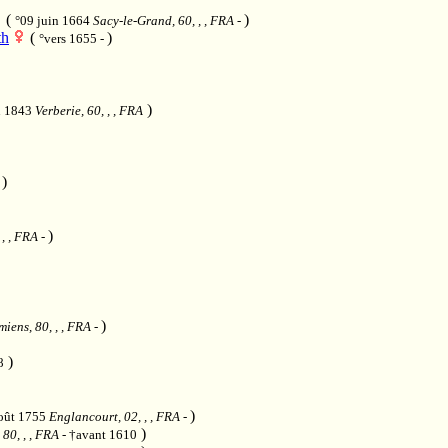
(
)
°09 juin 1664
Sacy-le-Grand, 60, , , FRA
-
th
(
)
°vers 1655 -
)
in 1843
Verberie, 60, , , FRA
)
-
)
 , , FRA
-
)
miens, 80, , , FRA
-
)
8
)
oût 1755
Englancourt, 02, , , FRA
-
)
 80, , , FRA
- †avant 1610