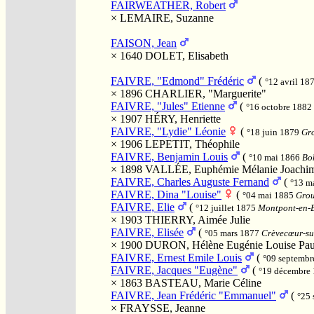
FAIRWEATHER, Robert
×
LEMAIRE, Suzanne
FAISON, Jean
× 1640
DOLET, Elisabeth
FAIVRE, "Edmond" Frédéric
(
°12 avril 18
× 1896
CHARLIER, "Marguerite"
FAIVRE, "Jules" Etienne
(
°16 octobre 1882
× 1907
HÉRY, Henriette
FAIVRE, "Lydie" Léonie
(
°18 juin 1879
Gro
× 1906
LEPETIT, Théophile
FAIVRE, Benjamin Louis
(
°10 mai 1866
Boh
× 1898
VALLÉE, Euphémie Mélanie Joachi
FAIVRE, Charles Auguste Fernand
(
°13 m
FAIVRE, Dina "Louise"
(
°04 mai 1885
Grou
FAIVRE, Elie
(
°12 juillet 1875
Montpont-en-Br
× 1903
THIERRY, Aimée Julie
FAIVRE, Elisée
(
°05 mars 1877
Crèvecœur-sur
× 1900
DURON, Hélène Eugénie Louise Pau
FAIVRE, Ernest Emile Louis
(
°09 septemb
FAIVRE, Jacques "Eugène"
(
°19 décembre
× 1863
BASTEAU, Marie Céline
FAIVRE, Jean Frédéric "Emmanuel"
(
°25
×
FRAYSSE, Jeanne