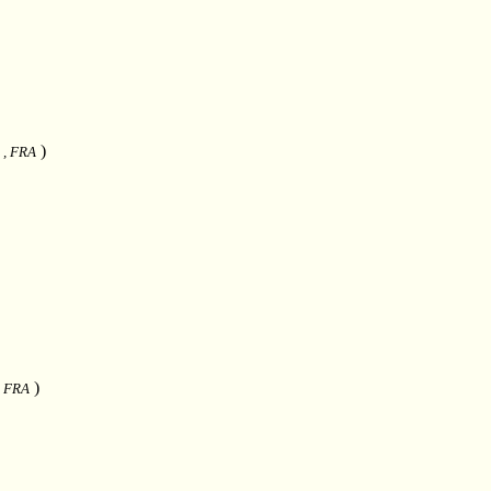
)
, , FRA
)
 , FRA