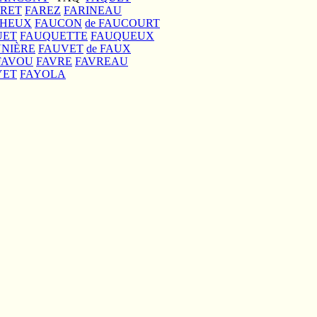
ARET
FAREZ
FARINEAU
CHEUX
FAUCON
de FAUCOURT
UET
FAUQUETTE
FAUQUEUX
NIÈRE
FAUVET
de FAUX
FAVOU
FAVRE
FAVREAU
YET
FAYOLA