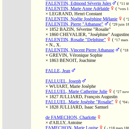
FALENTIN, Edmond Séverin Jules
(
°11 f
FALENTIN, Marie Anne Adélaïde
(
°vers 
×
LEGRAND, Henri Constant
FALENTIN, Noélie Joséphine Mélanie
(
°
FALENTIN, Pierre "Athanase"
(
°29 juin 
× 1852
BAZIN, Séverine "Rosalie"
× 1860
CHEVALIER, "Joséphine" Augustin
FALENTIN, Rosalie "Delphine"
(
°17 mars
×
N., X.
FALENTIN, Vincent Pierre Athanase
(
°18
×
GREVIN, Véronique Sophie
× 1863
BENOIT, Joachime
FALLE, Jean
FALLUEL, Joseph
×
WUIART, Marie Josèphe
FALLUEL, Marie Catherine Julie
(
°27 no
× 1827
JULLIARD, François Augustin
FALLUEL, Marie Josèphe "Rosalie"
(
°04
× 1828
JULLIARD, Isaac Samuel
de FAMECHON, Charlotte
×
d'AILLY, Antoine
FAMECHON, Marie Louise
(
- †18 mars 1