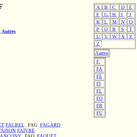
F
A
B
C
D
E
F
G
H
I
J
K
L
M
N
O
P
Q
R
S
T
Z
Autres
U
V
W
X
Y
Z
Autres
F.
FA
FE
FI
FL
FO
FR
FU
ET
FACREL
FAG
FAGARD
FAISON
FAIVRE
FANCONY
FAQ
FAQUET