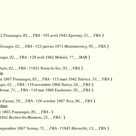
)
72
Pouzauges, 85, , , FRA
- †05 avril 1945
Epernay, 51, , , FRA
)
Grougis, 02, , , FRA
- †23 janvier 1971
Montmorency, 95, , , FRA
)
ugis, 02, , , FRA
- †29 avril 1962
Meknès, ??, , , MAR
)
ain, 02, , , FRA
- †1931
Noisy-le-Sec, 93, , , FRA
me
)
ai 1867
Pouzauges, 85, , , FRA
- †15 mars 1942
Talence, 33, , , FRA
)
gis, 02, , , FRA
- †19 novembre 1968
Nancy, 54, , , FRA
)
esse, 71, , , FRA
- †19 mai 1960
Eaubonne, 95, , , FRA
)
-Escaut, 59, , , FRA
- †26 octobre 1967
Nice, 06, , , FRA
line
)
re 1865
Pouzauges, 85, , , FRA
-
)
 1842
Roches-lès-Blamont, 25, , , FRA
-
)
 septembre 1867
Sornay, 71, , , FRA
- †1945
Marseille, 13, , , FRA