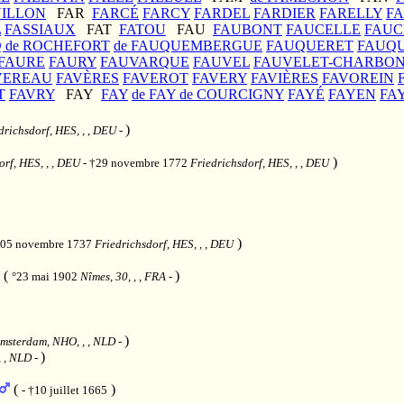
ILLON
FAR
FARCÉ
FARCY
FARDEL
FARDIER
FARELLY
F
L
FASSIAUX
FAT
FATOU
FAU
FAUBONT
FAUCELLE
FAU
Q de ROCHEFORT
de FAUQUEMBERGUE
FAUQUERET
FAUQ
FAURE
FAURY
FAUVARQUE
FAUVEL
FAUVELET-CHARBON
VEREAU
FAVÈRES
FAVEROT
FAVERY
FAVIÈRES
FAVOREIN
T
FAVRY
FAY
FAY
de FAY de COURCIGNY
FAYÉ
FAYEN
FA
)
drichsdorf, HES, , , DEU
-
)
orf, HES, , , DEU
- †29 novembre 1772
Friedrichsdorf, HES, , , DEU
)
†05 novembre 1737
Friedrichsdorf, HES, , , DEU
(
)
°23 mai 1902
Nîmes, 30, , , FRA
-
)
msterdam, NHO, , , NLD
-
)
, , NLD
-
(
)
- †10 juillet 1665