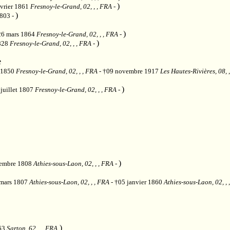
)
évrier 1861
Fresnoy-le-Grand, 02, , , FRA
-
)
1803 -
)
26 mars 1864
Fresnoy-le-Grand, 02, , , FRA
-
)
1828
Fresnoy-le-Grand, 02, , , FRA
-
e
 1850
Fresnoy-le-Grand, 02, , , FRA
- †09 novembre 1917
Les Hautes-Rivières, 08, 
)
 juillet 1807
Fresnoy-le-Grand, 02, , , FRA
-
)
vembre 1808
Athies-sous-Laon, 02, , , FRA
-
 mars 1807
Athies-sous-Laon, 02, , , FRA
- †05 janvier 1860
Athies-sous-Laon, 02, ,
)
863
Sarton, 62, , , FRA