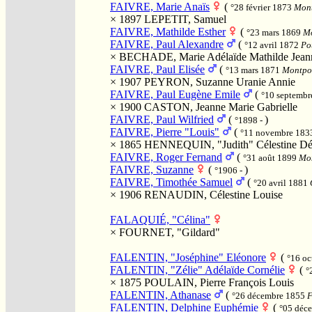
FAIVRE, Marie Anaïs
(
°28 février 1873
Mont
× 1897
LEPETIT, Samuel
FAIVRE, Mathilde Esther
(
°23 mars 1869
Mo
FAIVRE, Paul Alexandre
(
°12 avril 1872
Po
×
BECHADE, Marie Adélaïde Mathilde Jean
FAIVRE, Paul Elisée
(
°13 mars 1871
Montpon
× 1907
PEYRON, Suzanne Uranie Annie
FAIVRE, Paul Eugène Emile
(
°10 septemb
× 1900
CASTON, Jeanne Marie Gabrielle
FAIVRE, Paul Wilfried
(
)
°1898 -
FAIVRE, Pierre "Louis"
(
°11 novembre 18
× 1865
HENNEQUIN, "Judith" Célestine Dé
FAIVRE, Roger Fernand
(
°31 août 1899
Mon
FAIVRE, Suzanne
(
)
°1906 -
FAIVRE, Timothée Samuel
(
°20 avril 1881
× 1906
RENAUDIN, Célestine Louise
FALAQUIÉ, "Célina"
×
FOURNET, "Gildard"
FALENTIN, "Joséphine" Eléonore
(
°16 o
FALENTIN, "Zélie" Adélaïde Cornélie
(
°
× 1875
POULAIN, Pierre François Louis
FALENTIN, Athanase
(
°26 décembre 1855
F
FALENTIN, Delphine Euphémie
(
°05 déc