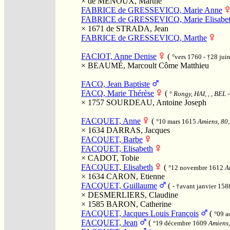
×
de MENOUX, Marthe
FABRICE de GRESSEVICQ, Marie Anne
FABRICE de GRESSEVICQ, Marie Elisabe
× 1671
de STRADA, Jean
FABRICE de GRESSEVICQ, Marthe
FACIOT, Anne Denise
(
°vers 1760 - †28 ju
×
BEAUMÉ, Marcoult Côme Matthieu
FACQ, Jean Baptiste
FACQ, Marie Thérèse
(
°
Rongy, HAI, , , BEL
× 1757
SOURDEAU, Antoine Joseph
FACQUET, Anne
(
°10 mars 1615
Amiens, 80,
× 1634
DARRAS, Jacques
FACQUET, Barbe
FACQUET, Elisabeth
×
CADOT, Tobie
FACQUET, Elisabeth
(
°12 novembre 1612
A
× 1634
CARON, Etienne
FACQUET, Guillaume
(
- †avant janvier 158
×
DESMERLIERS, Claudine
× 1585
BARON, Catherine
FACQUET, Jacques Louis François
(
°09 a
FACQUET, Jean
(
°19 décembre 1609
Amiens,