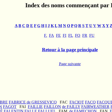
Index des noms commençant par 
A
B
C
D
E
F
G
H
I
J
K
L
M
N
O
P
Q
R
S
T
U
V
W
X
Y
F.
FA
FE
FI
FL
FO
FR
FU
Retour à la page principale
Page suivante
BRE
FABRICE de GRESSEVICQ
FAC
FACIOT
FACQ
FACQU
N
FAGOT
FAI
FAILLIE
FAILLON
de FAILLY
FAIRWEATHER
IÉ
FALENTIN
FALLE
FALLUEL
FAM
de FAMECHON
FAN