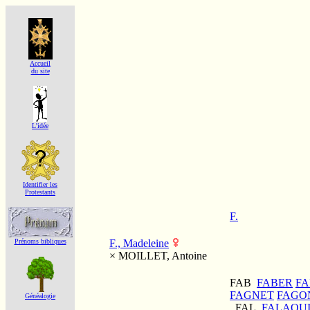
Accueil
du site
L'idée
Identifier les
Protestants
F.
F., Madeleine
Prénoms bibliques
×
MOILLET, Antoine
FAB
FABER
FA
FAGNET
FAGO
Généalogie
FAL
FALAQU