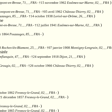
)
pont-en-Bresse, 71, , , FRA
- †15 novembre 1962
Essômes-sur-Marne, 02, , , FRA
)
ntpont-en-Bresse, 71, , , FRA
- †05 avril 1962
Château-Thierry, 02, , , FRA
)
uzauges, 85, , , FRA
- †14 octobre 1938
Loriol-sur-Drôme, 26, , , FRA
ne
)
t-en-Bresse, 71, , , FRA
- †12 juillet 1941
Essômes-sur-Marne, 02, , , FRA
)
re 1864
Pouzauges, 85, , , FRA
-
33
Roches-lès-Blamont, 25, , , FRA
- †07 janvier 1908
Montigny-Lengrain, 02, , , FR
sirée
)
flanquin, 47, , , FRA
- †24 septembre 1918
Dijon, 21, , , FRA
)
Grougis, 02, , , FRA
- †26 octobre 1966
Château-Thierry, 02, , , FRA
)
ctobre 1862
Fresnoy-le-Grand, 02, , , FRA
-
)
21 décembre 1857
Fresnoy-le-Grand, 02, , , FRA
-
)
resnoy-le-Grand, 02, , , FRA
-
)
embre 1865
Fresnoy-le-Grand, 02, , , FRA
-