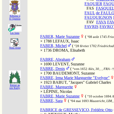
FAQUIER
FAQU
FAS
FASQUE
FAUL
de FAUL
Réforme á
FAUQUIGNON
St Quentin
FAV
FAVA
FA
FAVRIS
FAVRO
Les liens
FABER, Marie Suzanne
(
°08 août 1745
Frie
× 1788
LEFAUX, Isaac
FABER, Michel
(
°28 février 1702
Friedrichsd
Nous écrire
× 1736
DROMA, Elisabeth
FABRE, Abraham
× 1690
LEVENT, Suzanne
FABRE, Denis
(
°vers 1652
Alès, 30, , , FRA
- 
× 1700
BAUDEMONT, Suzanne
FABRE, Irma Marie Marguerite "Evelyne"
× 1923
BABUT, "Jacques" Gabriel Charles
Retour au
FABRE, Marguerite
site Rœlly
×
LÉPINE, Nicolas
FABRE, Marie Suzanne
(
°10 octobre 1694
A
FABRE, Sara
(
°04 mai 1693
Maastricht, LIM, 
FABRICE de GRESSEVICQ, Frédéric Otto