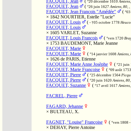
FACQUET, Jean
(
°20 décembre 1610
Amiens,
FACQUET, Jean
(
°26 juin 1627
Amiens, 80, ,
FACQUET, Jean François "Amédée"
(
°03
× 1842
NOURTIER, Estelle "Lucie"
FACQUET, Louis
(
- †05 octobre 1778
Heucou
FACQUET, Louis
× 1605
VARLET, Suzanne
FACQUET, Louis Francois
(
°vers 1720
Bray
× 1753
BAUDEMONT, Marie Jeanne
FACQUET, Marie
FACQUET, Marie
(
°14 janvier 1608
Amiens, 
× 1626
de PARIS, Etienne
FACQUET, Marie Anne Josèphe
(
°21 juin
FACQUET, Marie Françoise
(
°09 août 175
FACQUET, Pierre
(
°25 décembre 1564
Picqui
FACQUET, Pierre
(
°20 juin 1620
Amiens, 80,
FACQUET, Suzanne
(
°17 avril 1617
Amiens, 
FACREL, Pierre
FAGARD, Jehanne
×
BULTEAU, X.
FAGNET, "Louise" Françoise
(
°vers 1808 
×
DEHAY, Pierre Antoine