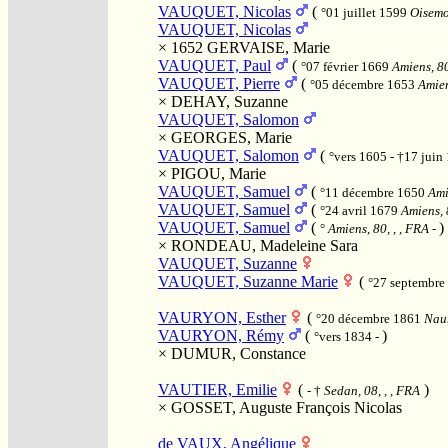
VAUQUET, Nicolas
(
°01 juillet 1599
Oisemon
VAUQUET, Nicolas
× 1652
GERVAISE, Marie
VAUQUET, Paul
(
°07 février 1669
Amiens, 80
VAUQUET, Pierre
(
°05 décembre 1653
Amien
×
DEHAY, Suzanne
VAUQUET, Salomon
×
GEORGES, Marie
VAUQUET, Salomon
(
°vers 1605 - †17 jui
×
PIGOU, Marie
VAUQUET, Samuel
(
°11 décembre 1650
Ami
VAUQUET, Samuel
(
°24 avril 1679
Amiens, 
VAUQUET, Samuel
(
)
°
Amiens, 80, , , FRA
-
×
RONDEAU, Madeleine Sara
VAUQUET, Suzanne
VAUQUET, Suzanne Marie
(
°27 septembr
VAURYON, Esther
(
°20 décembre 1861
Naur
VAURYON, Rémy
(
)
°vers 1834 -
×
DUMUR, Constance
VAUTIER, Emilie
(
)
- †
Sedan, 08, , , FRA
×
GOSSET, Auguste François Nicolas
de VAUX, Angélique