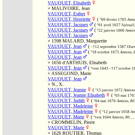
VAUQUET, Elisabeth
×
MALIVOIRE, Jean
VAUQUET, Esther
VAUQUET, Henriette
(
°09 février 1705
Amst
VAUQUET, Jacques
(
°01 avril 1657
Salouël,
VAUQUET, Jacques
(
°22 janvier 1660
Amiens
VAUQUET, Jacques
× 1598
MALARD, Marguerite
VAUQUET, Jean
(
- †12 septembre 1587
Oisem
VAUQUET, Jean
(
°18 octobre 1675
Amiens, 8
VAUQUET, Jean
× 1656
d'ARTHUIS, Elisabeth
VAUQUET, Jean
(
°vers 1643 - †17 octobre 
×
ASSEGOND, Marie
VAUQUET, Jean
×
N., X.
VAUQUET, Jeanne
(
°15 janvier 1672
Amiens,
VAUQUET, Jeanne Elisabeth
(
°03 mai 170
VAUQUET, Judith
(
°04 mai 1676
Amiens, 80,
VAUQUET, Madeleine
VAUQUET, Madeleine
(
°12 janvier 1658
Am
VAUQUET, Marie
(
°vers 1644
Amiens, 80, , 
×
CROMMELIN, Pierre
VAUQUET, Marie
× 1626
ROUTIER, Thomas