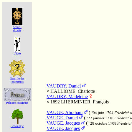
Accueil
du site
L'idée
Identifier les
Protestants
VAUDRY, Daniel
×
HALLIOME, Charlotte
VAUDRY, Madeleine
× 1692
LHERMINIER, François
Prénoms bibliques
VAUGE, Abraham
(
°04 juin 1704
Friedrichs
VAUGE, Daniel
(
°22 janvier 1710
Friedrichs
VAUGE, Jacques
(
°28 octobre 1708
Friedrich
Généalogie
VAUGE, Jacques