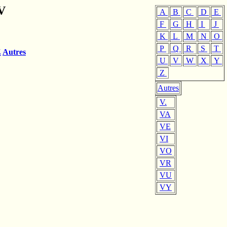
V
A
B
C
D
E
F
G
H
I
J
K
L
M
N
O
P
Q
R
S
T
Z
Autres
U
V
W
X
Y
Z
Autres
V.
VA
VE
VI
VO
VR
VU
VY