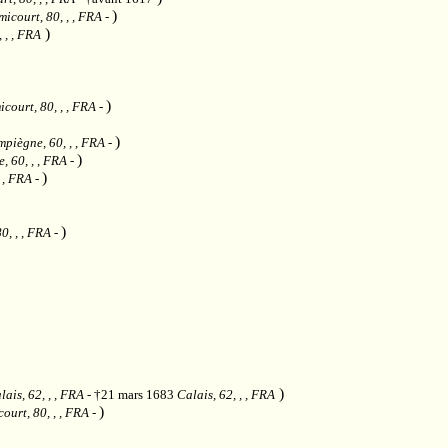
)
icourt, 80, , , FRA
-
)
 , , FRA
)
court, 80, , , FRA
-
)
piègne, 60, , , FRA
-
)
 60, , , FRA
-
)
, , FRA
-
)
0, , , FRA
-
)
lais, 62, , , FRA
- †21 mars 1683
Calais, 62, , , FRA
)
ourt, 80, , , FRA
-