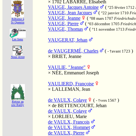
× 1702
LABARRE, Elisabeth
VAUGE, Jacques Antoine
(
°25 février 1712
VAUGE, Jean Jacques
(
°22 janvier 1710
Fri
VAUGE, Jeanne
(
°08 mars 1707
Friedrichsdor
Réforme á
St Quentin
VAUGE, Pierre
(
°03 décembre 1705
Friedrich
VAUGE, Thomas
(
°11 novembre 1713
Friedr
VAUGERAT, Jehan
Les liens
de VAUGERMÉ, Charles
(
)
- †avant 1723
×
BRIET, Jeanne
Nous écrire
VAULIE, "Jeanne"
×
NÉE, Emmanuel Joseph
VAULIERD, Françoise
×
LALLEMAN, Jean
de VAULX, Colaye
(
)
- †vers 1567
Retour au
×
de BETTENCOURT, Jehan
site Rœlly
de VAULX, Colaye
×
LORLIEU, Marie
de VAULX, François
de VAULX, Hommet
de VAULX, Pierre