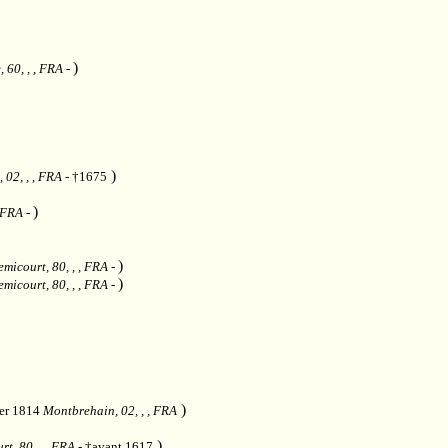
)
 60, , , FRA
-
)
 02, , , FRA
- †1675
)
, FRA
-
)
micourt, 80, , , FRA
-
)
micourt, 80, , , FRA
-
)
ier 1814
Montbrehain, 02, , , FRA
)
t, 80, , , FRA
- †avant 1617