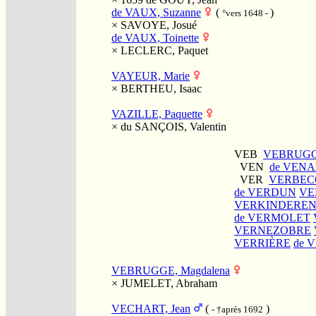
de VAUX, Suzanne
(
)
°vers 1648 -
×
SAVOYE, Josué
de VAUX, Toinette
×
LECLERC, Paquet
VAYEUR, Marie
×
BERTHEU, Isaac
VAZILLE, Paquette
×
du SANÇOIS, Valentin
VEB
VEBRUG
VEN
de VEN
VER
VERBEC
de VERDUN
VE
VERKINDERE
de VERMOLET
VERNEZOBRE
VERRIÈRE
de 
VEBRUGGE, Magdalena
×
JUMELET, Abraham
VECHART, Jean
(
)
- †après 1692