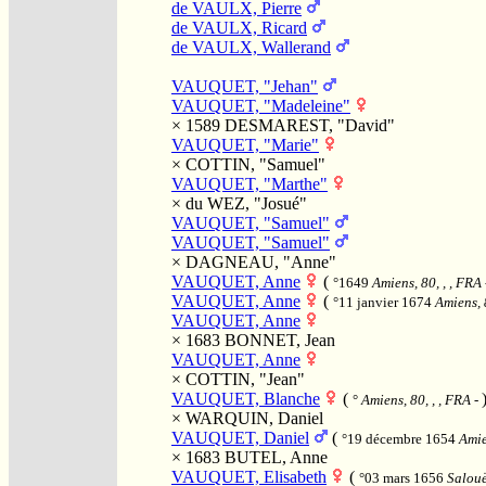
de VAULX, Pierre
de VAULX, Ricard
de VAULX, Wallerand
VAUQUET, "Jehan"
VAUQUET, "Madeleine"
× 1589
DESMAREST, "David"
VAUQUET, "Marie"
×
COTTIN, "Samuel"
VAUQUET, "Marthe"
×
du WEZ, "Josué"
VAUQUET, "Samuel"
VAUQUET, "Samuel"
×
DAGNEAU, "Anne"
VAUQUET, Anne
(
°1649
Amiens, 80, , , FRA
VAUQUET, Anne
(
°11 janvier 1674
Amiens, 
VAUQUET, Anne
× 1683
BONNET, Jean
VAUQUET, Anne
×
COTTIN, "Jean"
VAUQUET, Blanche
(
°
Amiens, 80, , , FRA
-
×
WARQUIN, Daniel
VAUQUET, Daniel
(
°19 décembre 1654
Amie
× 1683
BUTEL, Anne
VAUQUET, Elisabeth
(
°03 mars 1656
Salouë