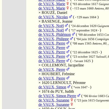
de VAUX, Marie
(
°03 décembre 1617
Guignem
de VAUX, Marie
(
- †15 mars 1660
Amiens, 80,
×
ROUZÉ, Daniel
de VAUX, Nicolas
(
)
- †29 mars 1664
×
BASENGE, Jeanne
de VAUX, Noël
(
°24 décembre 1620
Guignemi
de VAUX, Noël
(
)
°17 septembre 1624 -
de VAUX, Philémon
(
°09 décembre 1653
Com
de VAUX, Philippe
(
°04 juin 1656
Compiègne,
de VAUX, Pierre
(
°08 mars 1565
Amiens, 80, 
de VAUX, Pierre
de VAUX, Pierre
(
)
°22 décembre 1625 -
de VAUX, Pierre
(
°23 octobre 1627
Salouël, 8
de VAUX, Pierre
(
)
- †avant 1625
×
COLLEMONT, Jacqueline
de VAUX, Pierre
×
HOUBERT, Frémine
de VAUX, Pierre
× 1620
LERNOULT, Péronne
de VAUX, Simon
(
)
°vers 1647 -
× 1674
du PUY, Judith
de VAUX, Simon Pierre
(
°06 février 1683
Ca
de VAUX, Suzanne
(
°23 juin 1615
Guignemic
de VAUX, Suzanne
× 1659
de GOUY, Jean