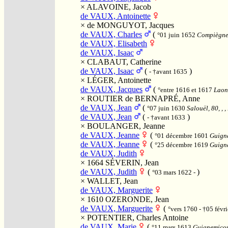
×
ALAVOINE, Jacob
de VAUX, Antoinette
×
de MONGUYOT, Jacques
de VAUX, Charles
(
°01 juin 1652
Compiègne,
de VAUX, Elisabeth
de VAUX, Isaac
×
CLABAUT, Catherine
de VAUX, Isaac
(
)
- †avant 1635
×
LÉGER, Antoinette
de VAUX, Jacques
(
°entre 1616 et 1617
Laon,
×
ROUTIER de BERNAPRÉ, Anne
de VAUX, Jean
(
°07 juin 1630
Salouël, 80, , 
de VAUX, Jean
(
)
- †avant 1633
×
BOULANGER, Jeanne
de VAUX, Jeanne
(
°01 décembre 1601
Guigne
de VAUX, Jeanne
(
°25 décembre 1619
Guigne
de VAUX, Judith
× 1664
SÉVERIN, Jean
de VAUX, Judith
(
)
°03 mars 1622 -
×
WALLET, Jean
de VAUX, Marguerite
× 1610
OZERONDE, Jean
de VAUX, Marguerite
(
°vers 1760 - †05 févr
×
POTENTIER, Charles Antoine
de VAUX, Marie
(
°11 mars 1613
Guignemicour