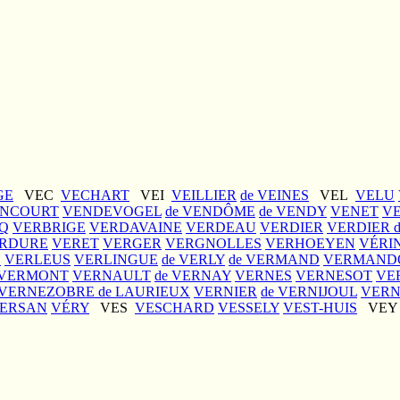
GE
VEC
VECHART
VEI
VEILLIER
de VEINES
VEL
VELU
ANCOURT
VENDEVOGEL
de VENDÔME
de VENDY
VENET
V
Q
VERBRIGE
VERDAVAINE
VERDEAU
VERDIER
VERDIER 
RDURE
VERET
VERGER
VERGNOLLES
VERHOEYEN
VÉRI
N
VERLEUS
VERLINGUE
de VERLY
de VERMAND
VERMAND
VERMONT
VERNAULT
de VERNAY
VERNES
VERNESOT
VE
VERNEZOBRE de LAURIEUX
VERNIER
de VERNIJOUL
VERN
VERSAN
VÉRY
VES
VESCHARD
VESSELY
VEST-HUIS
VE