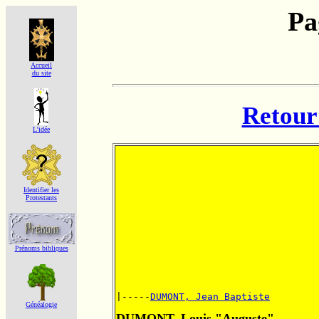
Pa
Accueil
du site
Retour 
L'idée
Identifier les
Protestants
Prénoms bibliques
|-----
DUMONT, Jean Baptiste
Généalogie
DUMONT, Louis "Auguste"