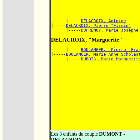
      |-----
DELACROIX, Antoine
|-----
DELACROIX, Pierre "Firmin"
      |-----
DUFRENOY, Marie Josèphe
DELACROIX, "Marguerite"
      |-----
BOULANGER,  Pierre  Fra
|-----
BOULANGER, Marie Anne Scholas
      |-----
DUBOIS, Marie Marguerit
Les 3 enfants du couple
DUMONT -
DELACROIX