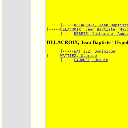
      |-----
DELACROIX, Jean Baptist
|-----
DELACROIX, Jean Baptiste "Hyp
      |-----
DEBRIE, Catherine  Augu
DELACROIX, Jean Baptiste "Hypol
      |-----
WATTIEZ, Dominique
|-----
WATTIEZ, Clarice
      |-----
FAUQUET, Ursule