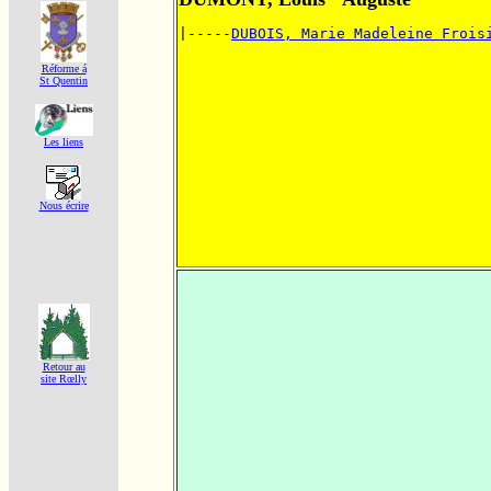
|-----
DUBOIS, Marie Madeleine Frois
Réforme á
St Quentin
Les liens
Nous écrire
Retour au
site Rœlly