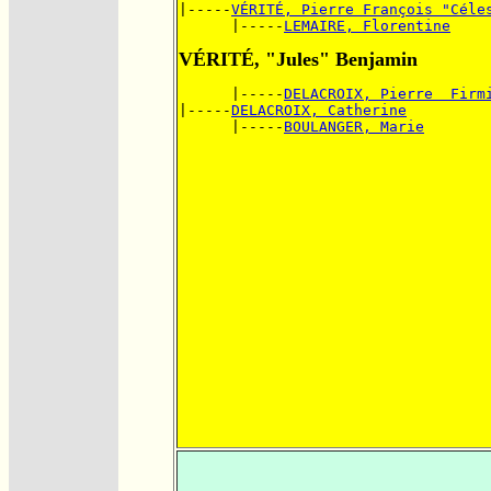
|-----
VÉRITÉ, Pierre François "Céle
      |-----
LEMAIRE, Florentine
VÉRITÉ, "Jules" Benjamin
      |-----
DELACROIX, Pierre  Firm
|-----
DELACROIX, Catherine
      |-----
BOULANGER, Marie