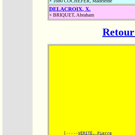
× 1680
COCHEFER, Madeleine
DELACROIX, X.
×
BRIQUET, Abraham
Retour 
      |-----
VÉRITÉ, Pierre