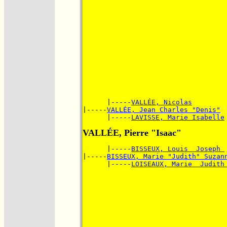
      |-----
VALLÉE, Nicolas
|-----
VALLÉE, Jean Charles "Denis"
      |-----
LAVISSE, Marie Isabelle
VALLÉE, Pierre "Isaac"
      |-----
BISSEUX, Louis  Joseph 
|-----
BISSEUX, Marie "Judith" Suzan
      |-----
LOISEAUX, Marie  Judith