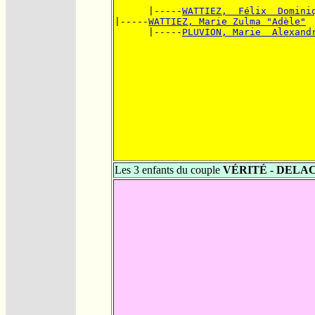
      |-----
WATTIEZ,  Félix  Domini
|-----
WATTIEZ, Marie Zulma "Adèle"
      |-----
PLUVION, Marie  Alexand
Les 3 enfants du couple
VÉRITÉ - DELA