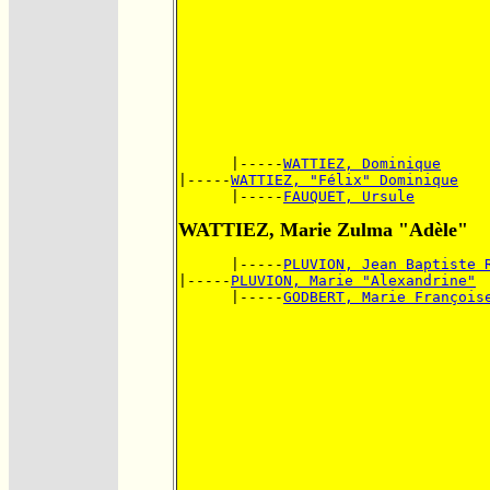
      |-----
WATTIEZ, Dominique
|-----
WATTIEZ, "Félix" Dominique
      |-----
FAUQUET, Ursule
WATTIEZ, Marie Zulma "Adèle"
      |-----
PLUVION, Jean Baptiste 
|-----
PLUVION, Marie "Alexandrine"
      |-----
GODBERT, Marie François