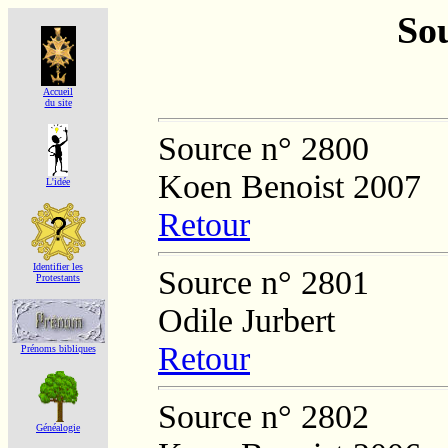
Sou
Accueil
du site
Source n° 2800
Koen Benoist 2007
L'idée
Retour
Identifier les
Source n° 2801
Protestants
Odile Jurbert
Retour
Prénoms bibliques
Source n° 2802
Généalogie