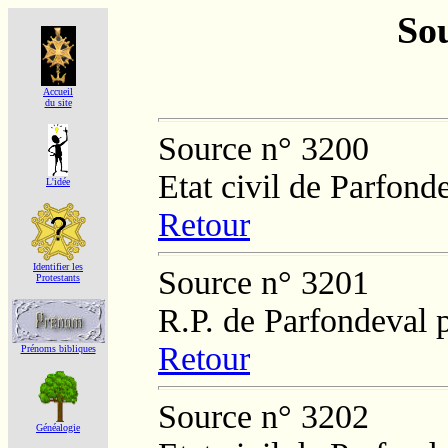
Sou
Accueil
du site
Source n° 3200
Etat civil de Parfond
L'idée
Retour
Identifier les
Source n° 3201
Protestants
R.P. de Parfondeval 
Retour
Prénoms bibliques
Source n° 3202
Généalogie