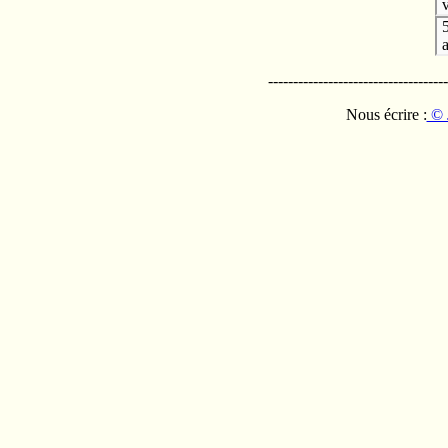
v
------------------------------------
Nous écrire :
© 