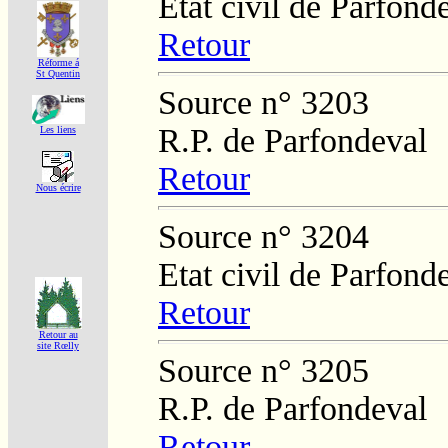
Etat civil de Parfond
Retour
Réforme á
St Quentin
Source n° 3203
R.P. de Parfondeval
Les liens
Retour
Nous écrire
Source n° 3204
Etat civil de Parfond
Retour
Retour au
site Rœlly
Source n° 3205
R.P. de Parfondeval
Retour