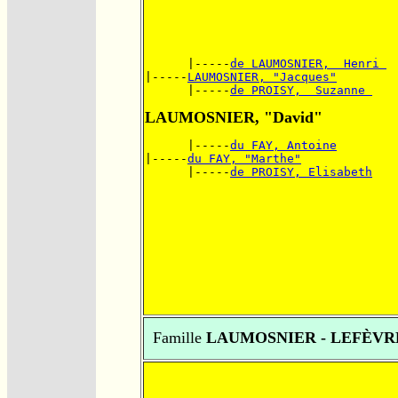
      |-----
de LAUMOSNIER,  Henri 
|-----
LAUMOSNIER, "Jacques"
      |-----
de PROISY,  Suzanne 
LAUMOSNIER, "David"
      |-----
du FAY, Antoine
|-----
du FAY, "Marthe"
      |-----
de PROISY, Elisabeth
Famille
LAUMOSNIER - LEFÈVR