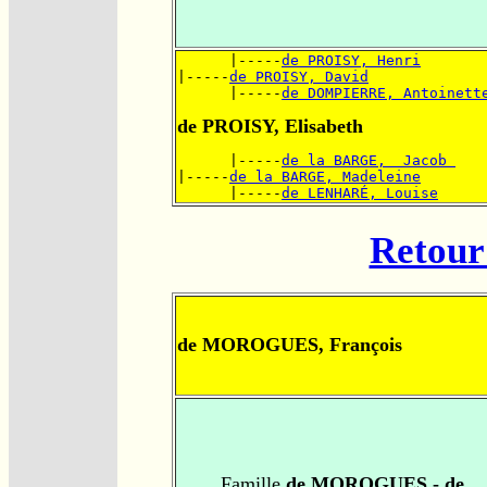
      |-----
de PROISY, Henri
|-----
de PROISY, David
      |-----
de DOMPIERRE, Antoinett
de PROISY, Elisabeth
      |-----
de la BARGE,  Jacob 
|-----
de la BARGE, Madeleine
      |-----
de LENHARÉ, Louise
Retour 
de MOROGUES, François
Famille
de MOROGUES - de