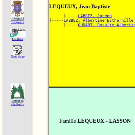
LEQUEUX, Jean Baptiste
      |-----
LABBEZ, Joseph
Réforme á
|-----
LABBEZ, Albertine Esthernille
St Quentin
      |-----
OUDART, Rosalie Alberti
Les liens
Nous écrire
Retour au
site Rœlly
Famille
LEQUEUX - LASSON