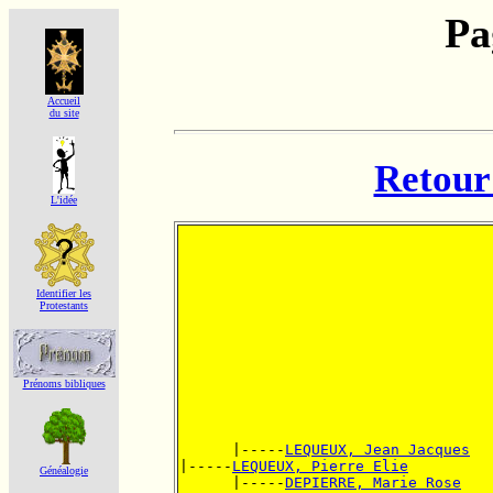
Pa
Accueil
du site
Retour 
L'idée
Identifier les
Protestants
Prénoms bibliques
      |-----
LEQUEUX, Jean Jacques
|-----
LEQUEUX, Pierre Elie
Généalogie
      |-----
DEPIERRE, Marie Rose