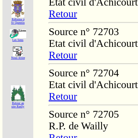
Etat civil d'Achicourt
Retour
Réforme á
St Quentin
Source n° 72703
Etat civil d'Achicourt
Les liens
Retour
Nous écrire
Source n° 72704
Etat civil d'Achicourt
Retour
Retour au
site Rœlly
Source n° 72705
R.P. de Wailly
Retour