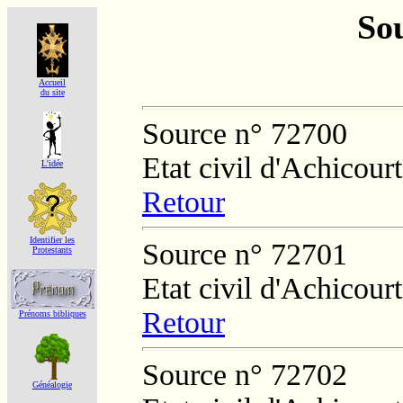
Sou
Accueil
du site
Source n° 72700
Etat civil d'Achicourt
L'idée
Retour
Identifier les
Source n° 72701
Protestants
Etat civil d'Achicourt
Retour
Prénoms bibliques
Source n° 72702
Généalogie