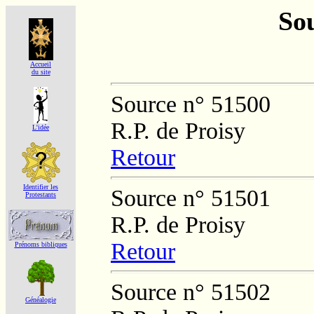
Sou
Accueil
du site
Source n° 51500
R.P. de Proisy
L'idée
Retour
Identifier les
Source n° 51501
Protestants
R.P. de Proisy
Retour
Prénoms bibliques
Source n° 51502
Généalogie