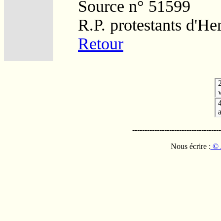
Source n° 51599
R.P. protestants d'He
Retour
v
------------------------------------
Nous écrire :
© 