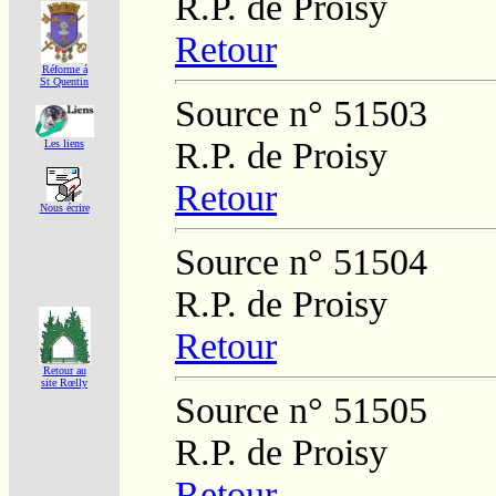
R.P. de Proisy
Retour
Réforme á
St Quentin
Source n° 51503
R.P. de Proisy
Les liens
Retour
Nous écrire
Source n° 51504
R.P. de Proisy
Retour
Retour au
site Rœlly
Source n° 51505
R.P. de Proisy
Retour