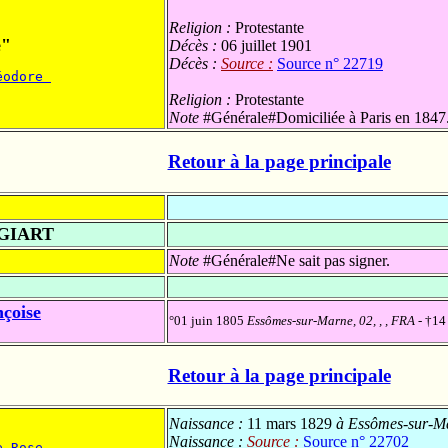
Religion :
Protestante
e"
Décès :
06 juillet 1901
Décès :
Source :
Source n° 22719
éodore 
Religion :
Protestante
Note
#Générale#Domiciliée à Paris en 1847
Retour à la page principale
GIART
Note
#Générale#Ne sait pas signer.
çoise
°01 juin 1805
Essômes-sur-Marne, 02, , , FRA
- †14
Retour à la page principale
Naissance :
11 mars 1829
à Essômes-sur-Ma
Naissance :
Source :
Source n° 22702
e Rose