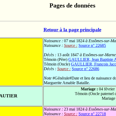
Pages de données
Retour à la page principale
Naissance :
07 mai 1824
à Essômes-sur-Mar
Naissance :
Source :
Source n° 22685
Décès :
13 août 1847
à Essômes-sur-Marne,
Témoin (Père)
GAULLIER, Jean Baptiste 
Témoin (Oncle)
GAULLIER, François Jac
Décès :
Source :
Source n° 22686
Note
#Générale#Date et lieu de naissance do
Marguerite Amable Bataille.
Mariage :
04 février
Témoin (Oncle paternel 
AUTIER
Mariage
Naissance :
23 mai 1824
à Essômes-sur-Mar
Naissance :
Source :
Source n° 22718