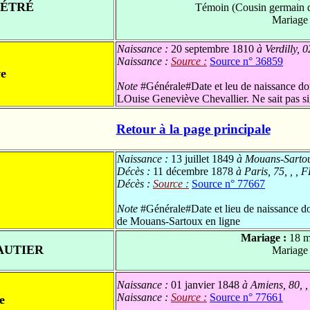
PÉTRÉ
Témoin (Cousin germain 
Mariage
Naissance :
20 septembre 1810
à Verdilly, 0
Naissance :
Source :
Source n° 36859
ve
Note
#Générale#Date et leu de naissance don
LOuise Geneviève Chevallier. Ne sait pas si
Retour à la page principale
Naissance :
13 juillet 1849
à Mouans-Sartoux
Décès :
11 décembre 1878
à Paris, 75, , , 
Décès :
Source :
Source n° 77667
Note
#Générale#Date et lieu de naissance do
de Mouans-Sartoux en ligne
Mariage :
18 m
AUTIER
Mariage
Naissance :
01 janvier 1848
à Amiens, 80, ,
Naissance :
Source :
Source n° 77661
e