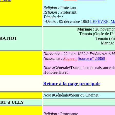
Religion :
Protestant
Religion :
Protestant
Témoin de :
>
Décès :
05 décembre 1863
LEFÈVRE, Mar
Mariage :
26 novembr
Témoin (Oncle de l'
RATIOT
Témoin (Frè
Mariage
Naissance :
22 mars 1832
à Essômes-sur-Ma
Naissance :
Source :
Source n° 23860
Note
#Générale#Date et lieu de naissance do
Honorée Hivet.
Retour à la page principale
Note
#Générale#Sieur du Chefnet.
RT d'ULLY
Religion :
Protestante