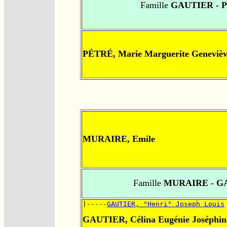
Famille
GAUTIER - 
PÉTRÉ, Marie Marguerite Geneviè
MURAIRE, Emile
Famille
MURAIRE - G
|-----
GAUTIER, "Henri" Joseph Louis
GAUTIER, Célina Eugénie Joséphin