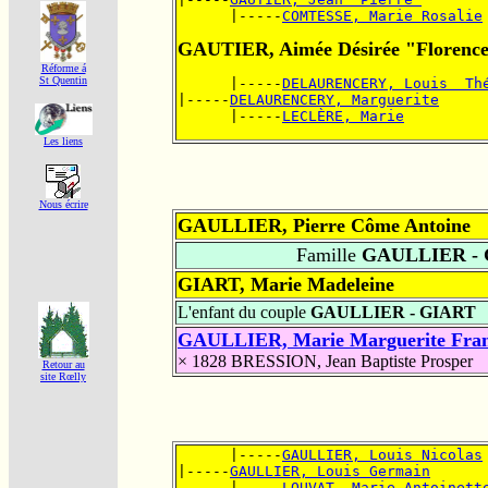
      |-----
COMTESSE, Marie Rosalie
GAUTIER, Aimée Désirée "Florenc
Réforme á
St Quentin
      |-----
DELAURENCERY, Louis  Th
|-----
DELAURENCERY, Marguerite
      |-----
LECLÈRE, Marie
Les liens
Nous écrire
GAULLIER, Pierre Côme Antoine
Famille
GAULLIER - 
GIART, Marie Madeleine
L'enfant du couple
GAULLIER - GIART
GAULLIER, Marie Marguerite Fran
× 1828
BRESSION, Jean Baptiste Prosper
Retour au
site Rœlly
      |-----
GAULLIER, Louis Nicolas
|-----
GAULLIER, Louis Germain
      |-----
LOUVAT, Marie Antoinett