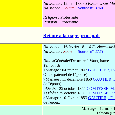
Naissance :
12 mai 1839
à Essômes-sur-Mar
Naissance :
Source :
Source n° 37601
Religion :
Protestante
Religion :
Protestante
Retour à la page principale
Naissance :
16 février 1811
à Essômes-sur-M
Naissance :
Source :
Source n° 2725
Note
#Générale#Demeure à Vaux, hameau d
Témoin de :
>
Mariage : 04 février 1847
GAULLIER, Pie
Oncle paternel de l'épouse)
>
Mariage : 11 décembre 1850
GAUTIER, L
de l'époux)
>
Décès :
25 octobre 1855
COMTESSE, Mari
>
Décès :
25 octobre 1856
COMTESSE, Pier
>
Mariage : 10 février 1859
GAUTIER, "Fle
de l'époux)
Mariage :
12 mars 
Témoin (Fr