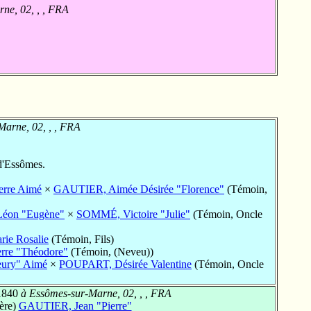
ne, 02, , , FRA
arne, 02, , , FRA
'Essômes.
rre Aimé
×
GAUTIER, Aimée Désirée "Florence"
(Témoin,
éon "Eugène"
×
SOMMÉ, Victoire "Julie"
(Témoin, Oncle
e Rosalie
(Témoin, Fils)
re "Théodore"
(Témoin, (Neveu))
ury" Aimé
×
POUPART, Désirée Valentine
(Témoin, Oncle
1840
à Essômes-sur-Marne, 02, , , FRA
ère)
GAUTIER, Jean "Pierre"