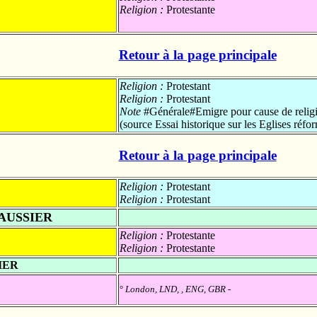
Religion :
Protestante
Retour à la page principale
Religion :
Protestant
Religion :
Protestant
Note
#Générale#Emigre pour cause de religio
(source Essai historique sur les Eglises réf
Retour à la page principale
Religion :
Protestant
Religion :
Protestant
AUSSIER
Religion :
Protestante
Religion :
Protestante
IER
°
London, LND, , ENG, GBR
-