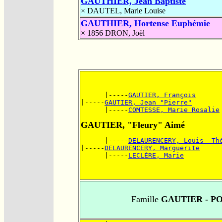
GAUTHIER, Jean Baptiste
×
DAUTEL, Marie Louise
GAUTHIER, Hortense Euphémie
× 1856
DRON, Joël
      |-----
GAUTIER, François
|-----
GAUTIER, Jean "Pierre"
      |-----
COMTESSE, Marie Rosalie
GAUTIER, "Fleury" Aimé
      |-----
DELAURENCERY, Louis  Th
|-----
DELAURENCERY, Marguerite
      |-----
LECLÈRE, Marie
Famille
GAUTIER - P