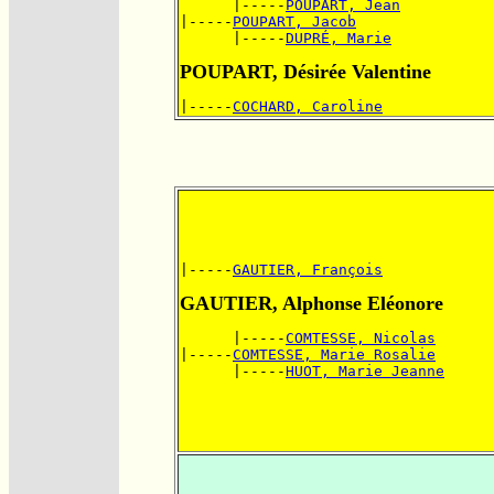
      |-----
POUPART, Jean
|-----
POUPART, Jacob
      |-----
DUPRÉ, Marie
POUPART, Désirée Valentine
|-----
COCHARD, Caroline
|-----
GAUTIER, François
GAUTIER, Alphonse Eléonore
      |-----
COMTESSE, Nicolas
|-----
COMTESSE, Marie Rosalie
      |-----
HUOT, Marie Jeanne