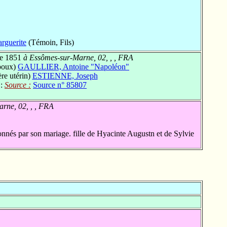
guerite
(Témoin, Fils)
e 1851
à Essômes-sur-Marne, 02, , , FRA
époux)
GAULLIER, Antoine "Napoléon"
re utérin)
ESTIENNE, Joseph
 :
Source :
Source n° 85807
rne, 02, , , FRA
nnés par son mariage. fille de Hyacinte Augustn et de Sylvie