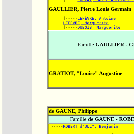
GAULLIER, Pierre Louis Germain
      |-----
LEFÈVRE, Antoine
|-----
LEFÈVRE, Marguerite
      |-----
DUBOIS, Marguerite
Famille
GAULLIER - G
GRATIOT, "Louise" Augustine
de GAUNE, Philippe
Famille
de GAUNE - ROBE
|-----
ROBERT d'ULLY, Benjamin