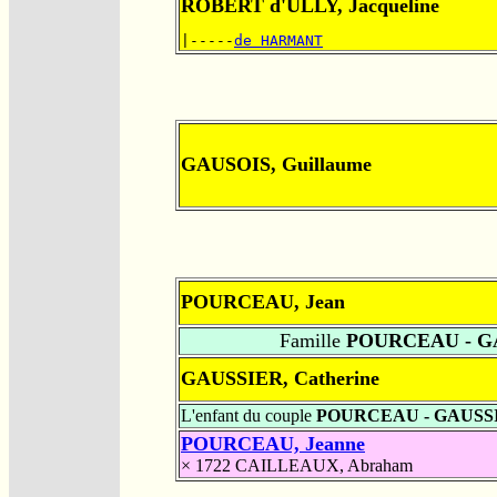
ROBERT d'ULLY, Jacqueline
|-----
de HARMANT
GAUSOIS, Guillaume
POURCEAU, Jean
Famille
POURCEAU - G
GAUSSIER, Catherine
L'enfant du couple
POURCEAU - GAUSS
POURCEAU, Jeanne
× 1722
CAILLEAUX, Abraham