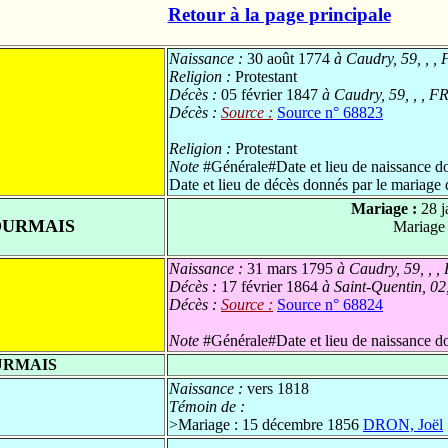
Retour à la page principale
Naissance :
30 août 1774
à Caudry, 59, , ,
Religion :
Protestant
Décès :
05 février 1847
à Caudry, 59, , , F
Décès :
Source :
Source n° 68823
Religion :
Protestant
Note
#Générale#Date et lieu de naissance don
Date et lieu de décès donnés par le mariage d
Mariage :
28 j
OURMAIS
Mariage
Naissance :
31 mars 1795
à Caudry, 59, , ,
Décès :
17 février 1864
à Saint-Quentin, 02,
Décès :
Source :
Source n° 68824
Note
#Générale#Date et lieu de naissance do
URMAIS
Naissance :
vers 1818
Témoin de :
>
Mariage : 15 décembre 1856
DRON, Joël