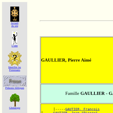
Accueil
du site
L'idée
GAULLIER, Pierre Aimé
Identifier les
Protestants
Prénoms bibliques
Famille
GAULLIER - G
Généalogie
      |-----
GAUTIER, François
|-----
GAUTIER, Jean "Pierre"