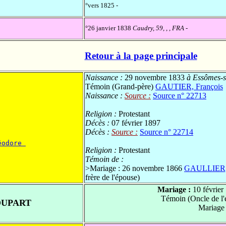
°vers 1825 -
°26 janvier 1838
Caudry, 59, , , FRA
-
Retour à la page principale
Naissance :
29 novembre 1833
à Essômes-s
Témoin (Grand-père)
GAUTIER, François
Naissance :
Source :
Source n° 22713
Religion :
Protestant
Décès :
07 février 1897
Décès :
Source :
Source n° 22714
éodore 
Religion :
Protestant
Témoin de :
>
Mariage : 26 novembre 1866
GAULLIER,
frère de l'épouse)
Mariage :
10 février
Témoin (Oncle de l
OUPART
Mariage