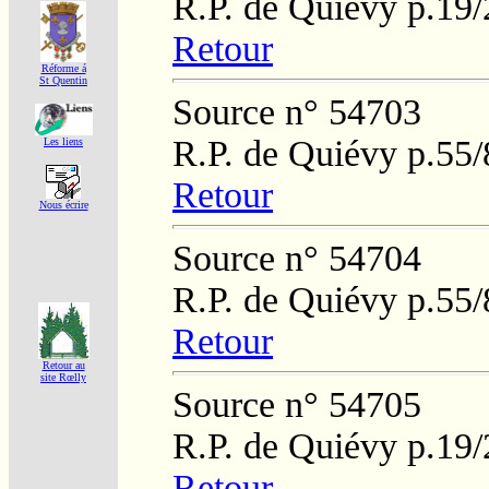
R.P. de Quiévy p.19/
Retour
Réforme á
St Quentin
Source n° 54703
R.P. de Quiévy p.55/
Les liens
Retour
Nous écrire
Source n° 54704
R.P. de Quiévy p.55/
Retour
Retour au
site Rœlly
Source n° 54705
R.P. de Quiévy p.19/
Retour