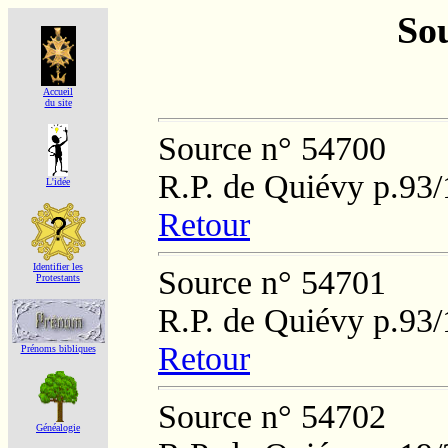
Sou
Accueil
du site
Source n° 54700
R.P. de Quiévy p.93
L'idée
Retour
Identifier les
Source n° 54701
Protestants
R.P. de Quiévy p.93
Retour
Prénoms bibliques
Source n° 54702
Généalogie