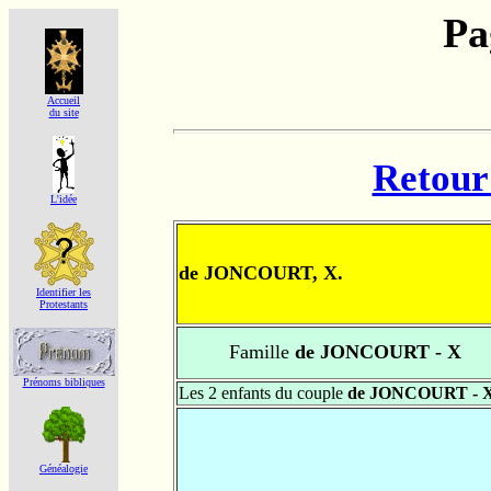
Pa
Accueil
du site
Retour 
L'idée
de JONCOURT, X.
Identifier les
Protestants
Famille
de JONCOURT - X
Prénoms bibliques
Les 2 enfants du couple
de JONCOURT - 
Généalogie