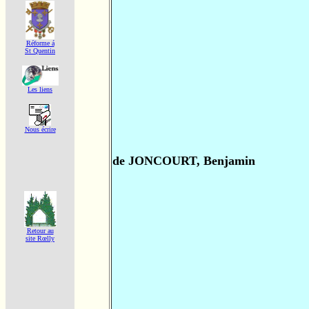
Réforme á
St Quentin
Les liens
Nous écrire
de JONCOURT, Benjamin
Retour au
site Rœlly