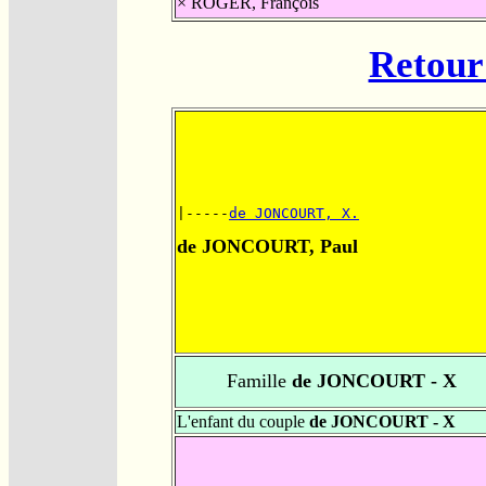
×
ROGER, François
Retour 
|-----
de JONCOURT, X.
de JONCOURT, Paul
Famille
de JONCOURT - X
L'enfant du couple
de JONCOURT - X