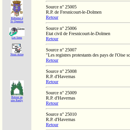
Source n° 25005
R.P. de Fresnicourt-le-Dolmen
Retour
Réforme á
St Quentin
Source n° 25006
Etat civil de Fresnicourt-le-Dolmen
Les liens
Retour
Source n° 25007
"Les registres protestants des pays de l'Oise
Nous écrire
Retour
Source n° 25008
R.P. d'Havernas
Retour
Source n° 25009
R.P. d'Havernas
Retour au
site Rœlly
Retour
Source n° 25010
R.P. d'Havernas
Retour