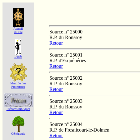
Accueil
Source n° 25000
du site
R.P. du Ronssoy
Retour
Source n° 25001
L'idée
R.P. d'Esquéhéries
Retour
Source n° 25002
R.P. du Ronssoy
Identifier les
Protestants
Retour
Source n° 25003
R.P. du Ronssoy
Prénoms bibliques
Retour
Source n° 25004
R.P. de Fresnicourt-le-Dolmen
Généalogie
Retour