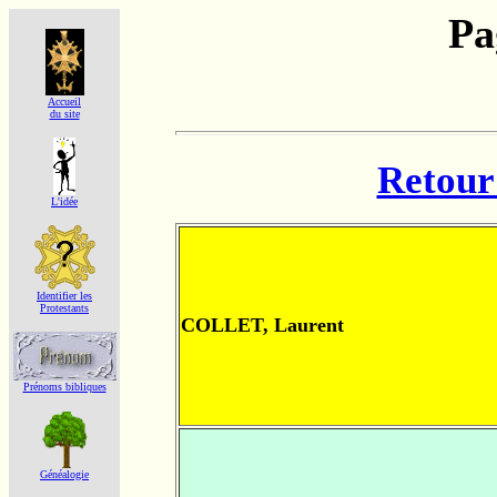
Pa
Accueil
du site
Retour 
L'idée
Identifier les
Protestants
COLLET, Laurent
Prénoms bibliques
Généalogie