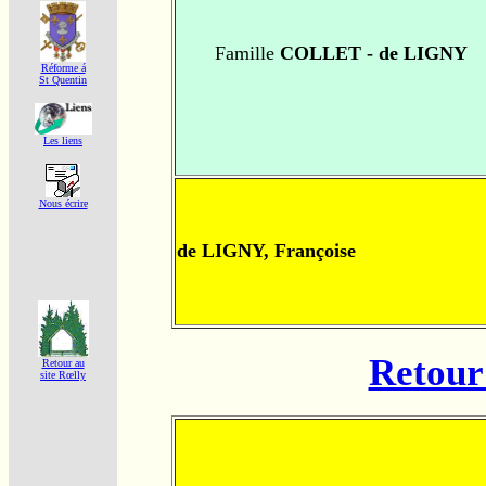
Famille
COLLET - de LIGNY
Réforme á
St Quentin
Les liens
Nous écrire
de LIGNY, Françoise
Retour 
Retour au
site Rœlly