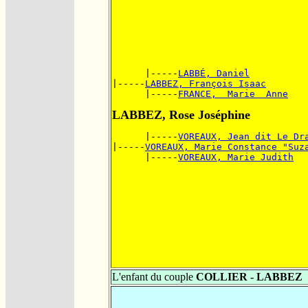
      |-----
LABBÉ, Daniel
|-----
LABBEZ, François Isaac
      |-----
FRANCE,  Marie  Anne
LABBEZ, Rose Joséphine
      |-----
VOREAUX, Jean dit Le Dr
|-----
VOREAUX, Marie Constance "Suz
      |-----
VOREAUX, Marie Judith
L'enfant du couple
COLLIER - LABBEZ